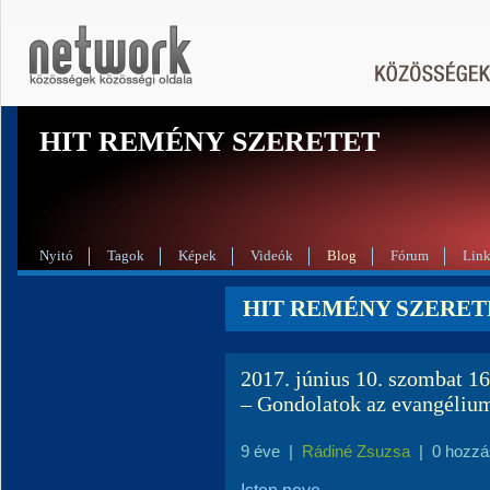
HIT REMÉNY SZERETET
Nyitó
Tagok
Képek
Videók
Blog
Fórum
Lin
HIT REMÉNY SZERETE
2017. június 10. szombat 1
– Gondolatok az evangéliu
9 éve
|
Rádiné Zsuzsa
|
0 hozzá