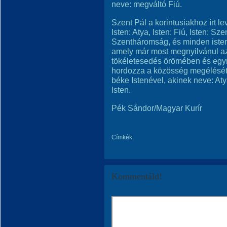
neve: megváltó Fiú.
Szent Pál a korintusiakhoz írt le
Isten: Atya, Isten: Fiú, Isten: S
Szentháromság, és minden isten
amely már most megnyilvánul a
tökéletesedés örömében és eg
hordozza a közösség megélését 
béke Istenével, akinek neve: At
Isten.
Pék Sándor/Magyar Kurír
Címkék:
Kommentáld!