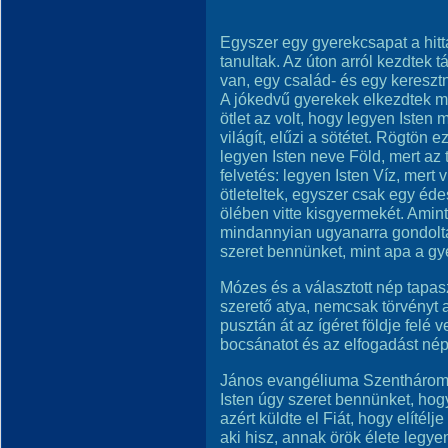
Egyszer egy gyerekcsapat a hitta
tanultak. Az úton arról kezdtek 
van, egy család- és egy kereszt
A jókedvű gyerekek elkezdtek má
ötlet az volt, hogy legyen Isten
világít, elűzi a sötétet. Rögtön
legyen Isten neve Föld, mert az t
felvetés: legyen Isten Víz, mert 
ötleteltek, egyszer csak egy éde
ölében vitte kisgyermekét. Amint
mindannyian ugyanarra gondolta
szeret bennünket, mint apa a gy
Mózes és a választott nép tapaszt
szerető atya, nemcsak törvényt
pusztán át az ígéret földje felé 
bocsánatot és az elfogadást nép
János evangéliuma Szenthároms
Isten úgy szeret bennünket, hog
azért küldte el Fiát, hogy elítél
aki hisz, annak örök élete legyen