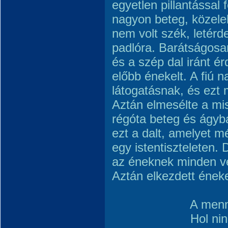
egyetlen pillantással 
nagyon beteg, közeleb
nem volt szék, letérde
padlóra. Barátságosan
és a szép dal iránt ér
előbb énekelt. A fiú n
látogatásnak, és ezt 
Aztán elmesélte a mi
régóta beteg és ágyb
ezt a dalt, amelyet m
egy istentiszteleten.
az éneknek minden v
Aztán elkezdett éneke
A mennyben 
Hol nincsen 