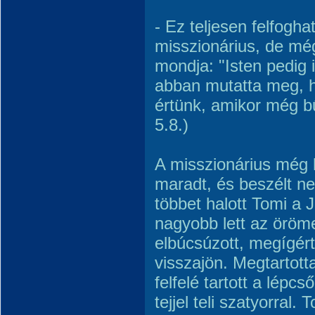
- Ez teljesen felfoghat
misszionárius, de még
mondja: "Isten pedig 
abban mutatta meg, h
értünk, amikor még 
5.8.)
A misszionárius még h
maradt, és beszélt ne
többet halott Tomi a 
nagyobb lett az öröm
elbúcsúzott, megígér
visszajön. Megtartott
felfelé tartott a lépcs
tejjel teli szatyorra