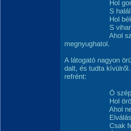
Hol gond és
S halál nem
Hol béke vá
S vihar nem 
Ahol szegén
megnyughatol.
A látogató nagyon örül
dalt, és tudta kívülről
refrént:
Ó szép hazám
Hol öröklét d
Ahol nem le
Elválás, bú
Csak fény s 