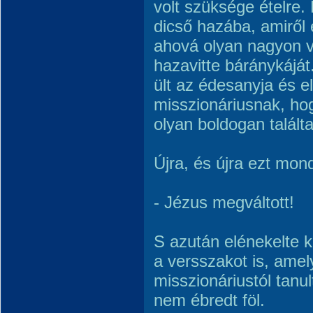
volt szüksége ételre.
dicső hazába, amiről 
ahová olyan nagyon vá
hazavitte báránykáját.
ült az édesanyja és e
misszionáriusnak, hog
olyan boldogan talált
Újra, és újra ezt mon
- Jézus megváltott!
S azután elénekelte 
a versszakot is, amel
misszionáriustól tanul
nem ébredt föl.