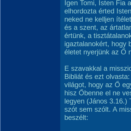
Igen Tomi, Isten Fia a
elhordozta érted Iste
neked ne kelljen ítéle
és a szent, az ártatl
értünk, a tisztátalano
igaztalanokért, hogy
életet nyerjünk az Ő n
E szavakkal a misszi
Bibliát és ezt olvasta
világot, hogy az Ő egy
hisz Őbenne el ne ve
legyen (János 3.16.) T
szót sem szólt. A mis
beszélt: