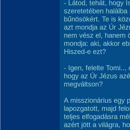
- Látod, tehát, hogy I
szeretetében halálba 
bűnösökért. Te is köz
azt mondja az Úr Jéz
nem vész el, hanem ö
mondja: aki, akkor ebb
Hiszed-e ezt?
- Igen, felelte Tomi..
hogy az Úr Jézus azé
megváltson?
A misszionárius egy pi
lapozgatott, majd fel
teljes elfogadásra mé
azért jött a világra,