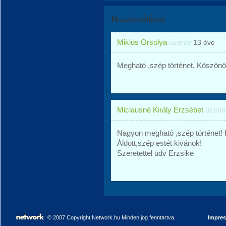
Hozzászólások
Miklos Orsolya
üzente
13 éve
Megható ,szép történet. Köszön
Miclausné Király Erzsébet
üzent
Nagyon megható ,szép történet
Áldott,szép estét kivánok!
Szeretettel üdv Erzsike
© 2007 Copyright Network.hu Minden jog fenntartva.
Impre