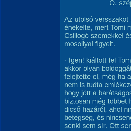
Ó, szép h
Az utolsó versszakot
énekelte, mert Tomi 
Csillogó szemekkel é
mosollyal figyelt.
- Igen! kiáltott fel T
akkor olyan boldoggát
felejtette el, még ha
nem is tudta emlékeze
hogy jött a barátságo
biztosan még többet h
dicső hazáról, ahol n
betegség, és nincsen
senki sem sír. Ott se