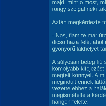
majd, mint ő most, m
rongy szolgál neki ta
Aztán megkérdezte tő
- Nos, fiam te már út
dicső haza felé, ahol
gyönyörű lakhelyet ta
A súlyosan beteg fiú 
komolyabb kifejezést 
megtelt könnyel. A m
megindult ennek láttá
vezette ehhez a halá
megismételte a kérdés
hangon felelte: