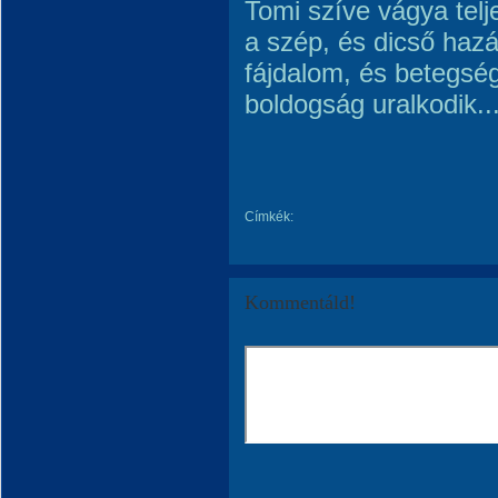
Tomi szíve vágya telj
a szép, és dicső hazá
fájdalom, és betegsé
boldogság uralkodik..
Címkék:
Kommentáld!