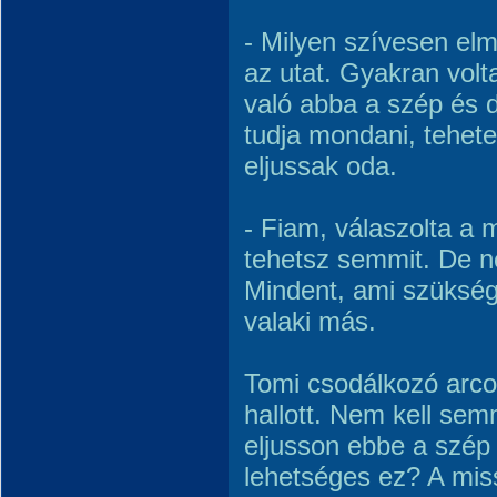
- Milyen szívesen e
az utat. Gyakran vol
való abba a szép és 
tudja mondani, tehete
eljussak oda.
- Fiam, válaszolta a 
tehetsz semmit. De n
Mindent, ami szüksége
valaki más.
Tomi csodálkozó arco
hallott. Nem kell sem
eljusson ebbe a szép
lehetséges ez? A miss