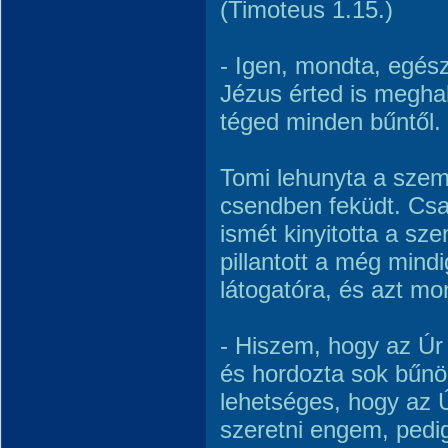
(Timoteus 1.15.)
- Igen, mondta, egés
Jézus érted is meghal
téged minden bűntől.
Tomi lehunyta a szem
csendben feküdt. Csa
ismét kinyitotta a sz
pillantott a még mindi
látogatóra, és azt mo
- Hiszem, hogy az Úr
és hordozta sok bűnö
lehetséges, hogy az 
szeretni engem, pedi