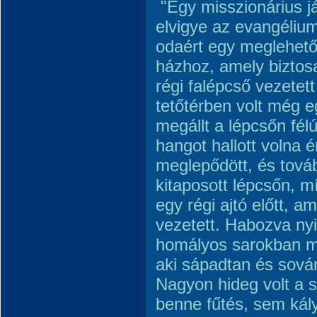
"Egy misszionárius já
elvigye az evangéli
odaért egy meglehet
házhoz, amely biztos
régi falépcső vezetet
tetőtérben volt még eg
megállt a lépcsőn fél
hangot hallott volna 
meglepődött, és továb
kitaposott lépcsőn, m
egy régi ajtó előtt, 
vezetett. Habozva nyit
homályos sarokban meg
aki sápadtan és sová
Nagyon hideg volt a 
benne fűtés, sem kál