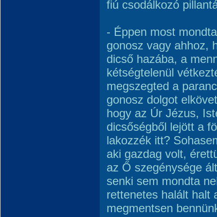
fiú csodálkozó pillantá
- Éppen most mondtad
gonosz vagy ahhoz, h
dicső hazába, a menn
kétségtelenül vétkezté
megszegted a parancs
gonosz dolgot elkövet
hogy az Úr Jézus, Ist
dicsőségből lejött a 
lakozzék itt? Sohas
aki gazdag volt, éret
az Ő szegénysége ált
senki sem mondta ne
rettenetes halált halt
megmentsen bennünke