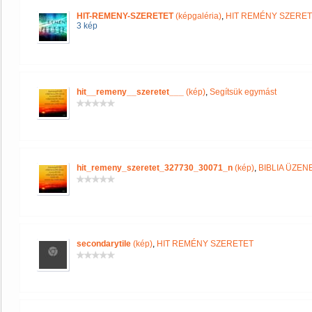
HIT-REMENY-SZERETET
(képgaléria)
,
HIT REMÉNY SZERE
3 kép
hit__remeny__szeretet___
(kép)
,
Segítsük egymást
hit_remeny_szeretet_327730_30071_n
(kép)
,
BIBLIA ÜZEN
secondarytile
(kép)
,
HIT REMÉNY SZERETET