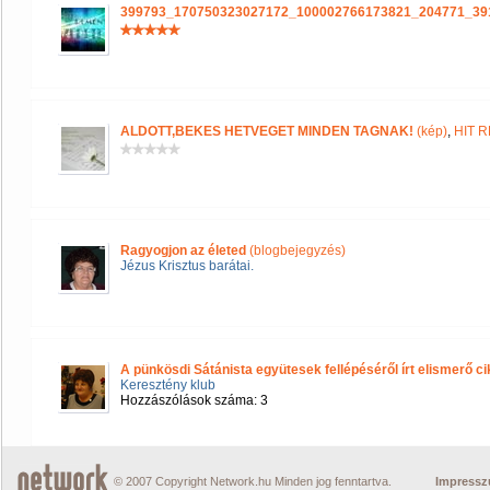
399793_170750323027172_100002766173821_204771_39
ALDOTT,BEKES HETVEGET MINDEN TAGNAK!
(kép)
,
HIT 
Ragyogjon az életed
(blogbejegyzés)
Jézus Krisztus barátai.
A pünkösdi Sátánista együtesek fellépéséről írt elismerő c
Keresztény klub
Hozzászólások száma: 3
© 2007 Copyright Network.hu Minden jog fenntartva.
Impress