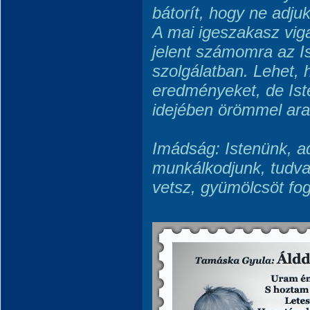
bátorít, hogy ne adjuk
A mai igeszakasz viga
jelent számomra az I
szolgálatban. Lehet, 
eredményeket, de Ist
idejében örömmel ara
Imádság: Istenünk, ad
munkálkodjunk, tudva,
vetsz, gyümölcsöt fo