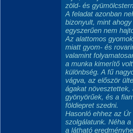
zöld- és gyümölcster
A feladat azonban n
bizonyult, mint ahog
egyszerűen nem hajtott 
Az alattomos gyomok
miatt gyom- és rovari
valamint folyamatosan
a munka kimerítő volt
különbség. A fű nagy
vágva, az először ült
ágakat növesztettek, a
gyönyörűek, és a fiam
földiepret szedni.
Hasonló ehhez az Úr
szolgálatunk. Néha a
a látható eredményhe