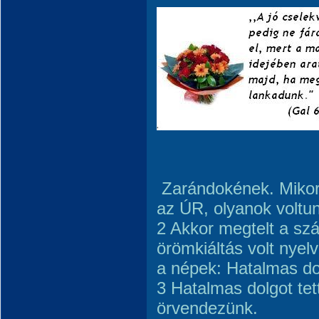
Zarándokének. Mikor j
az ÚR, olyanok voltu
2 Akkor megtelt a sz
örömkiáltás volt nye
a népek: Hatalmas do
3 Hatalmas dolgot tet
örvendezünk.