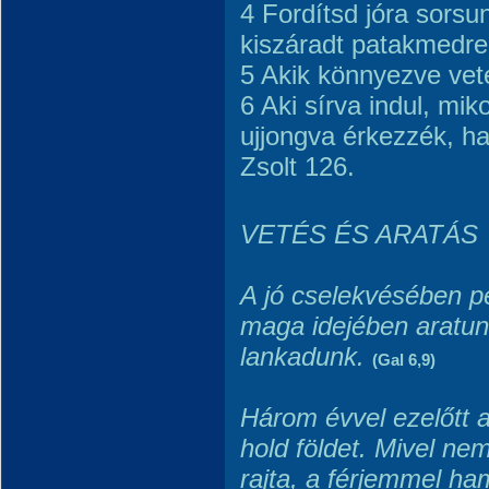
4 Fordítsd jóra sorsu
kiszáradt patakmedr
5 Akik könnyezve vet
6 Aki sírva indul, mik
ujjongva érkezzék, ha
Zsolt 126.
VETÉS ÉS ARATÁS
A jó cselekvésében pe
maga idejében aratu
lankadunk.
(Gal 6,9)
Három évvel ezelőtt 
hold földet. Mivel n
rajta, a férjemmel ha