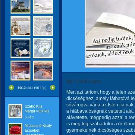
Ige a mai napra
10/12
oldal (96 kép)
Mert azt tartom, hogy a jelen s
dicsőséghez, amely láthatóvá les
sóvárogva várja az Isten fiainak
Szabó Kila
a hiábavalóságnak vettetett alá,
Margit VERSEI
alávetette, mégpedig azzal a re
6 kép
is meg fog szabadulni a romlan
Miclausné Király
gyermekeinek dicsőséges szaba
Erzsébet