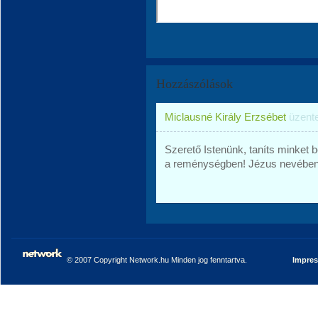
Hozzászólások
Miclausné Király Erzsébet
üzent
Szerető Istenünk, taníts minket b
a reménységben! Jézus nevébe
© 2007 Copyright Network.hu Minden jog fenntartva.
Impre