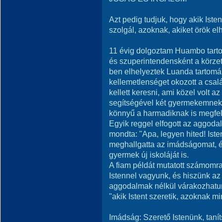
Azt pedig tudjuk, hogy akik Iste
szolgál, azoknak, akiket örök el
11 évig dolgoztam Huambo tart
és szuperintendensként a körze
ben elhelyeztek Luanda tartomá
kellemetlenséget okozott a csal
kellett keresni, ami közel volt a
segítségével két gyermekemnek m
könnyű a harmadiknak is megfelel
Egyik reggel elfogott az aggod
mondta: "Apa, legyen hited! Iste
meghallgatta az imádságomat, 
gyermek új iskoláját is.
A fiam példát mutatott számomr
Istennel vagyunk, és hiszünk az
aggodalmak nélkül várakozhatun
"akik Istent szeretik, azoknak m
Imádság: Szerető Istenünk, tanít