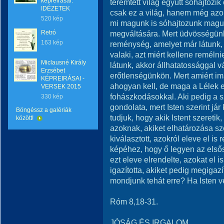
képreirásai:
teremtett világ együtt sóhajtozi
IDÉZETEK
csak ez a világ, hanem még azok
520 kép
mi magunk is sóhajtozunk magun
Retró
megváltására. Mert üdvösségünk
163 kép
reménység, amelyet már látunk, 
valaki, azt miért kellene reméln
Miclausné Király
látunk, akkor állhatatossággal v
Erzsébet
erőtlenségünkön. Mert amiért im
KÉPREIRÁSAI -
ahogyan kell, de maga a Lélek 
VERSEK 2015
fohászkodásokkal. Aki pedig a sz
330 kép
gondolata, mert Isten szerint já
Böngéssz a galériák
tudjuk, hogy akik Istent szereti
között!
azoknak, akiket elhatározása szer
kiválasztott, azokról eleve el i
képéhez, hogy ő legyen az elsősz
ezt eleve elrendelte, azokat el is
igazította, akiket pedig megigazít
mondjunk tehát erre? Ha Isten ve
Róm 8,18-31.
JÓSÁG ÉS IRGALOM