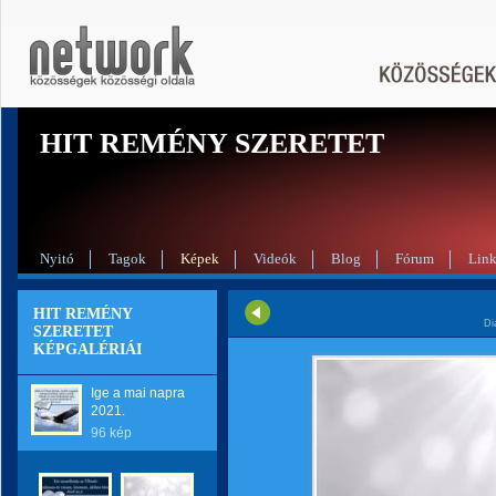
HIT REMÉNY SZERETET
Nyitó
Tagok
Képek
Videók
Blog
Fórum
Lin
HIT REMÉNY
Di
SZERETET
KÉPGALÉRIÁI
Ige a mai napra
2021.
96 kép