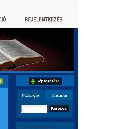
Kép feltöltése
Közösségben
Mindenben
Ez történt a közösségben: