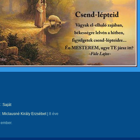
:
Saját
e:
Miclausné Király Erzsébet
|
8 éve
 ember.