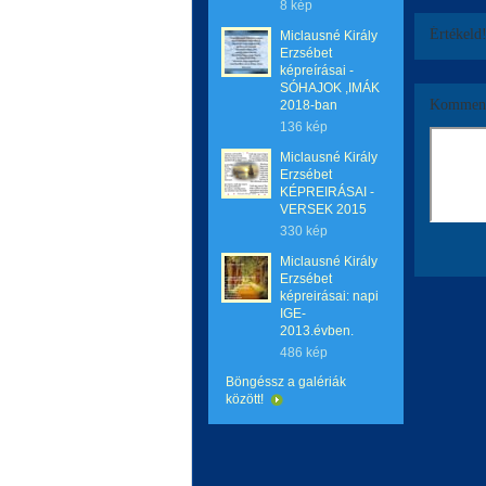
8 kép
Értékeld
Miclausné Király
Erzsébet
képreírásai -
SÓHAJOK ,IMÁK
Komment
2018-ban
136 kép
Miclausné Király
Erzsébet
KÉPREIRÁSAI -
VERSEK 2015
330 kép
Miclausné Király
Erzsébet
képreirásai: napi
IGE-
2013.évben.
486 kép
Böngéssz a galériák
között!