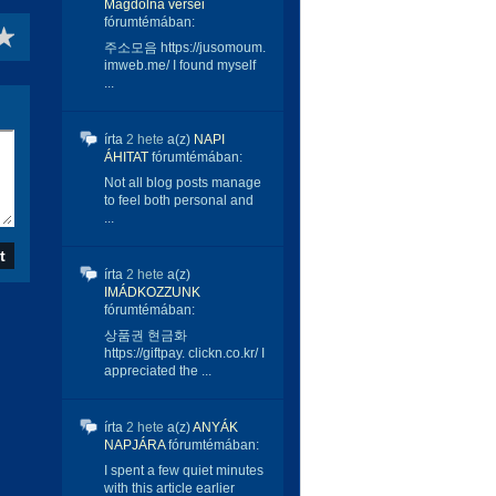
Magdolna versei
fórumtémában:
주소모음 https://jusomoum.
imweb.me/ I found myself
...
írta
2 hete
a(z)
NAPI
ÁHITAT
fórumtémában:
Not all blog posts manage
to feel both personal and
...
írta
2 hete
a(z)
IMÁDKOZZUNK
fórumtémában:
상품권 현금화
https://giftpay. clickn.co.kr/ I
appreciated the ...
írta
2 hete
a(z)
ANYÁK
NAPJÁRA
fórumtémában:
I spent a few quiet minutes
with this article earlier