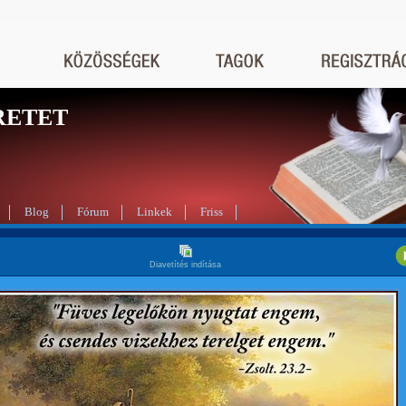
RETET
Blog
Fórum
Linkek
Friss
Diavetítés indítása