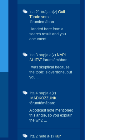
írta
21 órája
a(z)
Guti
Tünde versei
fórumtémában:
I landed here from a
search result and you
document ...
írta
3 napja
a(z)
NAPI
ÁHITAT
fórumtémában:
I was skeptical because
the topic is overdone, but
you ...
írta
4 napja
a(z)
IMÁDKOZZUNK
fórumtémában:
A podcast note mentioned
this angle, so you explain
the why, ...
írta
2 hete
a(z)
Kun