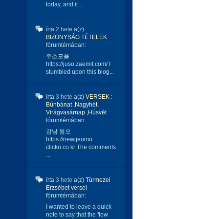
today, and it ...
írta
2 hete
a(z)
BIZONYSÁG TÉTELEK
fórumtémában:
주소모음
https://juso.zaemit.com/ I
stumbled upon this blog...
írta
3 hete
a(z)
VERSEK :
Bűnbánat ,Nagyhét,
Virágvasárnap ,Húsvét
fórumtémában:
강남 쩜오
https://newjjeomo.
clickn.co.kr The comments
...
írta
3 hete
a(z)
Túrmezei
Erzsébet versei
fórumtémában:
I wanted to leave a quick
note to say that the flow