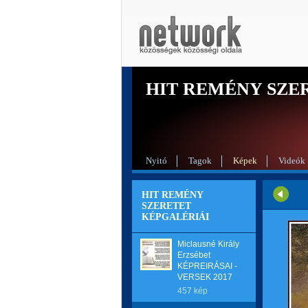
HIT REMÉNY SZE
Nyitó
Tagok
Képek
Videók
HIT REMÉNY
SZERETET
KÉPGALÉRIÁI
Miclausné Király
Erzsébet
KÉPREIRÁSAI -
VERSEK 2017
457 kép