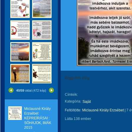
Reggeltől estig
40/59
oldal (472 kép)
Címkék:
Kategória:
Saját
Miclausné Király
Feltöltötte:
Miclausné Király Erzsébet
|
7 é
Erzsébet
KÉPREÍRÁSAI :
Látta 138 ember.
SÓHAJOK, IMÁK
2015