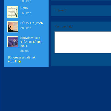
108 kép
Retró
Értékeld!
163 kép
SÓHAJOK ,IMÁK
Kommentáld!
283 kép
Kedves versek
,idézetek képpel
2021.
86 kép
Böngéssz a galériák
között!