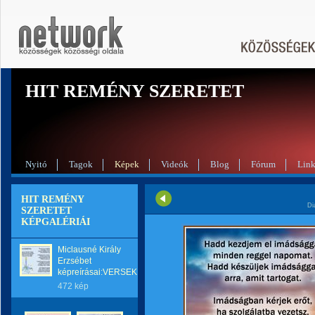
HIT REMÉNY SZERETET
Nyitó
Tagok
Képek
Videók
Blog
Fórum
Lin
HIT REMÉNY
Di
SZERETET
KÉPGALÉRIÁI
Miclausné Király
Erzsébet
képreírásai:VERSEK
472 kép