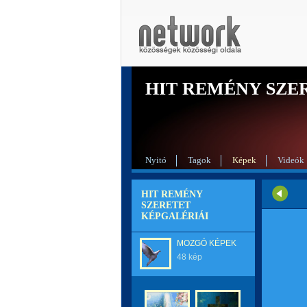
HIT REMÉNY SZE
Nyitó
Tagok
Képek
Videók
HIT REMÉNY
SZERETET
KÉPGALÉRIÁI
MOZGÓ KÉPEK
48 kép