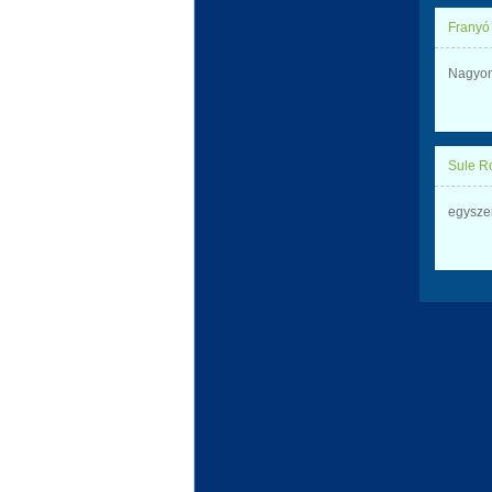
Franyó
Nagyon
Sule R
egysze