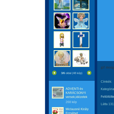
gif mozg
3/6
oldal (48 kép)
Címkék:
ADVENTI és
Kategória
KARÁCSONYI
Feltöltött
versek,idézetek
268 kép
Látta 131
Miclausné Király
Erzsébet