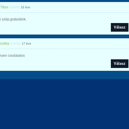
 Tibor
üzente
16 éve
 szép,gratulálok.
Válasz
ozsika
üzente
17 éve
ruen csodalatos
Válasz