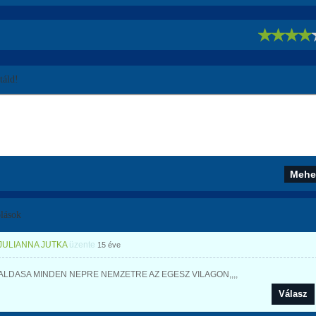
!
áld!
lások
JULIANNA JUTKA
üzente
15 éve
 ALDASA MINDEN NEPRE NEMZETRE AZ EGESZ VILAGON,,,,
Válasz