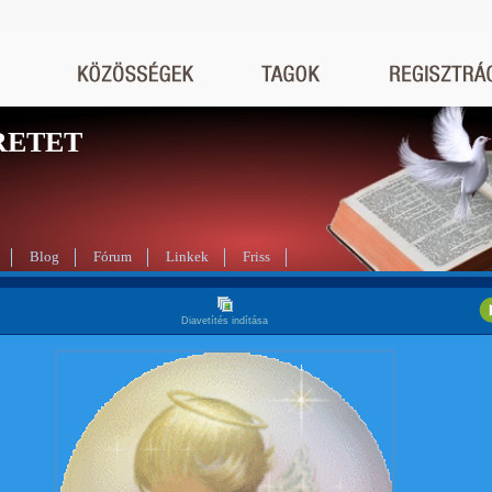
RETET
Blog
Fórum
Linkek
Friss
Diavetítés indítása