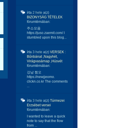
írta
2 hete
a(z)
BIZONYSÁG TÉTELEK
fórumtémában:
주소모음
https://juso.zaemit.com/ I
stumbled upon this blog...
írta
3 hete
a(z)
VERSEK :
Bűnbánat ,Nagyhét,
Virágvasárnap ,Húsvét
fórumtémában:
강남 쩜오
https://newjjeomo.
clickn.co.kr The comments
...
írta
3 hete
a(z)
Túrmezei
Erzsébet versei
fórumtémában:
I wanted to leave a quick
note to say that the flow
from ...