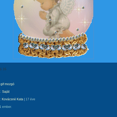
ó 16
gif mozgó
:
Saját
e:
Kovácsné Kata
|
17 éve
1 ember.