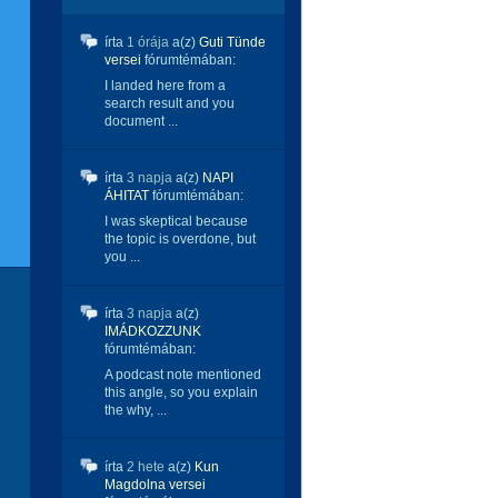
írta
1 órája
a(z)
Guti Tünde
versei
fórumtémában:
I landed here from a
search result and you
document ...
írta
3 napja
a(z)
NAPI
ÁHITAT
fórumtémában:
I was skeptical because
the topic is overdone, but
you ...
írta
3 napja
a(z)
IMÁDKOZZUNK
fórumtémában:
A podcast note mentioned
this angle, so you explain
the why, ...
írta
2 hete
a(z)
Kun
Magdolna versei