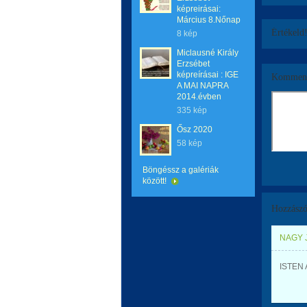
képreirásai:
Március 8.Nőnap
Értékeld
8 kép
Miclausné Király
Erzsébet
képreírásai : IGE
Komment
A MAI NAPRA
2014.évben
335 kép
Ősz 2020
58 kép
Böngéssz a galériák
között!
Hozzászó
NAGY 
ISTEN