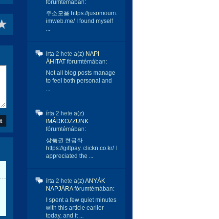
fórumtémában:
주소모음 https://jusomoum.
imweb.me/ I found myself
...
írta
2 hete
a(z)
NAPI
ÁHITAT
fórumtémában:
Not all blog posts manage
to feel both personal and
...
írta
2 hete
a(z)
IMÁDKOZZUNK
fórumtémában:
상품권 현금화
https://giftpay. clickn.co.kr/ I
appreciated the ...
írta
2 hete
a(z)
ANYÁK
NAPJÁRA
fórumtémában:
I spent a few quiet minutes
with this article earlier
today, and it ...