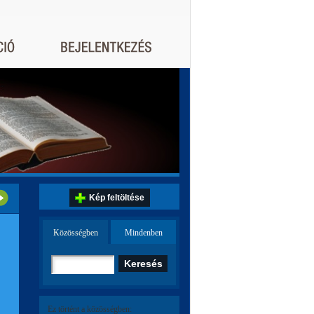
Kép feltöltése
Közösségben
Mindenben
Ez történt a közösségben: