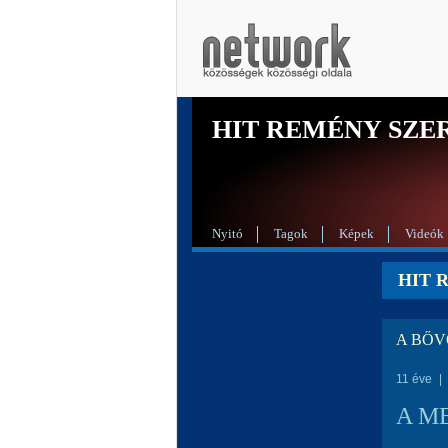
HIT REMÉNY SZE
Nyitó
Tagok
Képek
Videók
HIT 
A BŐVÖ
11 éve
|
A M