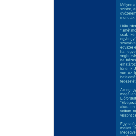
Mélyen a 
szintre, 
győzelem,
mondták,
Hála Iste
"Ismét mo
csak ké
egybegyűl
szavakkal
egyszer e
ha egyet
véghezvis
ha házas
elhatáro
történik.
van az I
befekteté
fedezetét
A megegye
megállap
Előfordu
"Elvégezt
akaraton 
voltam m
viszont c
Egyezség
mellett. 
Megegyezn