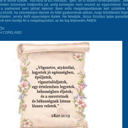
r ki lenne fizetve." Ha most te ezt mondod: "Igen, én is ebben reménykedem", ak
inden bizonnyal holtpontra jut, amíg komolyan nem veszed az egyezményt. Ad
a partnered sem járhat sikerrel. Ilyen erős megállapodásnak kell születnie 
y között, ha szövetségre lépnek és hitet gyakorolnak abban, hogy bővölködni fog
rületen, amely felől egyezségre léptek. Ne feledjük, Jézus Krisztus Igéje garantál
nk sem bontja fel a megállapodást, az be fog teljesedni.ÁMEN
ÖV.
H COPELAND