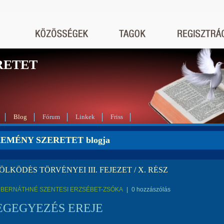
RETET
Blog
Fórum
Linkek
Friss
REMÉNY SZERETET blogja
LKÖDÉS TÖRVÉNYEI III. FEJEZET / X. RÉSZ
BERNÁTHNÉ SZENTESI ERZSÉBET-ZSÓKA
|
0 hozzászólás
EGEGYEZÉS EREJE