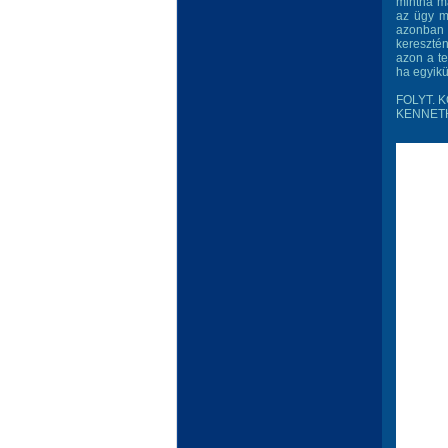
mintha má
az ügy m
azonban 
keresztén
azon a te
ha egyikü
FOLYT. K
KENNET