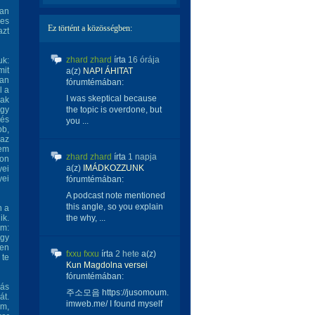
yan
jes
Ez történt a közösségben:
azt
zhard zhard
írta
16 órája
uk:
mit
a(z)
NAPI ÁHITAT
an
fórumtémában:
l a
I was skeptical because
sak
ogy
the topic is overdone, but
 és
you ...
bb,
 az
nem
zhard zhard
írta
1 napja
ton
a(z)
IMÁDKOZZUNK
yei
yei
fórumtémában:
A podcast note mentioned
this angle, so you explain
n a
ik.
the why, ...
am:
egy
len
fxxu fxxu
írta
2 hete
a(z)
 te
Kun Magdolna versei
fórumtémában:
dás
주소모음 https://jusomoum.
át.
imweb.me/ I found myself
em,