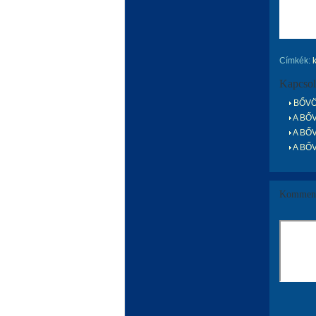
Címkék:
Kapcsol
BŐVÖL
A BŐV
A BŐV
A BŐV
Komment