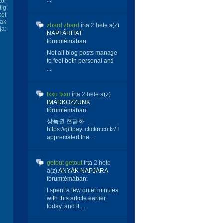
...
kor
dig
két
nak
zhard zhard
írta
2 hete
a(z)
ja:
NAPI ÁHITAT
fórumtémában:
Not all blog posts manage
to feel both personal and
...
fxxu fxxu
írta
2 hete
a(z)
IMÁDKOZZUNK
fórumtémában:
상품권 현금화
https://giftpay. clickn.co.kr/ I
appreciated the ...
getout getout
írta
2 hete
a(z)
ANYÁK NAPJÁRA
fórumtémában:
I spent a few quiet minutes
with this article earlier
today, and it ...