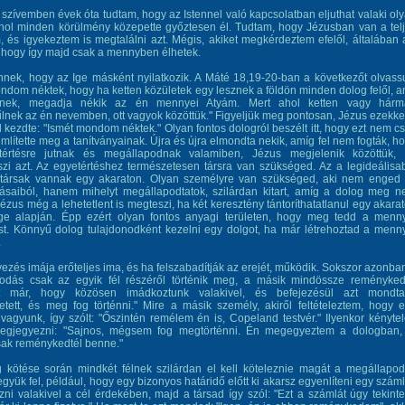
szívemben évek óta tudtam, hogy az Istennel való kapcsolatban eljuthat valaki ol
ahol minden körülmény közepette győztesen él. Tudtam, hogy Jézusban van a tel
 és igyekeztem is megtalálni azt. Mégis, akiket megkérdeztem efelől, általában 
 hogy így majd csak a mennyben élhetek.
nnek, hogy az Ige másként nyilatkozik. A Máté 18,19-20-ban a következőt olvass
ndom néktek, hogy ha ketten közületek egy lesznek a földön minden dolog felől, a
rnek, megadja nékik az én mennyei Atyám. Mert ahol ketten vagy hárm
nek az én nevemben, ott vagyok közöttük." Figyeljük meg pontosan, Jézus ezekke
 kezdte: "Ismét mondom néktek." Olyan fontos dologról beszélt itt, hogy ezt nem c
mlítette meg a tanítványainak. Újra és újra elmondta nekik, amíg fel nem fogták, h
értésre jutnak és megállapodnak valamiben, Jézus megjelenik közöttük,
zi azt. Az egyetértéshez természetesen társra van szükséged. Az a legideálisa
társak vannak egy akaraton. Olyan személyre van szükséged, aki nem enged
zásaiból, hanem mihelyt megállapodtatok, szilárdan kitart, amíg a dolog meg 
 Jézus még a lehetetlent is megteszi, ha két keresztény tántoríthatatlanul egy akara
ge alapján. Épp ezért olyan fontos anyagi területen, hogy meg tedd a menn
st. Könnyű dolog tulajdonodként kezelni egy dolgot, ha már létrehoztad a menn
.
zés imája erőteljes ima, és ha felszabadítják az erejét, működik. Sokszor azonba
odás csak az egyik fél részéről történik meg, a másik mindössze reményked
lt már, hogy közösen imádkoztunk valakivel, és befejezésül azt mondt
etett, és meg fog történni." Mire a másik személy, akiről feltételeztem, hogy 
vagyunk, így szólt: "Őszintén remélem én is, Copeland testvér." Ilyenkor kényte
egjegyezni: "Sajnos, mégsem fog megtörténni. Én megegyeztem a dologban,
sak reménykedtél benne."
 kötése során mindkét félnek szilárdan el kell köteleznie magát a megállapo
Tegyük fel, például, hogy egy bizonyos határidő előtt ki akarsz egyenlíteni egy száml
i valakivel a cél érdekében, majd a társad így szól: "Ezt a számlát úgy tekint