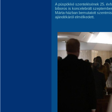
A püspökké szentelésének 25. évfo
bíboros is koncelebrált szeptember
Márta-házban bemutatott szentmisé
ajándékáról elmélkedett.