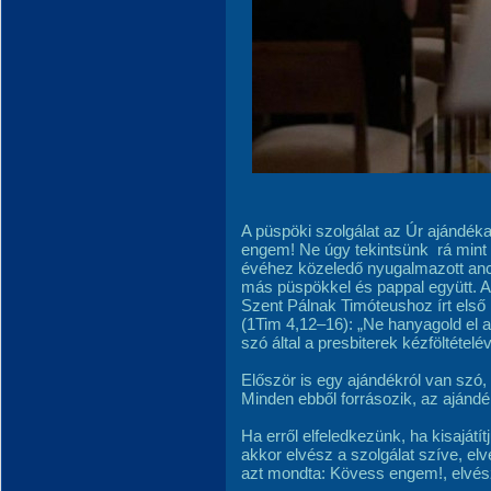
A püspöki szolgálat az Úr ajándéka
engem! Ne úgy tekintsünk rá mint
évéhez közeledő nyugalmazott anco
más püspökkel és pappal együtt. Ar
Szent Pálnak Timóteushoz írt első
(1Tim 4,12–16): „Ne hanyagold el a
szó által a presbiterek kézföltételév
Először is egy ajándékról van szó,
Minden ebből forrásozik, az ajánd
Ha erről elfeledkezünk, ha kisajátít
akkor elvész a szolgálat szíve, el
azt mondta: Kövess engem!, elvés