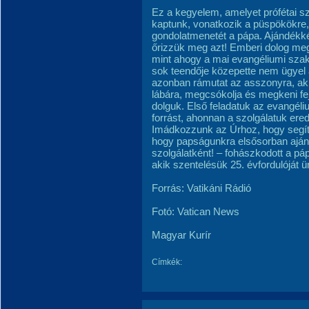
Ez a kegyelem, amelyet prófétai szó
kaptunk, vonatkozik a püspökökre, 
gondolatmenetét a pápa. Ajándékké
őrizzük meg azt! Emberi dolog meg
mint ahogy a mai evangéliumi szaka
sok teendője közepette nem ügyel 
azonban rámutat az asszonyra, aki 
lábára, megcsókolja és megkeni fejé
dolguk. Első feladatuk az evangéli
forrást, ahonnan a szolgálatuk ered
Imádkozzunk az Úrhoz, hogy segít
hogy papságunkra elsősorban aján
szolgálatként! – fohászkodott a pá
akik szentelésük 25. évfordulóját ü
Forrás: Vatikáni Rádió
Fotó: Vatican News
Magyar Kurír
Címkék: