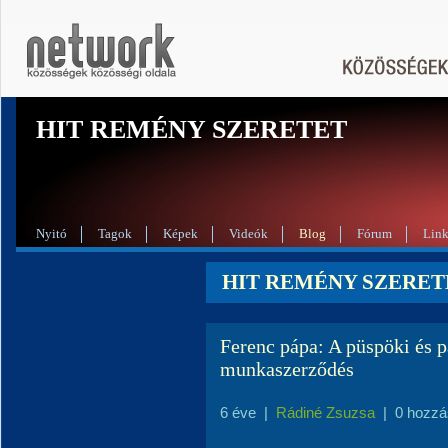
HIT REMÉNY SZERETET
Nyitó
Tagok
Képek
Videók
Blog
Fórum
Lin
HIT REMÉNY SZERETE
Ferenc pápa: A püspöki és p
munkaszerződés
6 éve
|
Rádiné Zsuzsa
|
0 hozzá