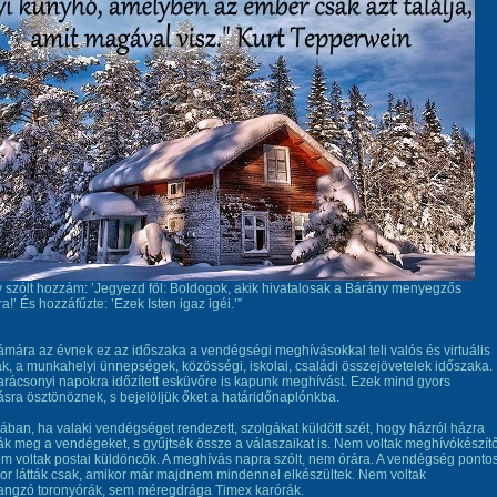
y szólt hozzám: ’Jegyezd föl: Boldogok, akik hivatalosak a Bárány menyegzős
!’ És hozzáfűzte: ’Ezek Isten igaz igéi.’”
mára az évnek ez az időszaka a vendégségi meghívásokkal teli valós és virtuális
k, a munkahelyi ünnepségek, közösségi, iskolai, családi összejövetelek időszaka.
rácsonyi napokra időzített esküvőre is kapunk meghívást. Ezek mind gyors
sra ösztönöznek, s bejelöljük őket a határidőnaplónkba.
ában, ha valaki vendégséget rendezett, szolgákat küldött szét, hogy házról házra
ják meg a vendégeket, s gyűjtsék össze a válaszaikat is. Nem voltak meghívókészít
m voltak postai küldöncök. A meghívás napra szólt, nem órára. A vendégség ponto
kor látták csak, amikor már majdnem mindennel elkészültek. Nem voltak
ngzó toronyórák, sem méregdrága Timex karórák.