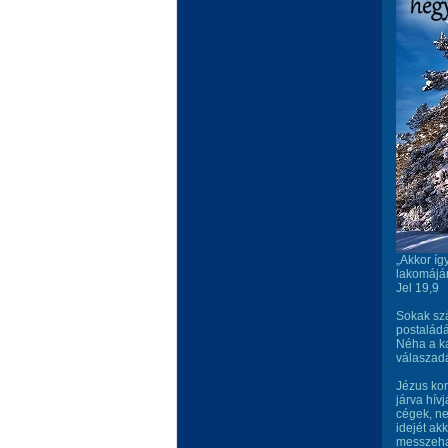
„Akkor íg
lakomájára
Jel 19,9
Sokak szá
postaládá
Néha a ka
válaszadá
Jézus kor
járva hív
cégek, ne
idejét ak
messzeha