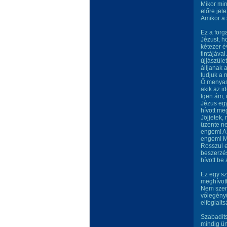
Mikor min
előre jel
Amikor a 
Ez a forg
Jézust, h
kétezer é
tintájáva
újjászüle
álljanak 
tudjuk a 
Ő menyas
akik az i
Igen ám,
Jézus egy
hívott me
Jöjjetek,
üzente ne
engem! A 
engem! Me
Rosszul e
beszerzés
hívott be
Ez egy sz
meghívott
Nem szere
vőlegény
elfoglalt
Szabadíts
mindig ü