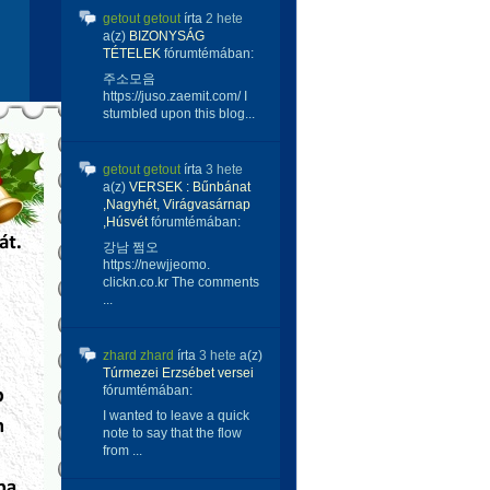
getout getout
írta
2 hete
a(z)
BIZONYSÁG
TÉTELEK
fórumtémában:
주소모음
https://juso.zaemit.com/ I
stumbled upon this blog...
getout getout
írta
3 hete
a(z)
VERSEK : Bűnbánat
,Nagyhét, Virágvasárnap
,Húsvét
fórumtémában:
강남 쩜오
https://newjjeomo.
clickn.co.kr The comments
...
zhard zhard
írta
3 hete
a(z)
Túrmezei Erzsébet versei
fórumtémában:
I wanted to leave a quick
note to say that the flow
from ...