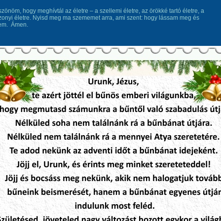
zönöm, hogy meghívtál az életre – a szellemi életre, az örökké tartó életre, a
onyi életre. Nyisd meg ma szememet arra, ami szent: hogy lássam meg és
em. Ámen.