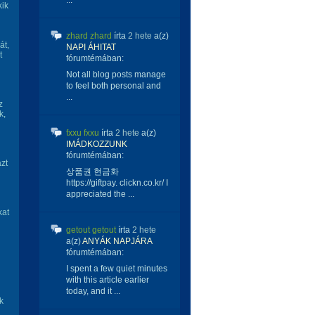
...
kik
zhard zhard
írta
2 hete
a(z)
át,
NAPI ÁHITAT
t
fórumtémában:
Not all blog posts manage
to feel both personal and
...
z
k,
fxxu fxxu
írta
2 hete
a(z)
IMÁDKOZZUNK
fórumtémában:
zt
상품권 현금화
https://giftpay. clickn.co.kr/ I
appreciated the ...
kat
getout getout
írta
2 hete
a(z)
ANYÁK NAPJÁRA
fórumtémában:
I spent a few quiet minutes
with this article earlier
today, and it ...
k