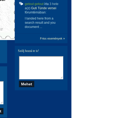
getout getout
írta
3 hete
a(z)
Guti Tünde versei
fórumtémában:
I landed here from a
search result and you
document ...
Friss események »
Szólj hozzá te is!