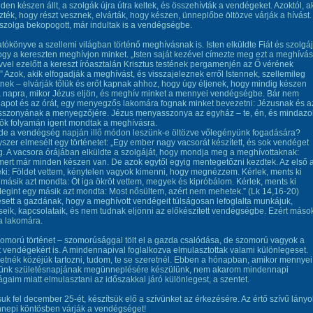
den készen állt, a szolgák újra útra keltek, és összehívták a vendégeket. Azoktól, a
ezték, hogy részt vesznek, elvárták, hogy készen, ünneplőbe öltözve várják a hívást.
szolga bekopogott, már indultak is a vendégségbe.
atókönyve a szellemi világban történő meghívásnak is. Isten elküldte Fiát és szolgáj
ogy a kereszten meghívjon minket. „Isten saját kezével címezte meg ezt a meghívás
vvel ezelőtt a kereszt íróasztalán Krisztus testének pergamenjén az Ő vérének
l.” Azok, akik elfogadják a meghívást, és visszajeleznek erről Istennek, szellemileg
tnek – elvárják tőlük és erőt kapnak ahhoz, hogy úgy éljenek, hogy mindig készen
a napra, mikor Jézus eljön, és meghív minket a mennyei vendégségbe. Bár nem
napot és az órát, egy menyegzős lakomára fognak minket bevezetni: Jézusnak és a
szonyának a menyegzőjére. Jézus menyasszonya az egyház – te, én, és mindazo
dők folyamán igent mondtak a meghívásra.
 de a vendégség napján illő módon leszünk-e öltözve vőlegényünk fogadására?
szer elmesélt egy történetet: „Egy ember nagy vacsorát készített, és sok vendéget
g. A vacsora órájában elküldte a szolgáját, hogy mondja meg a meghívottaknak:
 mert már minden készen van. De azok egytől egyig mentegetőzni kezdtek. Az első a
ki: Földet vettem, kénytelen vagyok kimenni, hogy megnézzem. Kérlek, ments ki
másik azt mondta: Öt iga ökröt vettem, megyek és kipróbálom. Kérlek, ments ki
gint egy másik azt mondta: Most nősültem, azért nem mehetek.” (Lk 14,16-20)
sett a gazdának, hogy a meghívott vendégeit túlságosan lefoglalta munkájuk,
eik, kapcsolataik, és nem tudnak eljönni az előkészített vendégségbe. Ezért máso
 a lakomára.
omorú történet – szomorúsággal tölt el a gazda csalódása, de szomorú vagyok a
 vendégekért is. A mindennapival foglalkozva elmulasztottak valami különlegeset.
tnék közéjük tartozni, tudom, te se szeretnél. Ebben a hónapban, amikor mennyei
ünk születésnapjának megünneplésére készülünk, nem akarom mindennapi
ságaim miatt elmulasztani az időszakkal járó különlegest, a szentet.
uk fel december 25-ét, készítsük elő a szívünket az érkezésére. Az értő szívű lányo
nnepi köntösben várják a vendégséget!