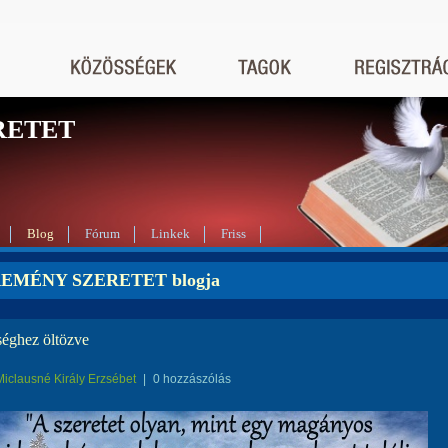
RETET
Blog
Fórum
Linkek
Friss
REMÉNY SZERETET blogja
éghez öltözve
Miclausné Király Erzsébet
|
0 hozzászólás