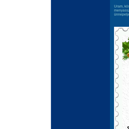
Uram, kös
menyassz
ünnepelj