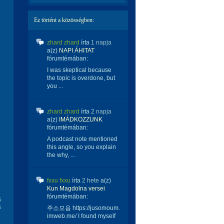
Ez történt a közösségben:
zhard zhard
írta
1 napja
a(z)
NAPI ÁHITAT
fórumtémában:
I was skeptical because
the topic is overdone, but
you ...
zhard zhard
írta
2 napja
a(z)
IMÁDKOZZUNK
fórumtémában:
A podcast note mentioned
this angle, so you explain
the why, ...
fxxu fxxu
írta
2 hete
a(z)
Kun Magdolna versei
fórumtémában:
ő
s
주소모음 https://jusomoum.
imweb.me/ I found myself