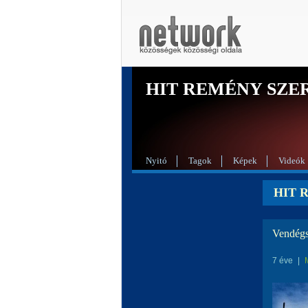
HIT REMÉNY SZE
Nyitó
Tagok
Képek
Videók
HIT 
Vendégs
7 éve
|