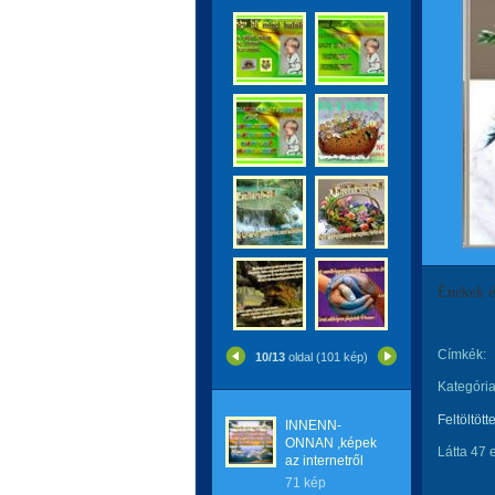
Énekek é
Címkék:
10/13
oldal (101 kép)
Kategória
Feltöltött
INNENN-
ONNAN ,képek
Látta 47 
az internetről
71 kép