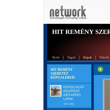
HIT REMÉNY SZE
Nyitó
Tagok
Képek
Videók
HIT REMÉNY
SZERETET
KÉPGALÉRIÁI
EGYEDI SAJÁT
KÉSZÍTÉSŰ
IGÉS KÉPES
LAPOK
101 kép