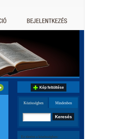
Kép feltöltése
Közösségben
Mindenben
Ez történt a közösségben: