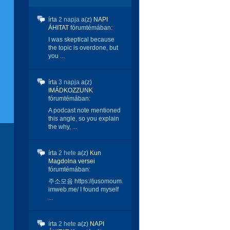
írta
2 napja
a(z)
NAPI
ÁHITAT
fórumtémában:
I was skeptical because
the topic is overdone, but
you ...
írta
3 napja
a(z)
IMÁDKOZZUNK
fórumtémában:
A podcast note mentioned
this angle, so you explain
the why, ...
írta
2 hete
a(z)
Kun
Magdolna versei
fórumtémában:
주소모음 https://jusomoum.
imweb.me/ I found myself
...
írta
2 hete
a(z)
NAPI