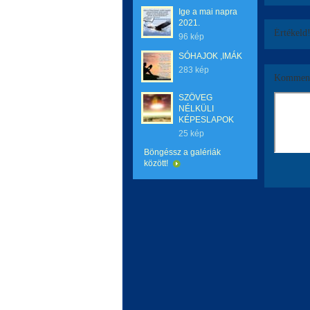
Ige a mai napra
2021.
Értékeld
96 kép
SÓHAJOK ,IMÁK
283 kép
Komment
SZÖVEG
NÉLKÜLI
KÉPESLAPOK
25 kép
Böngéssz a galériák
között!