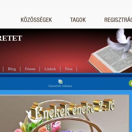
RETET
Blog
Fórum
Linkek
Friss
Diavetítés indítása