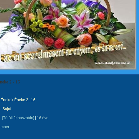
neke 2 - 16
Énekek Éneke 2 : 16.
:
Saját
e:
[Törölt felhasználó]
|
16 éve
ember.