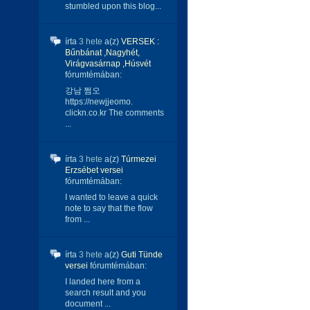
stumbled upon this blog...
írta
3 hete
a(z)
VERSEK :
Bűnbánat ,Nagyhét,
Virágvasárnap ,Húsvét
fórumtémában:
강남 쩜오
https://newjjeomo.
clickn.co.kr The comments
...
írta
3 hete
a(z)
Túrmezei
Erzsébet versei
fórumtémában:
I wanted to leave a quick
note to say that the flow
from ...
írta
3 hete
a(z)
Guti Tünde
versei
fórumtémában:
I landed here from a
search result and you
document ...