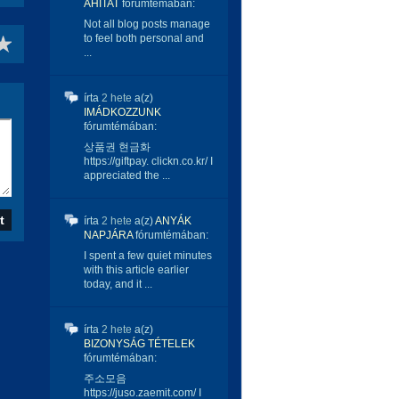
ÁHITAT
fórumtémában:
Not all blog posts manage
to feel both personal and
...
írta
2 hete
a(z)
IMÁDKOZZUNK
fórumtémában:
상품권 현금화
https://giftpay. clickn.co.kr/ I
appreciated the ...
írta
2 hete
a(z)
ANYÁK
NAPJÁRA
fórumtémában:
I spent a few quiet minutes
with this article earlier
today, and it ...
írta
2 hete
a(z)
BIZONYSÁG TÉTELEK
fórumtémában:
주소모음
https://juso.zaemit.com/ I