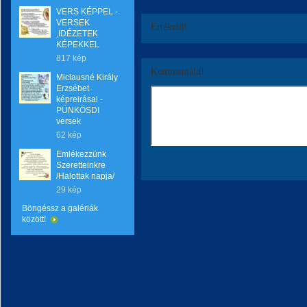
VERS KÉPPEL -
VERSEK
Értékeld!
,IDÉZETEK
KÉPEKKEL
817 kép
Kommentáld!
Miclausné Király
Erzsébet
képreirásai -
PÜNKÖSDI
versek
62 kép
Emlékezzünk
Szeretteinkre
/Halottak napja/
29 kép
Böngéssz a galériák
között!