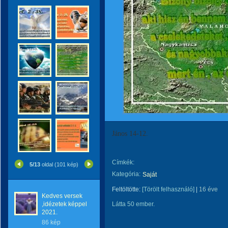
János 14-12.
Címkék:
5/13
oldal (101 kép)
Kategória:
Saját
Feltöltötte:
[Törölt felhasználó]
|
16 éve
Kedves versek
,idézetek képpel
Látta 50 ember.
2021.
86 kép