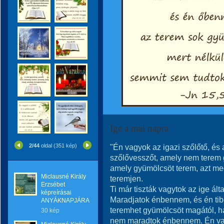
Ige a mai napra
2/44
oldal (351 kép)
"Én vagyok az igazi szőlőtő, és
szőlővesszőt, amely nem terem
amely gyümölcsöt terem, azt meg
Miclausné Király
teremjen.
Erzsébet
Ti már tiszták vagytok az ige ált
képreírásai
Maradjatok énbennem, és én ti
ANYÁKNAPJÁRA
teremhet gyümölcsöt magától, h
30 kép
nem maradtok énbennem. Én vagy