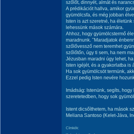
szőlőt, dinnyét, almát és narancs
A prédikációt hallva, amikor gy
gyümölcsfa, és még jobban élve
Isten is azt szeretné, ha életü
lehessünk mások számára.
Ahhoz, hogy gyümölcstermő élet
maradnunk. "Maradjatok énbenn
szőlővessző nem teremhet gyüm
szőlőtőn, úgy ti sem, ha nem m
Jézusban maradni úgy lehet, h
Isten igéjét, és a gyakorlatba is á
Ha sok gyümölcsöt termünk, akk
Ezzel pedig Isten nevére hozunk
Imádság: Istenünk, segíts, hogy
szeretetedben, hogy sok gyümöl
Istent dicsőíthetem, ha mások 
Meliana Santoso (Kelet-Jáva, I
Címkék: