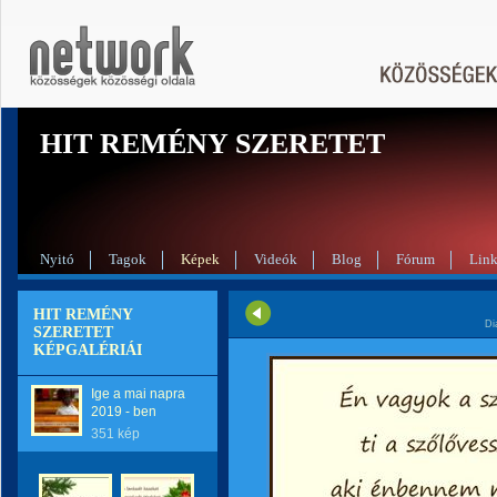
HIT REMÉNY SZERETET
Nyitó
Tagok
Képek
Videók
Blog
Fórum
Lin
HIT REMÉNY
Di
SZERETET
KÉPGALÉRIÁI
Ige a mai napra
2019 - ben
351 kép