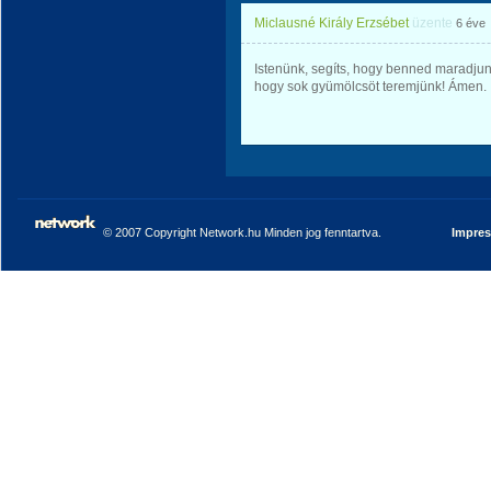
Miclausné Király Erzsébet
üzente
6 éve
Istenünk, segíts, hogy benned maradjun
hogy sok gyümölcsöt teremjünk! Ámen.
© 2007 Copyright Network.hu Minden jog fenntartva.
Impre