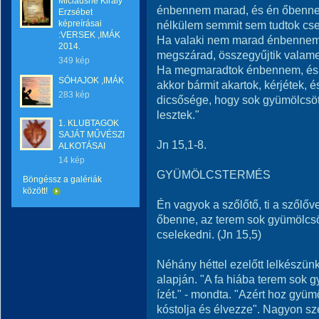
Miclausné Király
énbennem marad, és én őbenne,
Erzsébet
képreírásai
nélkülem semmit sem tudtok cse
:VERSEK ,IMÁK
Ha valaki nem marad énbennem, k
2014.
megszárad, összegyűjtik valamenn
349 kép
Ha megmaradtok énbennem, és
SÓHAJOK ,IMÁK
akkor bármit akartok, kérjétek, 
283 kép
dicsősége, hogy sok gyümölcsöt 
lesztek."
1. KLUBTAGOK
SAJÁT MŰVÉSZI
Jn 15,1-8.
ALKOTÁSAI
14 kép
GYÜMÖLCSTERMÉS
Böngéssz a galériák
között!
Én vagyok a szőlőtő, ti a szőlő
őbenne, az terem sok gyümölcsö
cselekedni. (Jn 15,5)
Néhány héttel ezelőtt lelkészünk
alapján. "A fa hiába terem sok 
ízét." - mondta. "Azért hoz gyümö
kóstolja és élvezze". Nagyon s