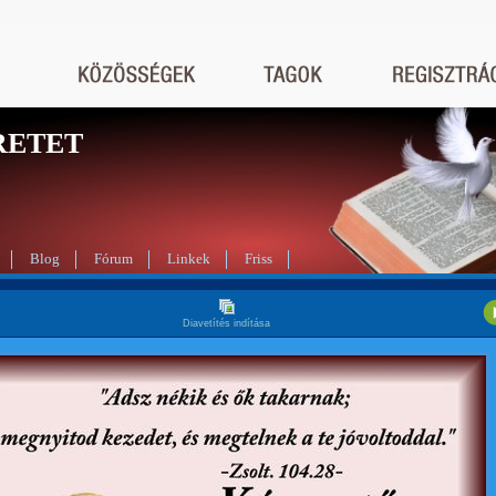
RETET
Blog
Fórum
Linkek
Friss
Diavetítés indítása