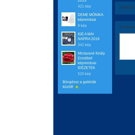
2013.
421 kép
Értékeld
DEME MÓNIKA
képreirásai
9 kép
Komment
IGE A MAI
NAPRA 2018
342 kép
Miclausné Király
Erzsébet
képreirásai:
IDÉZETEK
520 kép
Böngéssz a galériák
között!