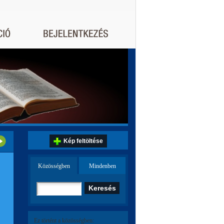
Kép feltöltése
Közösségben
Mindenben
Ez történt a közösségben: