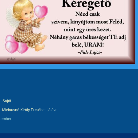
:
Saját
e:
Miclausné Király Erzsébet
|
8 éve
 ember.