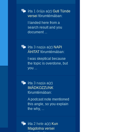
írta
1 órája
a(z)
Guti Tünde
versei
fórumtémában:
I landed here from a
search result and you
document ...
írta
3 napja
a(z)
NAPI
ÁHITAT
fórumtémában:
I was skeptical because
the topic is overdone, but
you ...
írta
3 napja
a(z)
IMÁDKOZZUNK
fórumtémában:
A podcast note mentioned
this angle, so you explain
the why, ...
írta
2 hete
a(z)
Kun
Magdolna versei