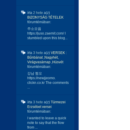
írta
2 hete
a(z)
BIZONYSÁG TÉTELEK
fórumtémában:
주소모음
https://juso.zaemit.com/ I
stumbled upon this blog...
írta
3 hete
a(z)
VERSEK :
Bűnbánat ,Nagyhét,
Virágvasárnap ,Húsvét
fórumtémában:
강남 쩜오
https://newjjeomo.
clickn.co.kr The comments
...
írta
3 hete
a(z)
Túrmezei
Erzsébet versei
fórumtémában:
I wanted to leave a quick
note to say that the flow
from ...