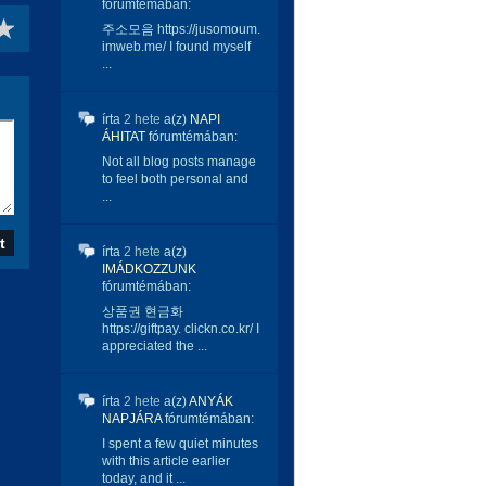
fórumtémában:
주소모음 https://jusomoum.
imweb.me/ I found myself
...
írta
2 hete
a(z)
NAPI
ÁHITAT
fórumtémában:
Not all blog posts manage
to feel both personal and
...
írta
2 hete
a(z)
IMÁDKOZZUNK
fórumtémában:
상품권 현금화
https://giftpay. clickn.co.kr/ I
appreciated the ...
írta
2 hete
a(z)
ANYÁK
NAPJÁRA
fórumtémában:
I spent a few quiet minutes
with this article earlier
today, and it ...