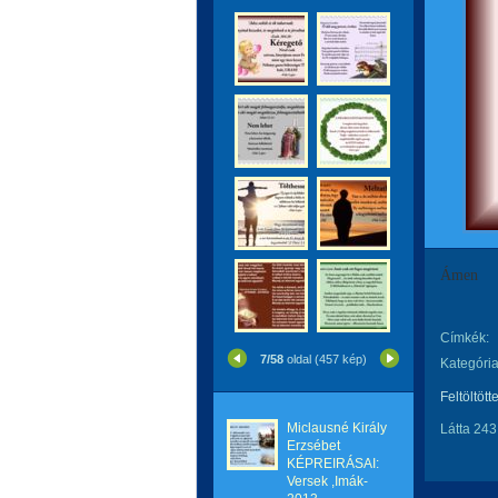
Ámen
Címkék:
7/58
oldal (457 kép)
Kategória
Feltöltött
Miclausné Király
Látta 243
Erzsébet
KÉPREIRÁSAI:
Versek ,Imák-