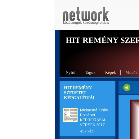
HIT REMÉNY SZE
Nyitó
Tagok
Képek
Videók
HIT REMÉNY
SZERETET
KÉPGALÉRIÁI
Miclausné Király
Erzsébet
KÉPREIRÁSAI -
VERSEK 2017
457 kép