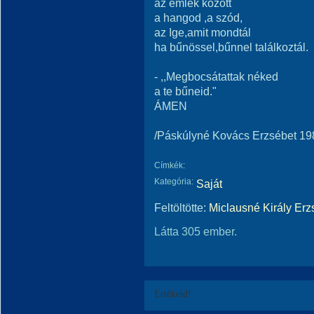
az emlék között
a hangod ,a szód,
az Ige,amit mondtál
ha bűnössel,bűnnel találkoztál.
- ,,Megbocsátattak néked
a te bűneid."
ÁMEN
/Páskúlyné Kovács Erzsébet 198
Címkék:
Kategória:
Saját
Feltöltötte:
Miclausné Király Erz
Látta 305 ember.
Értékeld!