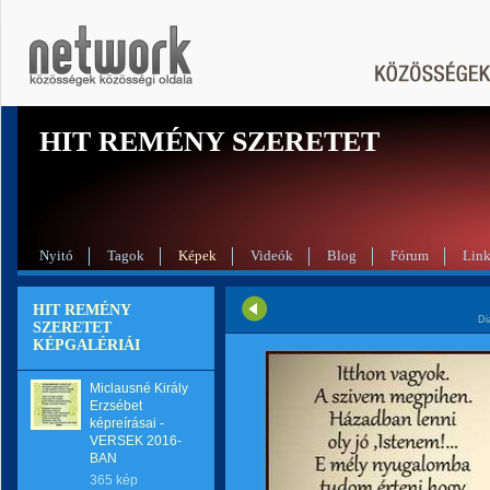
HIT REMÉNY SZERETET
Nyitó
Tagok
Képek
Videók
Blog
Fórum
Lin
HIT REMÉNY
Di
SZERETET
KÉPGALÉRIÁI
Miclausné Király
Erzsébet
képreírásai -
VERSEK 2016-
BAN
365 kép