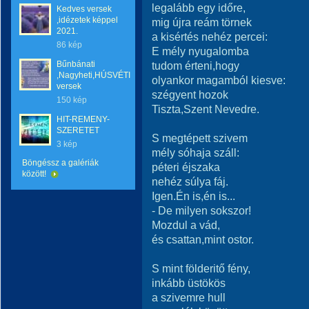
legalább egy időre,
Kedves versek
,idézetek képpel
mig újra reám törnek
2021.
a kisértés nehéz percei:
86 kép
E mély nyugalomba
Bűnbánati
tudom érteni,hogy
,Nagyheti,HÚSVÉTI
olyankor magamból kiesve:
versek
szégyent hozok
150 kép
Tiszta,Szent Nevedre.
HIT-REMENY-
SZERETET
S megtépett szivem
3 kép
mély sóhaja száll:
Böngéssz a galériák
péteri éjszaka
között!
nehéz súlya fáj.
Igen.Én is,én is...
- De milyen sokszor!
Mozdul a vád,
és csattan,mint ostor.
S mint földeritő fény,
inkább üstökös
a szivemre hull