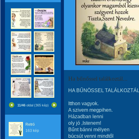
Ha bűnőssel találkoztál...
HA BŰNÖSSEL TALÁLKOZTÁ
Itthon vagyok.
11/46
oldal (365 kép)
A szivem megpihen.
Házadban lenni
oly jó ,Istenem!
Retró
Bűnt bánni mélyen
163 kép
búcsút venni mindtől