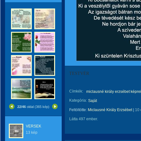
TESTVÉR
Címkék:
miclausné király erzsébet képre
Kategória:
Saját
22/46
oldal (365 kép)
Feltöltötte:
Miclausné Király Erzsébet
|
10 
Látta 497 ember.
VERSEK
13 kép