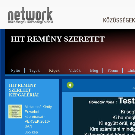
HIT REMÉNY SZERETET
Nyitó
Tagok
Képek
Videók
Blog
Fórum
Lin
HIT REMÉNY
Di
SZERETET
KÉPGALÉRIÁI
Miclausné Király
Erzsébet
képreírásai -
VERSEK 2016-
BAN
365 kép