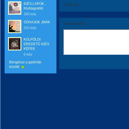
IGÉS LAPOK ,
Értékeld!
Klubtagoktól
399 kép
SÓHAJOK ,IMÁK
Kommentáld!
283 kép
KÜLFÖLDI
EREDETŰ IGÉS
KÉPEK
6 kép
Böngéssz a galériák
között!