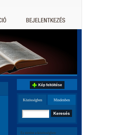
Kép feltöltése
Közösségben
Mindenben
Ez történt a közösségben: