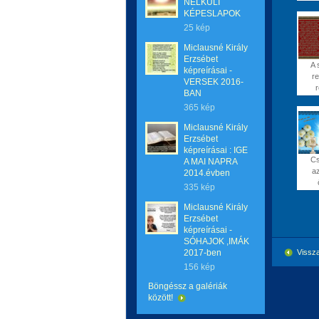
NÉLKÜLI
KÉPESLAPOK
25 kép
Miclausné Király
Erzsébet
A 
képreírásai -
re
VERSEK 2016-
r
BAN
365 kép
Miclausné Király
Erzsébet
képreírásai : IGE
C
A MAI NAPRA
az
2014.évben
335 kép
Miclausné Király
Erzsébet
képreírásai -
SÓHAJOK ,IMÁK
2017-ben
Vissz
156 kép
Böngéssz a galériák
között!