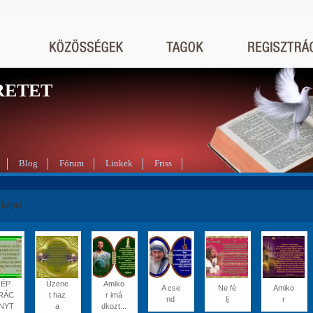
RETET
Blog
Fórum
Linkek
Friss
 képei
ZÉP
Üzene
Amiko
A cse
Ne fé
Amiko
RÁC
t haz
r imá
nd
lj
r
NYT
a
dkozt...