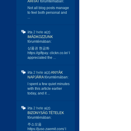
ÁHITAT
fórumtémában:
Not all blog posts manage
to feel both personal and
...
írta
2 hete
a(z)
IMÁDKOZZUNK
fórumtémában:
상품권 현금화
https://giftpay. clickn.co.kr/ I
appreciated the ...
írta
2 hete
a(z)
ANYÁK
NAPJÁRA
fórumtémában:
I spent a few quiet minutes
with this article earlier
today, and it ...
írta
2 hete
a(z)
BIZONYSÁG TÉTELEK
fórumtémában:
주소모음
https://juso.zaemit.com/ I