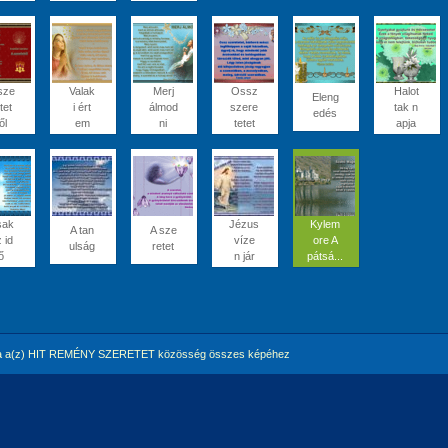
sze
Valak
Merj
Ossz
Halot
Eleng
tet
i ért
álmod
szere
tak n
edés
ől
em
ni
tetet
apja
sak
Jézus
Kylem
A tan
A sze
 id
víze
ore A
ulság
retet
ő
n jár
pátsá...
a a(z) HIT REMÉNY SZERETET közösség összes képéhez