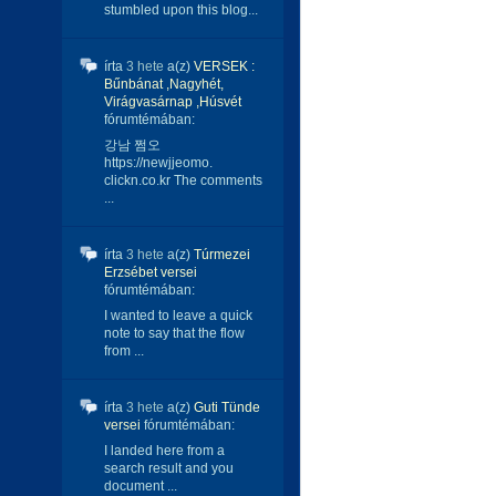
stumbled upon this blog...
írta
3 hete
a(z)
VERSEK :
Bűnbánat ,Nagyhét,
Virágvasárnap ,Húsvét
fórumtémában:
강남 쩜오
https://newjjeomo.
clickn.co.kr The comments
...
írta
3 hete
a(z)
Túrmezei
Erzsébet versei
fórumtémában:
I wanted to leave a quick
note to say that the flow
from ...
írta
3 hete
a(z)
Guti Tünde
versei
fórumtémában:
I landed here from a
search result and you
document ...