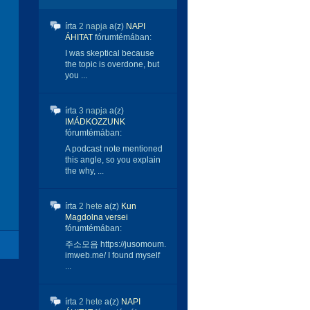
írta
2 napja
a(z)
NAPI
ÁHITAT
fórumtémában:
I was skeptical because
the topic is overdone, but
you ...
írta
3 napja
a(z)
IMÁDKOZZUNK
fórumtémában:
A podcast note mentioned
this angle, so you explain
the why, ...
írta
2 hete
a(z)
Kun
Magdolna versei
fórumtémában:
주소모음 https://jusomoum.
imweb.me/ I found myself
...
írta
2 hete
a(z)
NAPI