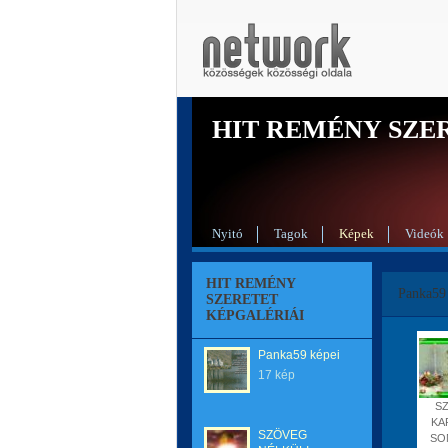
HIT REMÉNY SZE
Nyitó
Tagok
Képek
Videók
HIT REMÉNY
Panka59
SZERETET
KÉPGALÉRIÁI
Panka59 képei
17 kép
S
KA
SZÖVEG
SO