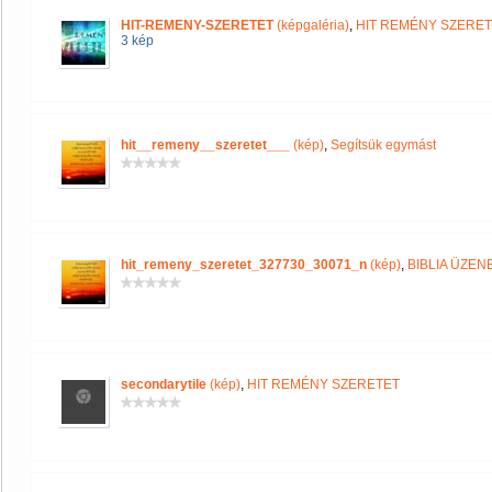
HIT-REMENY-SZERETET
(képgaléria)
,
HIT REMÉNY SZERE
3 kép
hit__remeny__szeretet___
(kép)
,
Segítsük egymást
hit_remeny_szeretet_327730_30071_n
(kép)
,
BIBLIA ÜZEN
secondarytile
(kép)
,
HIT REMÉNY SZERETET