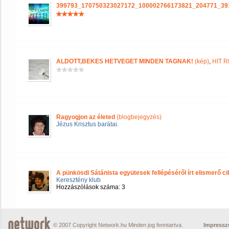
399793_170750323027172_100002766173821_204771_39
ALDOTT,BEKES HETVEGET MINDEN TAGNAK!
(kép)
,
HIT 
Ragyogjon az életed
(blogbejegyzés)
Jézus Krisztus barátai.
A pünkösdi Sátánista együtesek fellépéséről írt elismerő c
Keresztény klub
Hozzászólások száma: 3
© 2007 Copyright Network.hu Minden jog fenntartva.
Impress