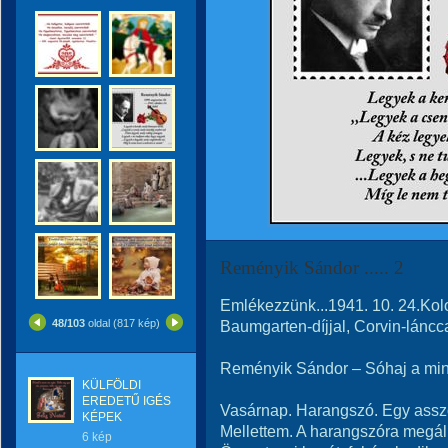
Reményik Sándor ..... 2
Emlékezzünk...1941. 10. 24.Kol
48/103
oldal (817 kép)
Baumgarten-díjjal, Corvin-lánccal
Reményik Sándor – Sóhaj a mi
KÜLFÖLDI
EREDETŰ IGÉS
Vasárnap. Harangszó. Egy ass
KÉPEK
Mellettem. A harangszóra megáll
6 kép