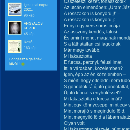
Összeteszi kezét, fohászkodik
Ige a mai napra
Az utcán elmenőben: „Uram Jé
2021.
A rosszakon is könyörülj!” –
96 kép
A rosszakon is könyörülj:
ANGYALOS
Ennyi egy-vers-soros imája.
KÉPEK
Az asszony kendős, falusi
45 kép
És amint mond, magának mondj
Retró
S a láthatatlan csillagoknak.
163 kép
Már megy tovább.
Mi fakasztotta
Böngéssz a galériák
E furcsa, percnyi, falusi imát
között!
Itt, a városban, közelemben?
Igen, épp az én közelemben –
S miért, hogy elfeledni nem tud
S gondolok rá újuló gondolattal,
Újuló kínnal s enyhüléssel?
Mi fakasztotta e furcsa imát?
Mint egy könnycsepp, mint egy 
Mint morajló s meginduló föld,
Mint megnyíló föld a lábam alatt:
Olyan volt.
Mi fakasztotta: részvét, bűntudat