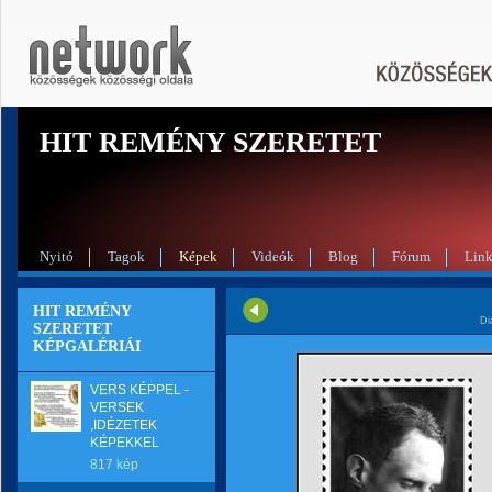
HIT REMÉNY SZERETET
Nyitó
Tagok
Képek
Videók
Blog
Fórum
Lin
HIT REMÉNY
Di
SZERETET
KÉPGALÉRIÁI
VERS KÉPPEL -
VERSEK
,IDÉZETEK
KÉPEKKEL
817 kép