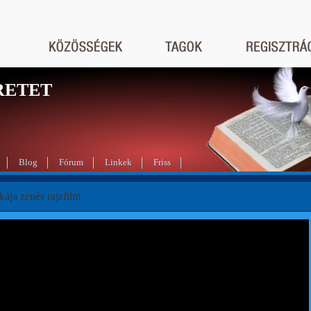
RETET
Blog
Fórum
Linkek
Friss
ája zenés rajzfilm