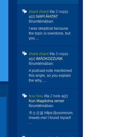
zhard zhard
írta
2 napja
a(z)
NAPI ÁHITAT
fórumtémában:
I was skeptical because
the topic is overdone, but
you ...
zhard zhard
írta
3 napja
a(z)
IMÁDKOZZUNK
fórumtémában:
A podcast note mentioned
this angle, so you explain
the why, ...
fxxu fxxu
írta
2 hete
a(z)
Kun Magdolna versei
fórumtémában:
주소모음 https://jusomoum.
imweb.me/ I found myself
...