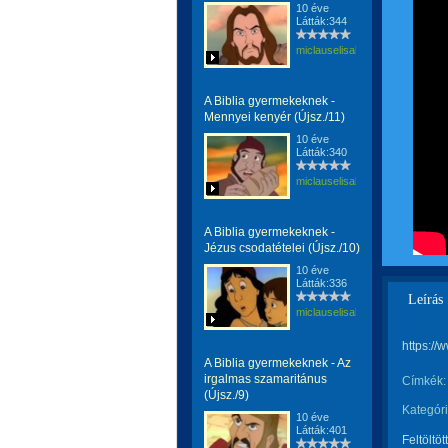
10 éve
Látták:344
miclauselisabeta
A Biblia gyermekeknek -
Mennyei kenyér (Újsz./11)
10 éve
Látták:340
miclauselisabeta
A Biblia gyermekeknek -
Jézus csodatételei (Újsz./10)
10 éve
Látták:336
Leírás
miclauselisabeta
https:/
A Biblia gyermekeknek - Az
irgalmas szamaritánus
Címkék:
(Újsz./9)
Kategóri
10 éve
Látták:401
Feltöltöt