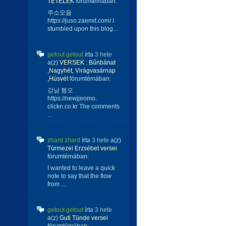
TÉTELEK
fórumtémában:
주소모음
https://juso.zaemit.com/ I
stumbled upon this blog...
getout getout
írta
3 hete
a(z)
VERSEK : Bűnbánat
,Nagyhét, Virágvasárnap
,Húsvét
fórumtémában:
강남 쩜오
https://newjjeomo.
clickn.co.kr The comments
...
zhard zhard
írta
3 hete
a(z)
Túrmezei Erzsébet versei
fórumtémában:
I wanted to leave a quick
note to say that the flow
from ...
getout getout
írta
3 hete
a(z)
Guti Tünde versei