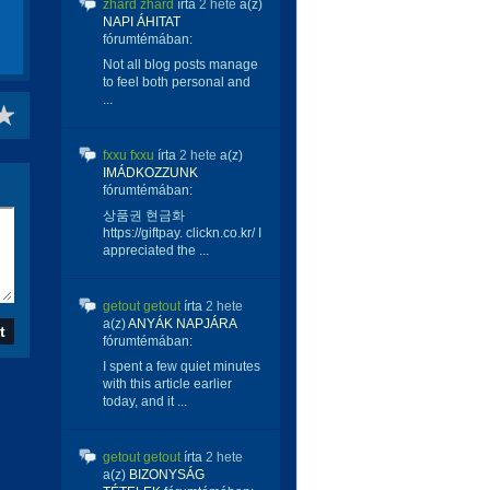
zhard zhard
írta
2 hete
a(z)
NAPI ÁHITAT
fórumtémában:
Not all blog posts manage
to feel both personal and
...
fxxu fxxu
írta
2 hete
a(z)
IMÁDKOZZUNK
fórumtémában:
상품권 현금화
https://giftpay. clickn.co.kr/ I
appreciated the ...
getout getout
írta
2 hete
a(z)
ANYÁK NAPJÁRA
fórumtémában:
I spent a few quiet minutes
with this article earlier
today, and it ...
getout getout
írta
2 hete
a(z)
BIZONYSÁG