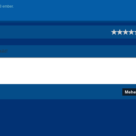
8 ember.
!
áld!