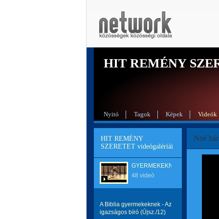
HIT REMÉNY SZE
Nyitó
Tagok
Képek
Videók
Noé bárk
HIT REMÉNY
SZERETET videógalériái
GYERMEKEKNEK
48 videó
A Biblia gyermekeknek - Az
igazságos bíró (Újsz./12)