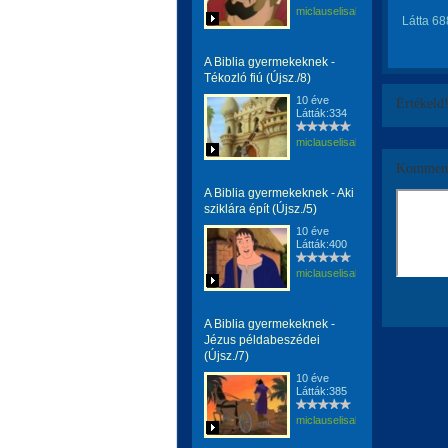
miclauselisabeta
Látta 68
A Biblia gyermekeknek -
Tékozló fiú (Újsz./8)
10 éve
Értékeld
Látták:334
miclauselisabeta
Komment
A Biblia gyermekeknek - Aki
sziklára épít (Újsz./5)
10 éve
Látták:400
miclauselisabeta
A Biblia gyermekeknek -
Jézus példabeszédei
(Újsz./7)
10 éve
Látták:385
miclauselisabeta