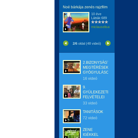
Noé bárkája zenés rajzfilm
10 éve
Látták:689
miclauselisabeta
2/6
oldal (48 videó)
2.BIZONYSÁGTÉTELEK-
MEGTÉRÉSEK-
GYÓGYULÁSOK
16 videó
9.
GYÜLEKEZETEK
FELVÉTELEI
33 videó
TANITÁSOK
72 videó
ZENE
IGÉKKEL