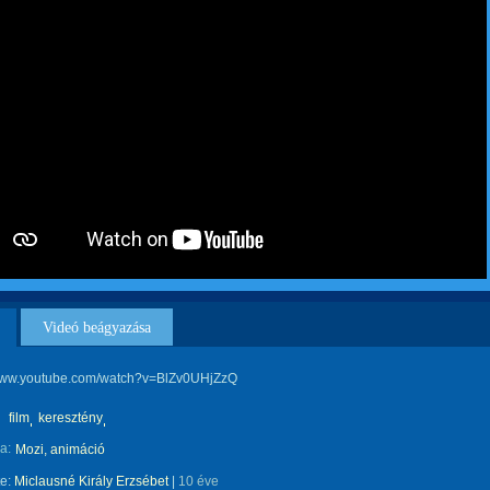
Videó beágyazása
/www.youtube.com/watch?v=BlZv0UHjZzQ
film
keresztény
a:
Mozi, animáció
te:
Miclausné Király Erzsébet
|
10 éve