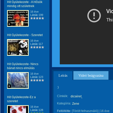
Hit Gyülekezete - A Hősök
mindig ott születnek
16 éve
Látták:199
Hit Gyülekezete - Szeretet
16 éve
Látták:117
Hit Gyülekezete- Nincs
bánat nincs elmúlás
16 éve
Leírás
Videó beágyazása
Látták:123
:)
Címkék:
dicséret
Hit Gyülekezete-Ez a
szeretet
Kategória:
Zene
16 éve
Látták:128
Feltöltötte:
[Törölt felhasználó]
|
16 éve