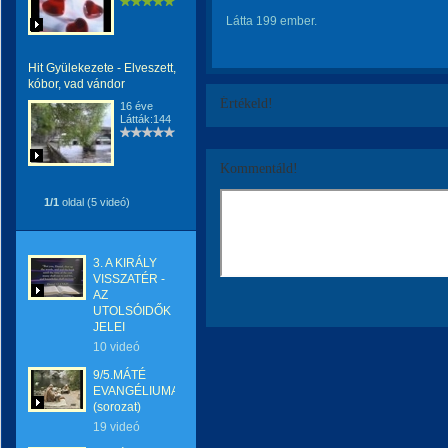
Látta 199 ember.
Hit Gyülekezete - Elveszett,
kóbor, vad vándor
Értékeld!
16 éve
Látták:144
Kommentáld!
1/1
oldal (5 videó)
3. A KIRÁLY
VISSZATÉR -
AZ
UTOLSÓIDŐK
JELEI
10 videó
9/5.MÁTÉ
EVANGÉLIUMA.
(sorozat)
19 videó