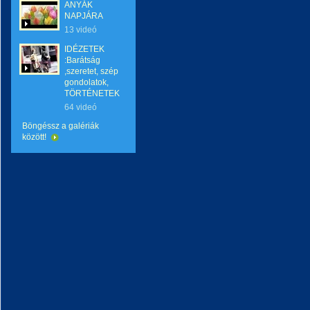
ANYÁK
NAPJÁRA
13 videó
IDÉZETEK
:Barátság
,szeretet, szép
gondolatok,
TÖRTÉNETEK
64 videó
Böngéssz a galériák
között!