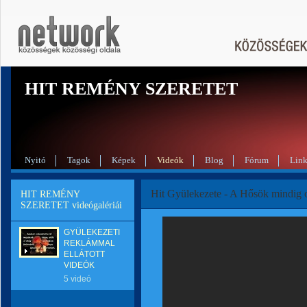
HIT REMÉNY SZERETET
Nyitó
Tagok
Képek
Videók
Blog
Fórum
Lin
Hit Gyülekezete - A Hősök mindig o
HIT REMÉNY
SZERETET videógalériái
GYÜLEKEZETI
REKLÁMMAL
ELLÁTOTT
VIDEÓK
5 videó