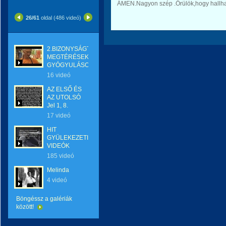
ÁMEN.Nagyon szép .Örülök,hogy hallh
26/61
oldal (486 videó)
2.BIZONYSÁGTÉTELEK-
MEGTÉRÉSEK-
GYÓGYULÁSOK
16 videó
AZ ELSŐ ÉS
AZ UTOLSÓ
Jel 1, 8.
17 videó
HIT
GYÜLEKEZETI
VIDEÓK
185 videó
Melinda
4 videó
Böngéssz a galériák
között!