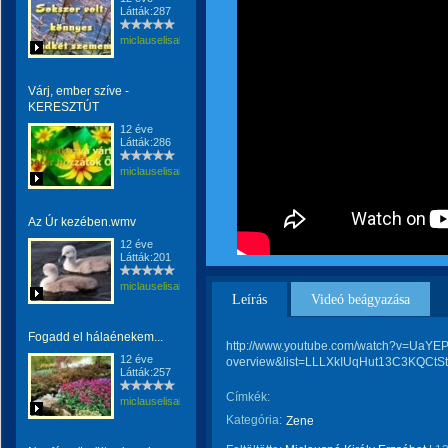
Látták:287
miclauselisabeta
Várj, ember szíve -
KERESZTÚT
12 éve
Látták:286
miclauselisabeta
Az Úr kezében.wmv
12 éve
Látták:201
miclauselisabeta
Leírás
Videó beágyazása
Fogadd el hálaénekem...
http://www.youtube.com/watch?v=UaYE
12 éve
overview&list=LLLXkIUqHut13C3KQCtS
Látták:257
Címkék:
miclauselisabeta
Kategória:
Zene