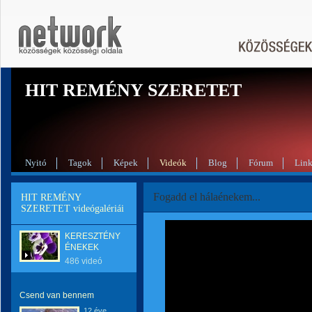
HIT REMÉNY SZERETET
Nyitó
Tagok
Képek
Videók
Blog
Fórum
Lin
Fogadd el hálaénekem...
HIT REMÉNY
SZERETET videógalériái
KERESZTÉNY
ÉNEKEK
486 videó
Csend van bennem
12 éve