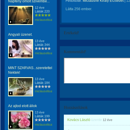
Feltöltötte:
Miclausné Király Erzsébet
|
12
Napfény ömölt szivembe...
12 éve
Látta 256 ember.
Látták:220
miclauselisabeta
Értékeld!
Angyali üzenet.
13 éve
Látták:344
Kommentáld!
miclauselisabeta
MINT SZARVAS...szeretettel
Nektek!
13 éve
Látták:184
miclauselisabeta
Az ajtod elott állok
Hozzászólások
13 éve
Látták:199
Kovács László
üzente
12 éve
miclauselisabeta