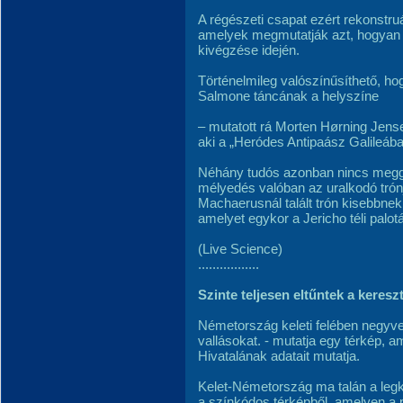
A régészeti csapat ezért rekonstruá
amelyek megmutatják azt, hogyan n
kivégzése idején.
Történelmileg valószínűsíthető, ho
Salmone táncának a helyszíne
– mutatott rá Morten Hørning Jense
aki a „Heródes Antipaász Galileába
Néhány tudós azonban nincs meggy
mélyedés valóban az uralkodó trónj
Machaerusnál talált trón kisebbnek
amelyet egykor a Jericho téli palotá
(Live Science)
.................
Szinte teljesen eltűntek a kere
Németország keleti felében negyven 
vallásokat. - mutatja egy térkép, 
Hivatalának adatait mutatja.
Kelet-Németország ma talán a legke
a színkódos térképből, amelyen a p