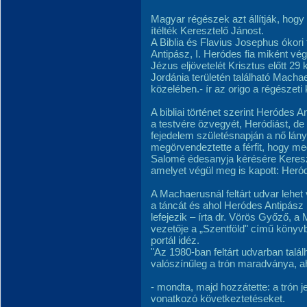
Magyar régészek azt állítják, hogy 
ítélték Keresztelő Jánost.
A Biblia és Flavius Josephus ókori
Antipász, I. Heródes fia miként vég
Jézus eljövetelét Krisztus előtt 29 
Jordánia területén található Machae
közelében.- ír az origo a régészeti 
A bibliai történet szerint Heródes A
a testvére özvegyét, Heródiást, de 
fejedelem születésnapján a nő lány
megörvendeztette a férfit, hogy megí
Salomé édesanyja kérésére Kereszte
amelyet végül meg is kapott: Heróde
A Machaerusnál feltárt udvar lehet
a táncát és ahol Heródes Antipász 
lefejezik – írta dr. Vörös Győző, 
vezetője a „Szentföld" című könyv
portál idéz.
"Az 1980-ban feltárt udvarban talál
valószínűleg a trón maradványa, ah
- mondta, majd hozzátette: a trón j
vonatkozó következtetéseket.