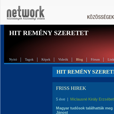
HIT REMÉNY SZERETET
Nyitó
Tagok
Képek
Videók
Blog
Fórum
Lin
HIT REMÉNY SZERETE
FRISS HIREK
5 éve
|
Miclausné Király Erzsébet
Magyar tudósok találhatták meg a
Jánost