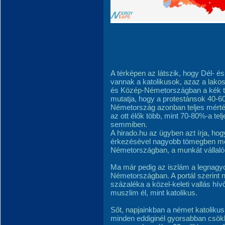
A térképen az látszik, hogy Dél- 
vannak a katolikusok, azaz a lakos
és Közép-Németországban a kék te
mutatja, hogy a protestánsok 40-6
Németország azonban teljes mérték
az ott élők több, mint 70-80%-a tel
semmiben.
A hirado.hu az ügyben azt írja, 
érkezésével nagyobb tömegben meg
Németországban, a munkát vállaló
Ma már pedig az iszlám a legnagy
Németországban. A portál szerint n
százaléka a közel-keleti vallás hí
muszlim él, mint katolikus.
Sőt, napjainkban a német katoliku
minden eddiginél gyorsabban csök