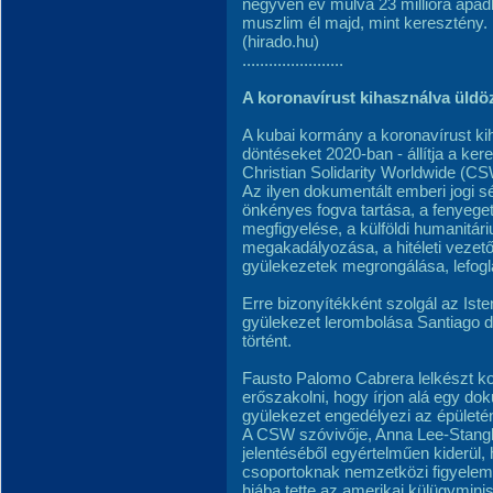
negyven év múlva 23 millióra apa
muszlim él majd, mint keresztény.
(hirado.hu)
.......................
A koronavírust kihasználva üldö
A kubai kormány a koronavírust ki
döntéseket 2020-ban - állítja a ke
Christian Solidarity Worldwide (CSW
Az ilyen dokumentált emberi jogi s
önkényes fogva tartása, a fenyeget
megfigyelése, a külföldi humanitá
megakadályozása, a hitéleti vezető
gyülekezetek megrongálása, lefogl
Erre bizonyítékként szolgál az Is
gyülekezet lerombolása Santiago 
történt.
Fausto Palomo Cabrera lelkészt kor
erőszakolni, hogy írjon alá egy d
gyülekezet engedélyezi az épületé
A CSW szóvivője, Anna Lee-Stangl
jelentéséből egyértelműen kiderül
csoportoknak nemzetközi figyelem
hiába tette az amerikai külügymin