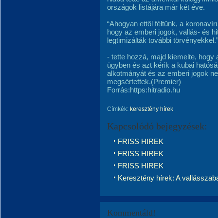
országok listájára már két éve.
“Ahogyan ettől féltünk, a koronavír
hogy az emberi jogok, vallás- és 
legtimizálták további törvényekkel.
- tette hozzá, majd kiemelte, hogy
ügyben és azt kérik a kubai hatóság
alkotmányát és az emberi jogok n
megsértettek.(Premier)
Forrás:https:hitradio.hu
Címkék:
keresztény hírek
Kapcsolódó bejegyzések:
FRISS HIREK
FRISS HIREK
FRISS HIREK
Keresztény hírek: A vallásszab
Kommentáld!