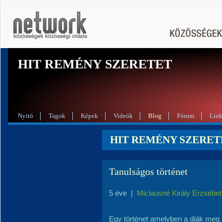
HIT REMÉNY SZERETET
Nyitó
Tagok
Képek
Videók
Blog
Fórum
Lin
HIT REMÉNY SZERETE
Tanulságos történet
5 éve
|
Miclausné Király Erzsébet
Egy történet amelyben a diák meg 