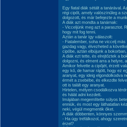
Egy fiatal diák sétált a tanárával. A
régi cipőt, amely valószínűleg a sze
dolgozott, és már befejezte a munká
A diák azt mondta a tanárnak:
- Vicceljünk meg azt a parasztot. Re
hogy mit fog tenni.
Aztán a tanár így válaszolt:
- Fiatalember, soha ne viccelj más
gazdag vagy, élvezheted a követke
cipőbe, aztán elbújunk a bokorban, é
A diák ezt tette, és elrejtőztek a 
dolgozni, és elment arra a helyre, a
Amikor felvette a cipőjét, érzett va
egy kő, de hamar rájött, hogy ez 
aranyat, egy ideig elgondolkodva né
érmét a zsebébe, és elkezdte felv
ott is talált egy aranyat.
Hirtelen, mélyen csodálkozva térdre
és hálát adni kezdett.
Imájában megemlítette súlyos beteg
enniük, és most egy láthatatlan k
neki, végül megmentik őket.
A diák döbbenten, könnyes szemmel
- Ha úgy tréfálkozol, ahogy szeretn
érzel?