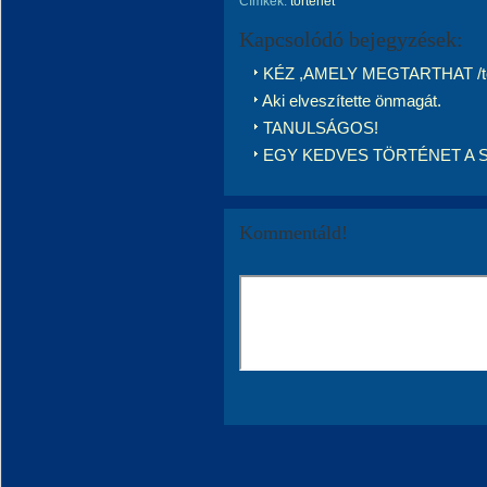
Címkék:
történet
Kapcsolódó bejegyzések:
KÉZ ,AMELY MEGTARTHAT /tör
Aki elveszítette önmagát.
TANULSÁGOS!
EGY KEDVES TÖRTÉNET A 
Kommentáld!