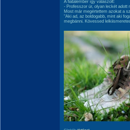
A fiatalember így válaszolt:
- Professzor úr, olyan leckét adott
Most már megértettem azokat a sz
"Aki ad, az boldogabb, mint aki fog
megbánni. Kövessed lelkiismereted h