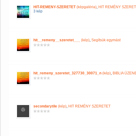
HIT-REMENY-SZERETET
(képgaléria)
,
HIT REMÉNY SZERE
3 kép
hit__remeny__szeretet___
(kép)
,
Segítsük egymást
hit_remeny_szeretet_327730_30071_n
(kép)
,
BIBLIA ÜZEN
secondarytile
(kép)
,
HIT REMÉNY SZERETET