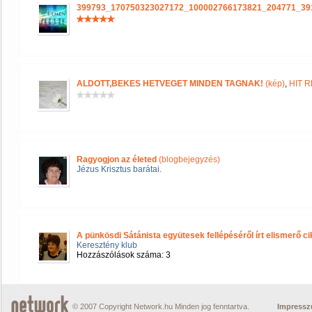
399793_170750323027172_100002766173821_204771_39
ALDOTT,BEKES HETVEGET MINDEN TAGNAK!
(kép)
,
HIT 
Ragyogjon az életed
(blogbejegyzés)
Jézus Krisztus barátai.
A pünkösdi Sátánista együtesek fellépéséről írt elismerő c
Keresztény klub
Hozzászólások száma: 3
© 2007 Copyright Network.hu Minden jog fenntartva.
Impress