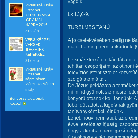
vágd ki."
Miclausné Király
Erzsébet
Lk 13,6-9.
KÉPREÍRÁSAI :
IGE A MAI
NAPRA 2015
TÜRELMES TANÚ
318 kép
A jó cselekvésében pedig ne fár
VERS KÉPPEL -
VERSEK
majd, ha meg nem lankadunk. (G
,IDÉZETEK
KÉPEKKEL
Lelkipásztorként ritkán láttam je
817 kép
a hittan csoportjaim, az otthoni 
Miclausné Király
televíziós istentisztelet-közvetít
Erzsébet
szolgálatom által.
képreirásai:
Március 8.Nőnap
De Jézus példázata a terméketlen
8 kép
mi mind gyümölcstermésre lettü
könyörületesnek kell lennünk. 
Böngéssz a galériák
között!
több időt adott a fügefának gyüm
tanítványként kell élnünk.
Lehet, hogy nem látjuk az eredm
évvel ezelőtt az ifjúsági csopo
hogy akkoriban nem igazán értet
újra olvasta a régi tananyagokat