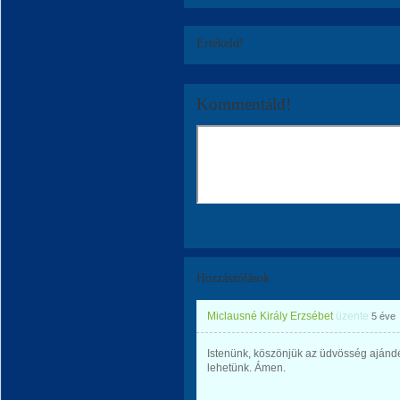
Értékeld!
Kommentáld!
Hozzászólások
Miclausné Király Erzsébet
üzente
5 éve
Istenünk, köszönjük az üdvösség ajándé
lehetünk. Ámen.