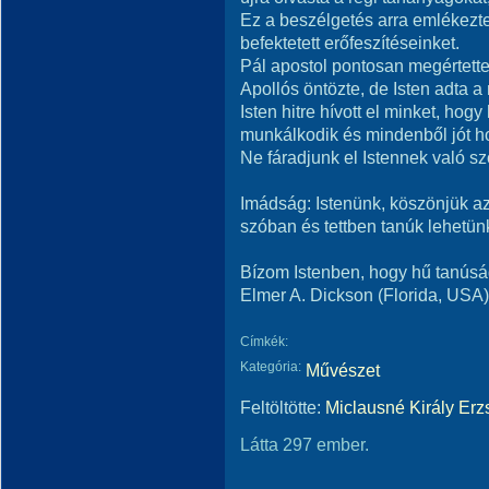
Ez a beszélgetés arra emlékeztet
befektetett erőfeszítéseinket.
Pál apostol pontosan megértette 
Apollós öntözte, de Isten adta a
Isten hitre hívott el minket, ho
munkálkodik és mindenből jót ho
Ne fáradjunk el Istennek való sz
Imádság: Istenünk, köszönjük az
szóban és tettben tanúk lehetü
Bízom Istenben, hogy hű tanúság
Elmer A. Dickson (Florida, USA)
Címkék:
Kategória:
Művészet
Feltöltötte:
Miclausné Király Erz
Látta 297 ember.