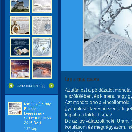
Ige a mai napra
10/12
oldal (96 kép)
Azután ezt a példázatot mondta 
a szőlőjében, és kiment, hogy gy
Azt mondta erre a vincellérnek:
Miclausné Király
gyümölcsöt keresni ezen a fügefá
Erzsébet
képreírásai -
foglalja a földet hiába?
SÓHAJOK ,IMÁK
De az így válaszolt neki: Uram
2016-BAN
körülásom és megtrágyázom, hát
137 kép