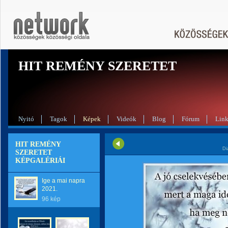
HIT REMÉNY SZERETET
Nyitó
Tagok
Képek
Videók
Blog
Fórum
Lin
HIT REMÉNY
Di
SZERETET
KÉPGALÉRIÁI
Ige a mai napra
2021.
96 kép