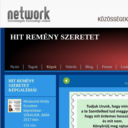
HIT REMÉNY SZERETET
Nyitó
Tagok
Képek
Videók
Blog
Fórum
Lin
HIT REMÉNY
Di
SZERETET
KÉPGALÉRIÁI
Miclausné Király
Erzsébet
képreírásai -
SÓHAJOK ,IMÁK
2017-ben
156 kép