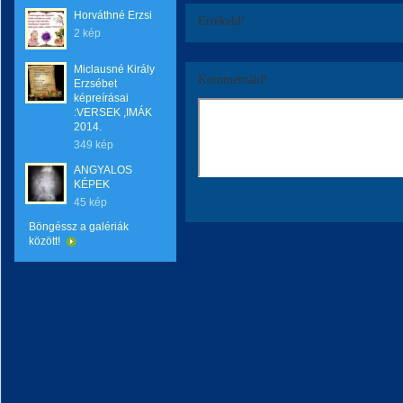
Horváthné Erzsi
Értékeld!
2 kép
Miclausné Király
Kommentáld!
Erzsébet
képreírásai
:VERSEK ,IMÁK
2014.
349 kép
ANGYALOS
KÉPEK
45 kép
Böngéssz a galériák
között!