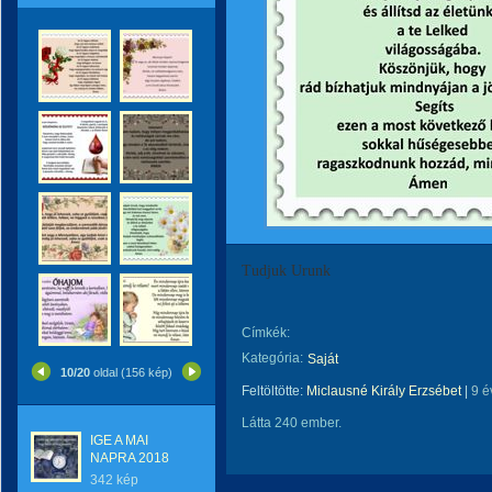
Tudjuk Urunk
Címkék:
Kategória:
Saját
10/20
oldal (156 kép)
Feltöltötte:
Miclausné Király Erzsébet
|
9 é
Látta 240 ember.
IGE A MAI
NAPRA 2018
342 kép