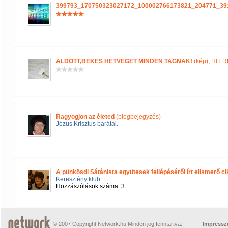
399793_170750323027172_100002766173821_204771_39
ALDOTT,BEKES HETVEGET MINDEN TAGNAK!
(kép)
,
HIT 
Ragyogjon az életed
(blogbejegyzés)
Jézus Krisztus barátai.
A pünkösdi Sátánista együtesek fellépéséről írt elismerő c
Keresztény klub
Hozzászólások száma: 3
© 2007 Copyright Network.hu Minden jog fenntartva.
Impress