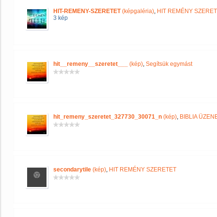
HIT-REMENY-SZERETET
(képgaléria)
,
HIT REMÉNY SZERE
3 kép
hit__remeny__szeretet___
(kép)
,
Segítsük egymást
hit_remeny_szeretet_327730_30071_n
(kép)
,
BIBLIA ÜZEN
secondarytile
(kép)
,
HIT REMÉNY SZERETET