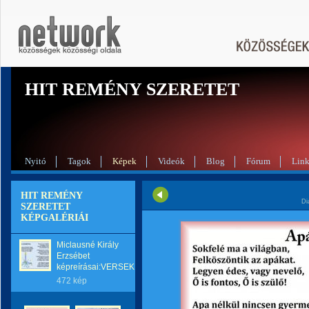
HIT REMÉNY SZERETET
Nyitó
Tagok
Képek
Videók
Blog
Fórum
Lin
HIT REMÉNY
Di
SZERETET
KÉPGALÉRIÁI
Miclausné Király
Erzsébet
képreírásai:VERSEK
472 kép