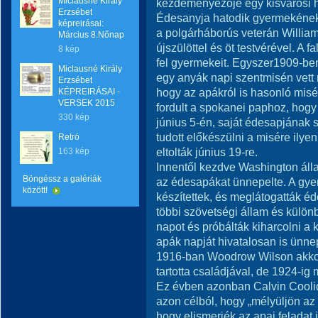
Miclausné Király
kezdeményezője egy kisvárosi hö
Erzsébet
Édesanyja hatodik gyermekének 
képreirásai:
a polgárháborús veterán Willia
Március 8.Nőnap
újszülöttel és öt testvérével. A 
8 kép
fel gyermekeit. Egyszer1909-be
Miclausné Király
egy anyák napi szentmisén vett r
Erzsébet
hogy az apákról is hasonló misé
KÉPREIRÁSAI -
VERSEK 2015
fordult a spokanei paphoz, hogy
330 kép
június 5-én, saját édesapjának
tudott előkészülni a misére ilye
Retró
eltolták június 19-re.
163 kép
Innentől kezdve Washington áll
Böngéssz a galériák
az édesapákat ünnepelte. A gye
között!
készítettek, és meglátogatták é
többi szövetségi állam és különb
napot és próbálták kiharcolni a 
apák napját hivatalosan is ünn
1916-ban Woodrow Wilson akkori
tartotta családjával, de 1924-ig
Ez évben azonban Calvin Cooli
azon célból, hogy „mélyüljön az
hogy elismerjék az apai feladat 