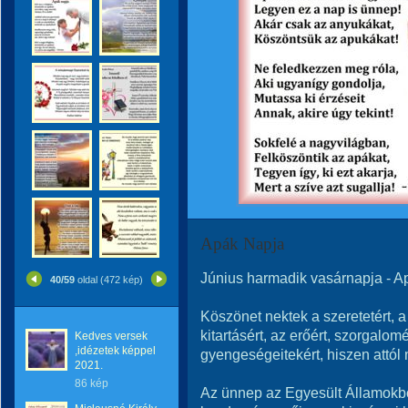
Apák Napja
Június harmadik vasárnapja - A
40/59
oldal (472 kép)
Köszönet nektek a szeretetért, a
kitartásért, az erőért, szorgalomér
Kedves versek
,idézetek képpel
gyengeségeitekért, hiszen attól
2021.
86 kép
Az ünnep az Egyesült Államokb