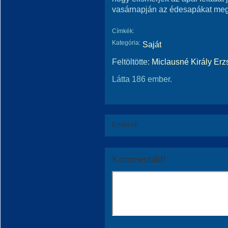
vasárnapján az édesapákat meg
Címkék:
Kategória:
Saját
Feltöltötte:
Miclausné Király Erz
Látta 186 ember.
Értékeld!
Kommentáld!