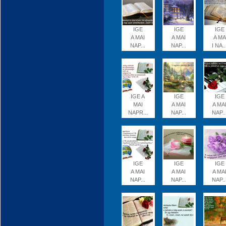
IGE
IGE
IGE
A MAI
A MAI
A MA
NAP...
NAP...
I NA..
IGE A
IGE
IGE
MAI
A MAI
A MA
NAPR...
NAP...
NAP..
IGE
IGE
IGE
A MAI
A MAI
A MA
NAP...
NAP...
NAP..