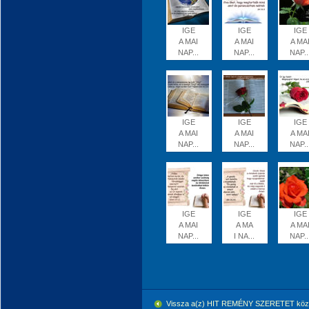
IGE
IGE
IGE
A MAI
A MAI
A MA
NAP...
NAP...
NAP..
IGE
IGE
IGE
A MAI
A MAI
A MA
NAP...
NAP...
NAP..
IGE
IGE
IGE
A MAI
A MA
A MA
NAP...
I NA...
NAP..
Vissza a(z) HIT REMÉNY SZERETET köz