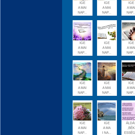
IGE
IGE
IGE
A MAI
A MAI
A MA
NAP...
NAP...
NAP..
IGE
IGE
IGE
A MAI
A MAI
A MA
NAP...
NAP...
NAP..
IGE
IGE
IGE
A MAI
A MAI
A MA
NAP...
NAP...
NAP..
IGE
IGE
ÁLDÁ
A MAI
A MA
,BÉK
NAP...
I NA...
ESSÉG.