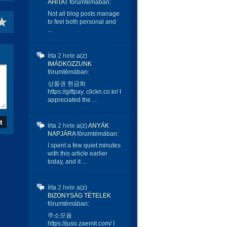
ÁHITAT
fórumtémában:
Not all blog posts manage
to feel both personal and
...
írta
2 hete
a(z)
IMÁDKOZZUNK
fórumtémában:
상품권 현금화
https://giftpay. clickn.co.kr/ I
appreciated the ...
írta
2 hete
a(z)
ANYÁK
NAPJÁRA
fórumtémában:
I spent a few quiet minutes
with this article earlier
today, and it ...
írta
2 hete
a(z)
BIZONYSÁG TÉTELEK
fórumtémában:
주소모음
https://juso.zaemit.com/ I