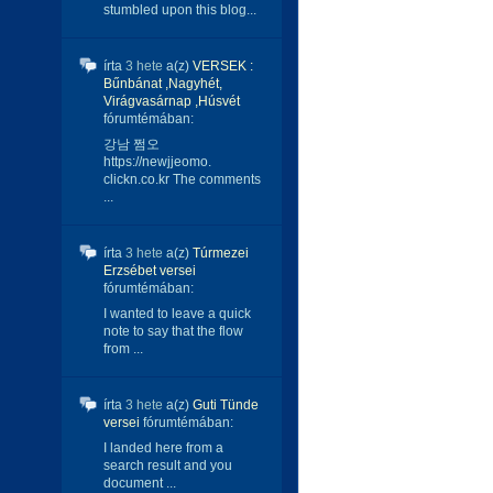
stumbled upon this blog...
írta
3 hete
a(z)
VERSEK :
Bűnbánat ,Nagyhét,
Virágvasárnap ,Húsvét
fórumtémában:
강남 쩜오
https://newjjeomo.
clickn.co.kr The comments
...
írta
3 hete
a(z)
Túrmezei
Erzsébet versei
fórumtémában:
I wanted to leave a quick
note to say that the flow
from ...
írta
3 hete
a(z)
Guti Tünde
versei
fórumtémában:
I landed here from a
search result and you
document ...