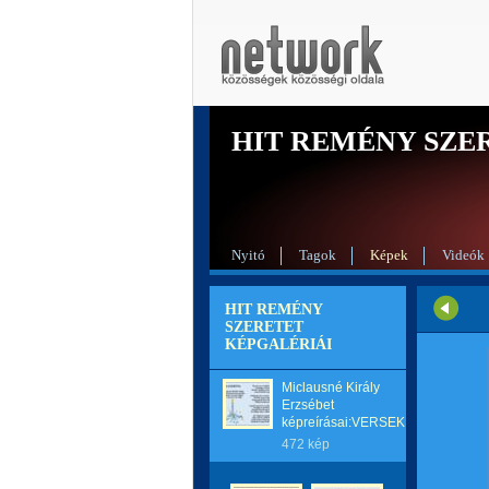
HIT REMÉNY SZE
Nyitó
Tagok
Képek
Videók
HIT REMÉNY
SZERETET
KÉPGALÉRIÁI
Miclausné Király
Erzsébet
képreírásai:VERSEK
472 kép