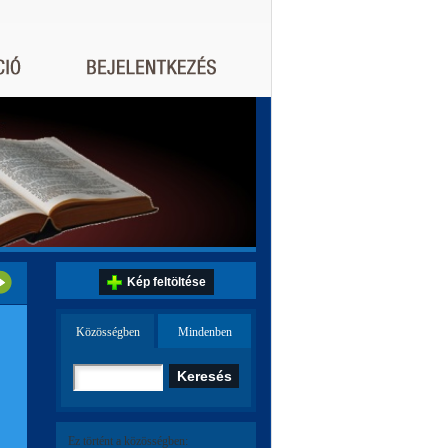
Kép feltöltése
Közösségben
Mindenben
Ez történt a közösségben: