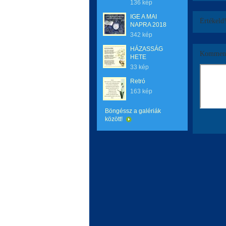
136 kép
IGE A MAI
Értékeld
NAPRA 2018
342 kép
HÁZASSÁG
Komment
HETE
33 kép
Retró
163 kép
Böngéssz a galériák
között!