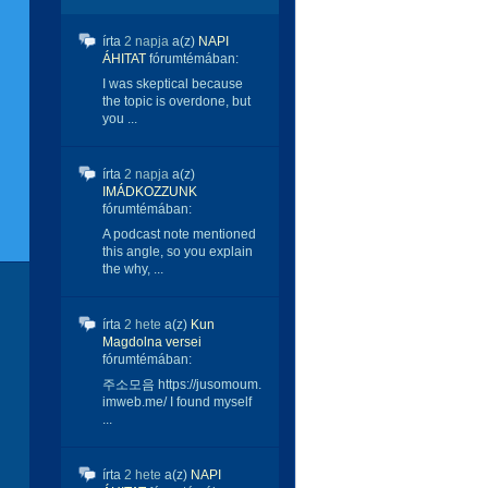
írta
2 napja
a(z)
NAPI
ÁHITAT
fórumtémában:
I was skeptical because
the topic is overdone, but
you ...
írta
2 napja
a(z)
IMÁDKOZZUNK
fórumtémában:
A podcast note mentioned
this angle, so you explain
the why, ...
írta
2 hete
a(z)
Kun
Magdolna versei
fórumtémában:
주소모음 https://jusomoum.
imweb.me/ I found myself
...
írta
2 hete
a(z)
NAPI