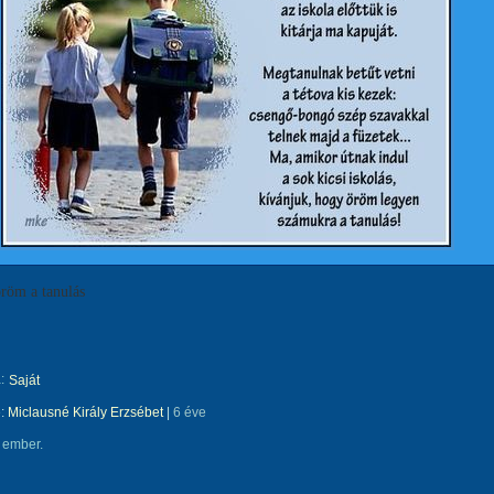
röm a tanulás
:
Saját
e:
Miclausné Király Erzsébet
|
6 éve
 ember.