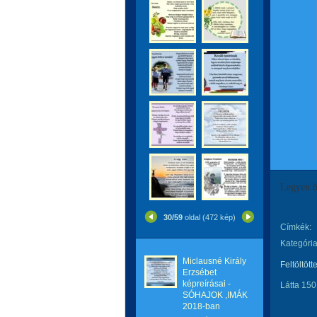
Legyen ö
30/59
oldal (472 kép)
Címkék:
Kategória
Miclausné Király
Feltöltött
Erzsébet
képreírásai -
Látta 150
SÓHAJOK ,IMÁK
2018-ban