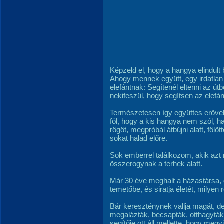
Képzeld el, hogy a hangya elindult b
Ahogy mennek együtt, egy irdatlan 
elefántnak: Segítenél eltenni az útb
nekifeszül, hogy segítsen az elefá
Természetesen így együttes erővel 
föl, hogy a kis hangya nem szól, h
rögöt, megpróbál átbújni alatt, fölö
sokat halad előre.
Sok emberrel találkozom, akik azt
összerogynak a terhek alatt.
Már 30 éve meghalt a házastársa, 
temetőbe, és siratja életét, milyen
Bár kereszténynek vallja magát, d
megalázták, becsapták, otthagytá
segítője ott áll mellette, hogy megvi