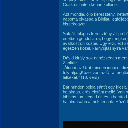
Csak őszintén kérnie kellene.
Azt mondja, ő jó keresztény, hetent
naponta olvassa a Bibliát, legfölj
hiszekegyet.
Sok állítólagos keresztény áll pró
esetben gondol arra, hogy megkérje
avatkozzon közbe. Úgy érzi, ezt sa
egészen közel, karnyújtásnyira van
Dávid király sok nehézségen ment 
Zsoltár:
„Áldom az Urat minden időben, dic
folytatja: „Közel van az Úr a megt
lelkeket.” (19. vers)
Bár minden példa sántít egy kicsit
hatalmas, erős elefánt mellé. Van
kihívás, ami téged ér, és a barát
hatalmasabb a mi Istenünk. Húzód