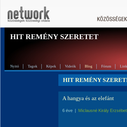
HIT REMÉNY SZERETET
Nyitó
Tagok
Képek
Videók
Blog
Fórum
Lin
HIT REMÉNY SZERETE
A hangya és az elefánt
6 éve
|
Miclausné Király Erzsébet