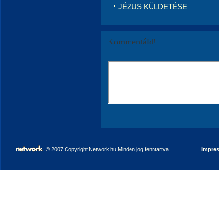
JÉZUS KÜLDETÉSE
Kommentáld!
© 2007 Copyright Network.hu Minden jog fenntartva.
Impre