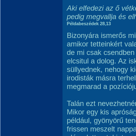
Aki elfedezi az ő vétk
pedig megvallja és el
Példabeszédek 28,13
Bizonyára ismerős mi
amikor tetteinkért val
de mi csak csendben
elcsitul a dolog. Az i
süllyednek, nehogy ki
irodisták másra terhel
megmarad a pozícióju
Talán ezt nevezhetn
Mikor egy kis apróság
például, gyönyörű tenge
frissen meszelt nappal