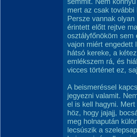
semmit. Nem könnyű d
mert az csak további
Persze vannak olyan 
érintett előtt rejtve 
osztályfőnököm sem 
vajon miért engedett l
hátsó kereke, a kétez
emlékszem rá, és hiá
vicces történet ez, sa
A beismeréssel kapcs
jegyezni valamit. Nem
el is kell hagyni. Mer
höz, hogy jajajj, boc
meg holnapután kül
lecsúszik a szelepsapk