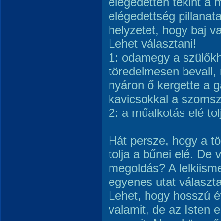
elégedetten tekint a 
elégedettség pillanata
helyzetet, hogy baj v
Lehet választani!
1: odamegy a szülőkh
töredelmesen bevall, 
nyáron ő kergette a 
kavicsokkal a szomsz
2: a műalkotás elé tol
Hát persze, hogy a tö
tolja a bűnei elé. De 
megoldás? A lelkiism
egyenes utat választ
Lehet, hogy hosszú é
valamit, de az Isten e