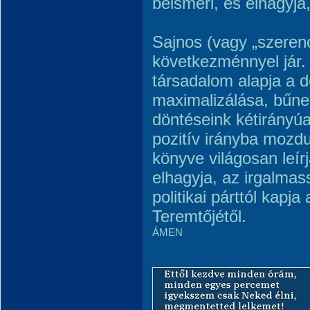
beismeri, és elhagyja
Sajnos (vagy „szeren
következménnyel jár.
társadalom alapja a d
maximalizálása, bűne
döntéseink kétirányú
pozitív irányba mozd
könyve világosan leír
elhagyja, az irgalma
politikai párttól kapj
Teremtőjétől.
ÁMEN