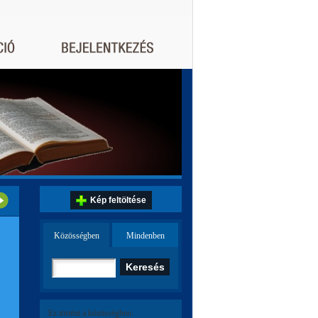
Kép feltöltése
Közösségben
Mindenben
Ez történt a közösségben: