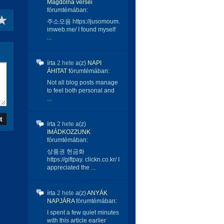
Magdolna versei
fórumtémában:
주소모음 https://jusomoum.
imweb.me/ I found myself
...
írta
2 hete
a(z)
NAPI
ÁHITAT
fórumtémában:
Not all blog posts manage
to feel both personal and
...
írta
2 hete
a(z)
IMÁDKOZZUNK
fórumtémában:
상품권 현금화
https://giftpay. clickn.co.kr/ I
appreciated the ...
írta
2 hete
a(z)
ANYÁK
NAPJÁRA
fórumtémában:
I spent a few quiet minutes
with this article earlier