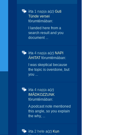
írta
1 napja
a(z)
Guti
Tünde versei
fórumtémában:
I landed here from a
search result and you
document ...
írta
4 napja
a(z)
NAPI
ÁHITAT
fórumtémában:
I was skeptical because
the topic is overdone, but
you ...
írta
4 napja
a(z)
IMÁDKOZZUNK
fórumtémában:
A podcast note mentioned
this angle, so you explain
the why, ...
írta
2 hete
a(z)
Kun