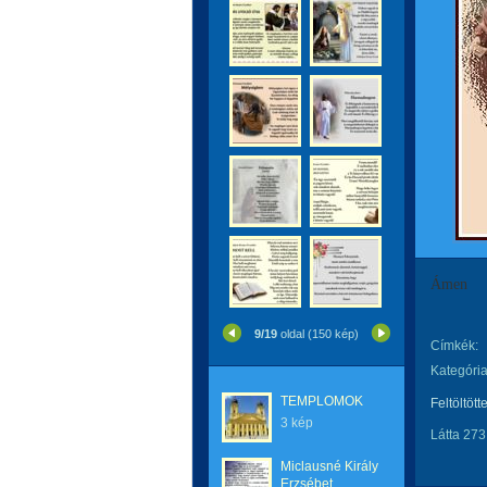
Ámen
9/19
oldal (150 kép)
Címkék:
Kategória
TEMPLOMOK
Feltöltött
3 kép
Látta 273
Miclausné Király
Erzsébet