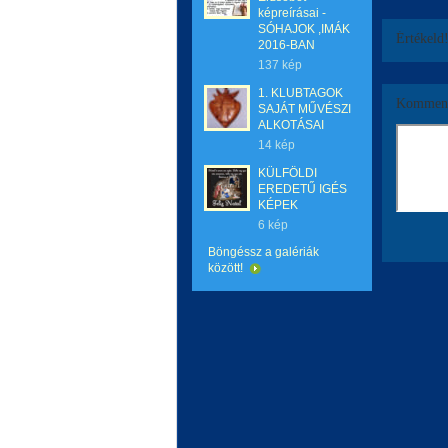
képreírásai -
SÓHAJOK ,IMÁK
Értékeld
2016-BAN
137 kép
1. KLUBTAGOK
Komment
SAJÁT MŰVÉSZI
ALKOTÁSAI
14 kép
KÜLFÖLDI
EREDETŰ IGÉS
KÉPEK
6 kép
Böngéssz a galériák
között!