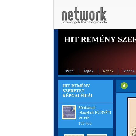
HIT REMÉNY SZE
Nyitó
Tagok
Képek
Videók
HIT REMÉNY
SZERETET
KÉPGALÉRIÁI
Bűnbánati
,Nagyheti,HÚSVÉTI
versek
150 kép