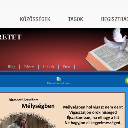
RETET
Blog
Fórum
Linkek
Friss
Diavetítés indítása