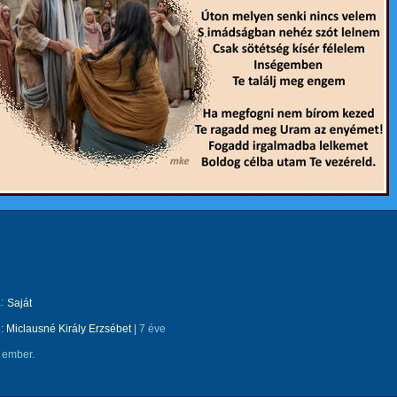
:
Saját
e:
Miclausné Király Erzsébet
|
7 éve
 ember.