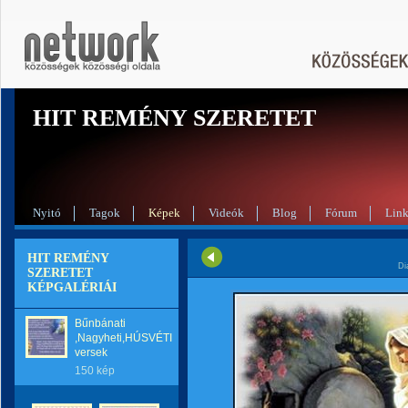
HIT REMÉNY SZERETET
Nyitó
Tagok
Képek
Videók
Blog
Fórum
Lin
HIT REMÉNY
Di
SZERETET
KÉPGALÉRIÁI
Bűnbánati
,Nagyheti,HÚSVÉTI
versek
150 kép