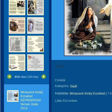
Ámen
9/19
oldal (150 kép)
Címkék:
Kategória:
Saját
Miclausné Király
Feltöltötte:
Miclausné Király Erzsébet
|
7 é
Erzsébet
KÉPREIRÁSAI:
Látta 314 ember.
Versek ,Imák-
2013.