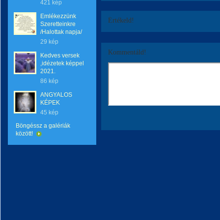
421 kép
Emlékezzünk
Értékeld!
Szeretteinkre
/Halottak napja/
29 kép
Kommentáld!
Kedves versek
,idézetek képpel
2021.
86 kép
ANGYALOS
KÉPEK
45 kép
Böngéssz a galériák
között!