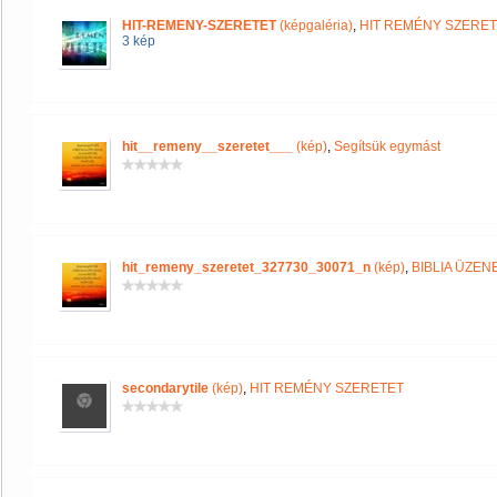
HIT-REMENY-SZERETET
(képgaléria)
,
HIT REMÉNY SZERE
3 kép
hit__remeny__szeretet___
(kép)
,
Segítsük egymást
hit_remeny_szeretet_327730_30071_n
(kép)
,
BIBLIA ÜZEN
secondarytile
(kép)
,
HIT REMÉNY SZERETET