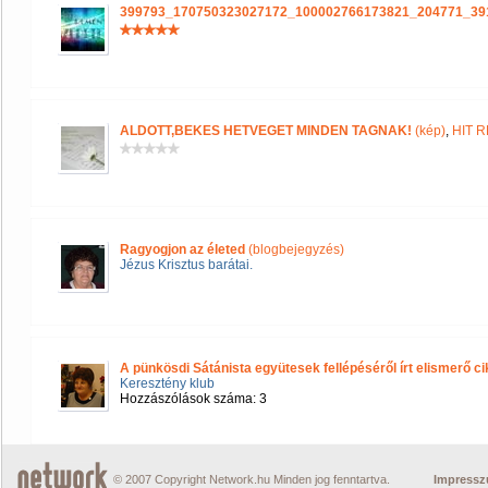
399793_170750323027172_100002766173821_204771_39
ALDOTT,BEKES HETVEGET MINDEN TAGNAK!
(kép)
,
HIT 
Ragyogjon az életed
(blogbejegyzés)
Jézus Krisztus barátai.
A pünkösdi Sátánista együtesek fellépéséről írt elismerő c
Keresztény klub
Hozzászólások száma: 3
© 2007 Copyright Network.hu Minden jog fenntartva.
Impress