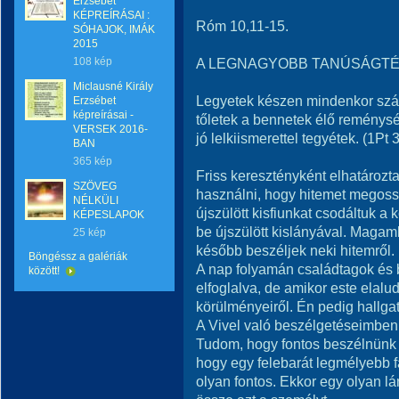
Erzsébet
KÉPREÍRÁSAI :
Róm 10,11-15.
SÓHAJOK, IMÁK
2015
108 kép
A LEGNAGYOBB TANÚSÁGTÉ
Miclausné Király
Legyetek készen mindenkor szá
Erzsébet
képreírásai -
tőletek a bennetek élő reménység
VERSEK 2016-
jó lelkiismerettel tegyétek. (1Pt 
BAN
365 kép
Friss keresztényként elhatározt
SZÖVEG
használni, hogy hitemet megos
NÉLKÜLI
újszülött kisfiunkat csodáltuk a 
KÉPESLAPOK
be újszülött kislányával. Maga
25 kép
később beszéljek neki hitemről.
Böngéssz a galériák
A nap folyamán családtagok és b
között!
elfoglalva, de amikor este elal
körülményeiről. Én pedig hallgat
A Vivel való beszélgetéseimben 
Tudom, hogy fontos beszélnünk 
hogy egy felebarát legmélyebb f
olyan fontos. Ekkor egy olyan l