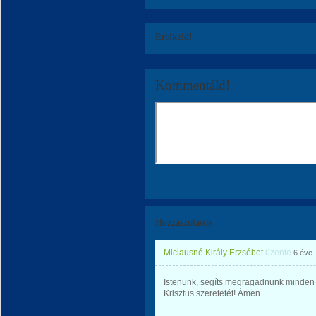
Értékeld!
Kommentáld!
Hozzászólások
Miclausné Király Erzsébet
üzente
6 éve
Istenünk, segíts megragadnunk minden
Krisztus szeretetét! Ámen.