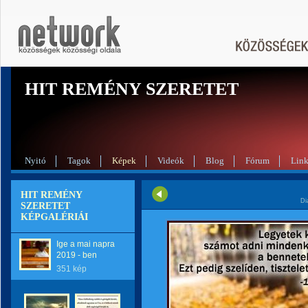
HIT REMÉNY SZERETET
Nyitó
Tagok
Képek
Videók
Blog
Fórum
Lin
HIT REMÉNY
Di
SZERETET
KÉPGALÉRIÁI
Ige a mai napra
2019 - ben
351 kép