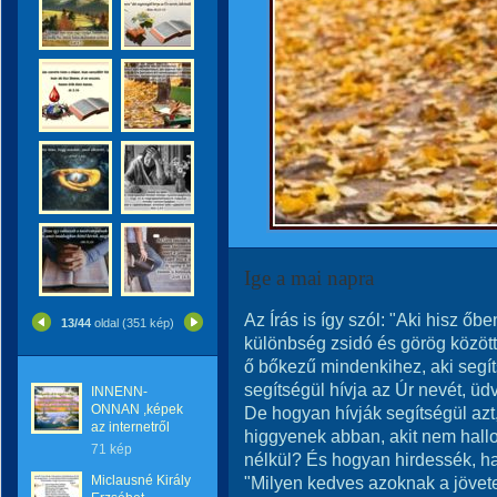
Ige a mai napra
Az Írás is így szól: "Aki hisz 
13/44
oldal (351 kép)
különbség zsidó és görög közöt
ő bőkezű mindenkihez, aki segíts
segítségül hívja az Úr nevét, üd
INNENN-
ONNAN ,képek
De hogyan hívják segítségül az
az internetről
higgyenek abban, akit nem hallo
71 kép
nélkül? És hogyan hirdessék, ha
Miclausné Király
"Milyen kedves azoknak a jövetel