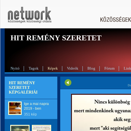
HIT REMÉNY SZERETET
Nyitó
Tagok
Képek
Videók
Blog
Fórum
Lin
HIT REMÉNY
Di
SZERETET
KÉPGALÉRIÁI
Ige a mai napra
2019 - ben
351 kép