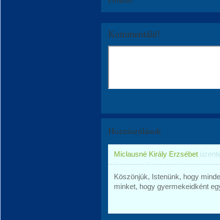
Értékeld!
Kommentáld!
Hozzászólások
Miclausné Király Erzsébet
üzent
Köszönjük, Istenünk, hogy minde
minket, hogy gyermekeidként eg