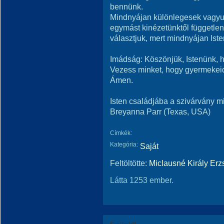
bennünk.
Mindnyájan különlegesek vagyu
egymást kinézetünktől független
választjuk, mert mindnyájan Ist
Imádság: Köszönjük, Istenünk, h
Vezess minket, hogy gyermekei
Ámen.
Isten családjába a szivárvány mi
Breyanna Parr (Texas, USA)
Címkék:
Kategória:
Saját
Feltöltötte:
Miclausné Király Erz
Látta 1253 ember.