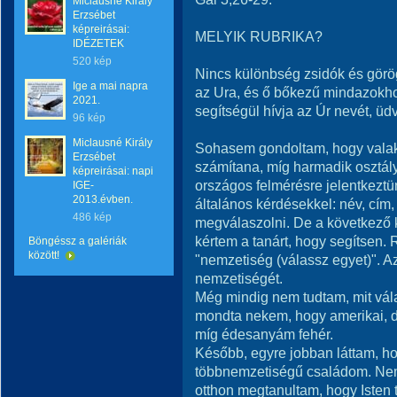
Miclausné Király
Erzsébet
képreirásai:
MELYIK RUBRIKA?
IDÉZETEK
520 kép
Nincs különbség zsidók és görö
Ige a mai napra
az Ura, és ő bőkezű mindazokhoz,
2021.
segítségül hívja az Úr nevét, ü
96 kép
Miclausné Király
Sohasem gondoltam, hogy valak
Erzsébet
számítana, míg harmadik osztály
képreirásai: napi
országos felmérésre jelentkeztünk
IGE-
2013.évben.
általános kérdésekkel: név, cím,
486 kép
megválaszolni. De a következő 
kértem a tanárt, hogy segítsen.
Böngéssz a galériák
között!
"nemzetiség (válassz egyet)". 
nemzetiségét.
Még mindig nem tudtam, mit vál
mondta nekem, hogy amerikai, de 
míg édesanyám fehér.
Később, egyre jobban láttam, 
többnemzetiségű családom. Nem 
otthon megtanultam, hogy Isten t