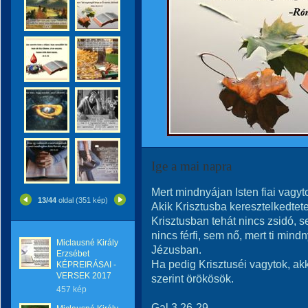
Ige a mai napra
Mert mindnyájan Isten fiai vagyto
13/44
oldal (351 kép)
Akik Krisztusba keresztelkedtete
Krisztusban tehát nincs zsidó, 
nincs férfi, sem nő, mert ti min
Miclausné Király
Jézusban.
Erzsébet
Ha pedig Krisztuséi vagytok, ak
KÉPREIRÁSAI -
VERSEK 2017
szerint örökösök.
457 kép
Gal 3,26-29.