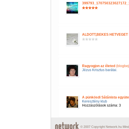
399793_170750323027172_
ALDOTT,BEKES HETVEGET
Ragyogjon az életed
(blogbe
Jézus Krisztus barátai.
A pünkösdi Sátánista együtes
Keresztény klub
Hozzászólások száma: 3
© 2007 Copyright Network.hu Minde