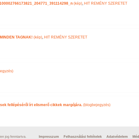
100002766173821_204771_391114298_n
(kép)
,
HIT REMÉNY SZERETET
 MINDEN TAGNAK!
(kép)
,
HIT REMÉNY SZERETET
jegyzés)
ek fellépéséről írt elismerő cikkek margójára.
(blogbejegyzés)
n jog fenntartva.
Impresszum
Felhasználási feltételek
Adatvédelem
Méd