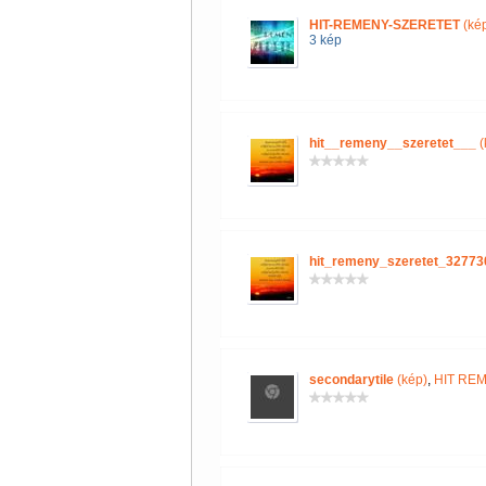
HIT-REMENY-SZERETET
(kép
3 kép
hit__remeny__szeretet___
(
hit_remeny_szeretet_3277
secondarytile
(kép)
,
HIT RE