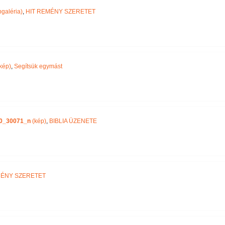
galéria)
,
HIT REMÉNY SZERETET
kép)
,
Segítsük egymást
30_30071_n
(kép)
,
BIBLIA ÜZENETE
MÉNY SZERETET