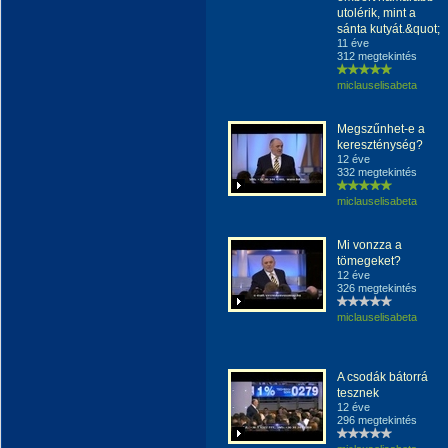
utolérik, mint a
sánta kutyát.&quot;
11 éve
312 megtekintés
miclauselisabeta
Megszűnhet-e a
kereszténység?
12 éve
332 megtekintés
miclauselisabeta
Mi vonzza a
tömegeket?
12 éve
326 megtekintés
miclauselisabeta
A csodák bátorrá
tesznek
12 éve
296 megtekintés