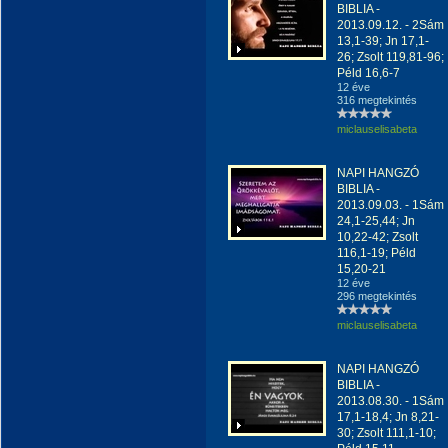
BIBLIA -
2013.09.12. - 2Sám
13,1-39; Jn 17,1-
26; Zsolt 119,81-96;
Péld 16,6-7
12 éve
316 megtekintés
miclauselisabeta
NAPI HANGZÓ
BIBLIA -
2013.09.03. - 1Sám
24,1-25,44; Jn
10,22-42; Zsolt
116,1-19; Péld
15,20-21
12 éve
296 megtekintés
miclauselisabeta
NAPI HANGZÓ
BIBLIA -
2013.08.30. - 1Sám
17,1-18,4; Jn 8,21-
30; Zsolt 111,1-10;