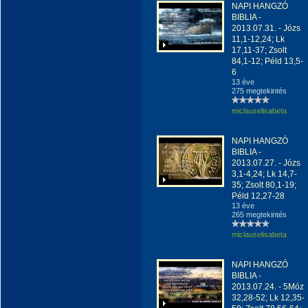
NAPI HANGZÓ
BIBLIA -
2013.07.31. - Józs
11,1-12,24; Lk
17,11-37; Zsolt
84,1-12; Péld 13,5-
6
13 éve
275 megtekintés
miclauselisabeta
NAPI HANGZÓ
BIBLIA -
2013.07.27. - Józs
3,1-4,24; Lk 14,7-
35; Zsolt 80,1-19;
Péld 12,27-28
13 éve
265 megtekintés
miclauselisabeta
NAPI HANGZÓ
BIBLIA -
2013.07.24. - 5Móz
32,28-52; Lk 12,35-