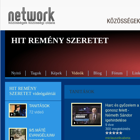
HIT REMÉNY SZERETET
Nyitó
Tagok
Képek
Videók
Blog
Fórum
Lin
HIT REMÉNY
TANITÁSOK
SZERETET videógalériái
Harc és győzelem a
TANITÁSOK
gonosz felett -
72 videó
Németh Sándor
igehirdetése
9 éve
300 megtekintés
9/5.MÁTÉ
EVANGÉLIUMA.
miclauselisabeta