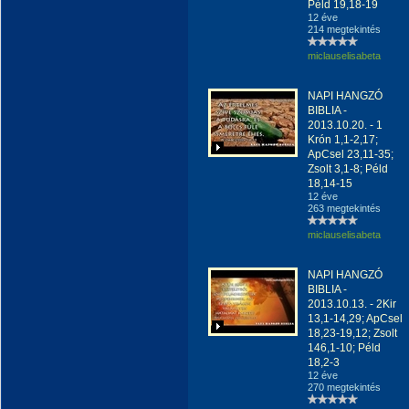
Péld 19,18-19
12 éve
214 megtekintés
miclauselisabeta
NAPI HANGZÓ
BIBLIA -
2013.10.20. - 1
Krón 1,1-2,17;
ApCsel 23,11-35;
Zsolt 3,1-8; Péld
18,14-15
12 éve
263 megtekintés
miclauselisabeta
NAPI HANGZÓ
BIBLIA -
2013.10.13. - 2Kir
13,1-14,29; ApCsel
18,23-19,12; Zsolt
146,1-10; Péld
18,2-3
12 éve
270 megtekintés