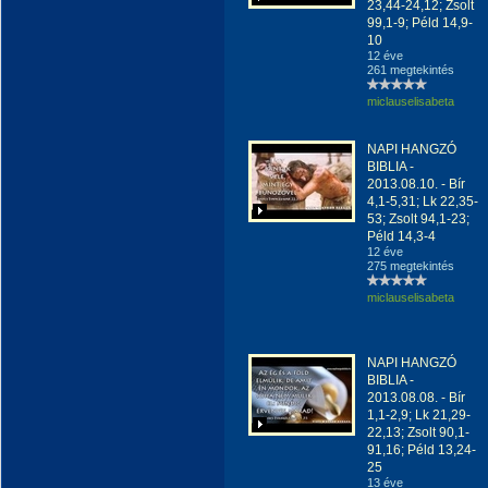
23,44-24,12; Zsolt
99,1-9; Péld 14,9-
10
12 éve
261 megtekintés
miclauselisabeta
NAPI HANGZÓ
BIBLIA -
2013.08.10. - Bír
4,1-5,31; Lk 22,35-
53; Zsolt 94,1-23;
Péld 14,3-4
12 éve
275 megtekintés
miclauselisabeta
NAPI HANGZÓ
BIBLIA -
2013.08.08. - Bír
1,1-2,9; Lk 21,29-
22,13; Zsolt 90,1-
91,16; Péld 13,24-
25
13 éve