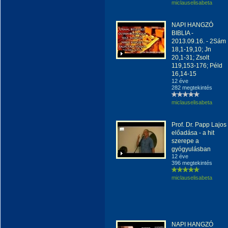
miclauselisabeta
NAPI HANGZÓ
BIBLIA -
2013.09.16. - 2Sám
18,1-19,10; Jn
20,1-31; Zsolt
119,153-176; Péld
16,14-15
12 éve
282 megtekintés
miclauselisabeta
Prof. Dr. Papp Lajos
előadása - a hit
szerepe a
gyógyulásban
12 éve
396 megtekintés
miclauselisabeta
NAPI HANGZÓ