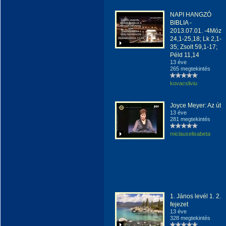
NAPI HANGZÓ
BIBLIA -
2013.07.01. -4Móz
24,1-25,18; Lk 2,1-
35; Zsolt 59,1-17;
Péld 11,14
13 éve
265 megtekintés
kovacsliviu
Joyce Meyer: Az út
13 éve
281 megtekintés
miclauselisabeta
1. János levél 1. 2.
fejezet
13 éve
328 megtekintés