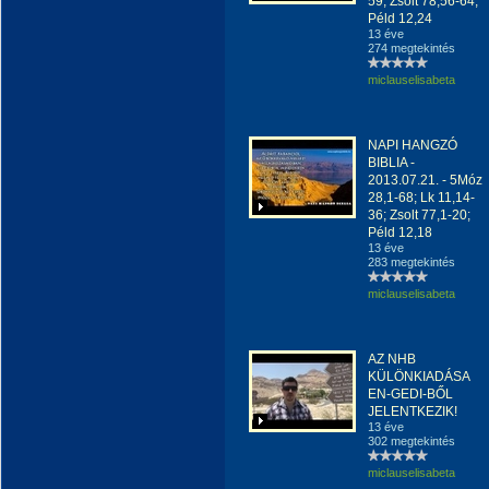
59; Zsolt 78,56-64;
Péld 12,24
13 éve
274 megtekintés
miclauselisabeta
NAPI HANGZÓ
BIBLIA -
2013.07.21. - 5Móz
28,1-68; Lk 11,14-
36; Zsolt 77,1-20;
Péld 12,18
13 éve
283 megtekintés
miclauselisabeta
AZ NHB
KÜLÖNKIADÁSA
EN-GEDI-BŐL
JELENTKEZIK!
13 éve
302 megtekintés
miclauselisabeta