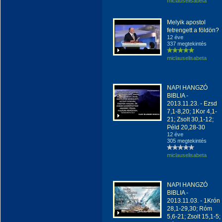
miclauselisabeta
Melyik apostol
fetrengett a földön?
12 éve
337 megtekintés
miclauselisabeta
NAPI HANGZÓ
BIBLIA -
2013.11.23. - Ezsd
7,1-8,20; 1Kor 4,1-
21; Zsolt 30,1-12;
Péld 20,28-30
12 éve
305 megtekintés
miclauselisabeta
NAPI HANGZÓ
BIBLIA -
2013.11.03. - 1Krón
28,1-29,30; Róm
5,6-21; Zsolt 15,1-5;