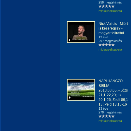
259 megtekintés
miclauselisabeta
Nick Vujicic - Miért
is keseregsz? -
magyar felirattal
13 éve
297 megtekintés
miclauselisabeta
NAPI HANGZÓ
BIBLIA -
2013.08.05. - Józs
21,1-22,20; Lk
20,1-26; Zsolt 89,1-
13; Péld 13,15-16
13 éve
279 megtekintés
miclauselisabeta