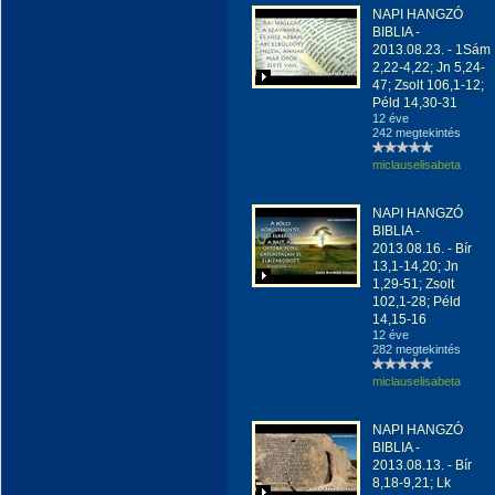
NAPI HANGZÓ
BIBLIA -
2013.08.23. - 1Sám
2,22-4,22; Jn 5,24-
47; Zsolt 106,1-12;
Péld 14,30-31
12 éve
242 megtekintés
miclauselisabeta
NAPI HANGZÓ
BIBLIA -
2013.08.16. - Bír
13,1-14,20; Jn
1,29-51; Zsolt
102,1-28; Péld
14,15-16
12 éve
282 megtekintés
miclauselisabeta
NAPI HANGZÓ
BIBLIA -
2013.08.13. - Bír
8,18-9,21; Lk