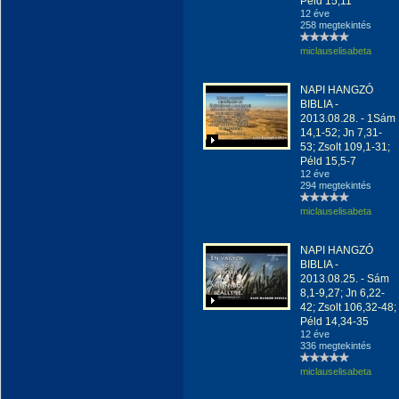
Péld 15,11
12 éve
258 megtekintés
miclauselisabeta
NAPI HANGZÓ
BIBLIA -
2013.08.28. - 1Sám
14,1-52; Jn 7,31-
53; Zsolt 109,1-31;
Péld 15,5-7
12 éve
294 megtekintés
miclauselisabeta
NAPI HANGZÓ
BIBLIA -
2013.08.25. - Sám
8,1-9,27; Jn 6,22-
42; Zsolt 106,32-48;
Péld 14,34-35
12 éve
336 megtekintés
miclauselisabeta