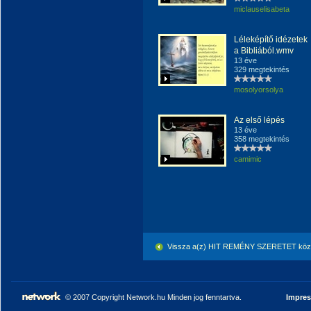
miclauselisabeta
Léleképítő idézetek
a Bibliából.wmv
13 éve
329 megtekintés
mosolyorsolya
Az első lépés
13 éve
358 megtekintés
camimic
Vissza a(z) HIT REMÉNY SZERETET közö
© 2007 Copyright Network.hu Minden jog fenntartva.
Impre