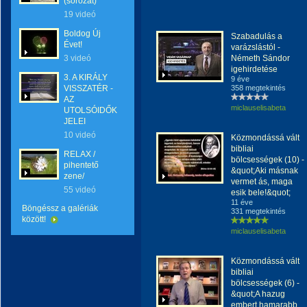
(sorozat)
19 videó
Boldog Új
Szabadulás a
Évet!
varázslástól -
3 videó
Németh Sándor
igehirdetése
3. A KIRÁLY
9 éve
VISSZATÉR -
358 megtekintés
AZ
miclauselisabeta
UTOLSÓIDŐK
JELEI
10 videó
Közmondássá vált
bibliai
RELAX /
bölcsességek (10) -
pihentető
&quot;Aki másnak
zene/
vermet ás, maga
55 videó
esik bele!&quot;
11 éve
Böngéssz a galériák
331 megtekintés
között!
miclauselisabeta
Közmondássá vált
bibliai
bölcsességek (6) -
&quot;A hazug
embert hamarabb