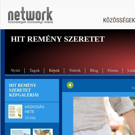
HIT REMÉNY SZERETET
Nyitó
Tagok
Képek
Videók
Blog
Fórum
Lin
HIT REMÉNY
Di
SZERETET
KÉPGALÉRIÁI
HÁZASSÁG
HETE
33 kép