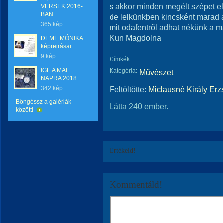
s akkor minden megélt szépet el
VERSEK 2016-
BAN
de lelkünkben kincsként marad az
365 kép
mit odafentről adhat nékünk a 
Kun Magdolna
DEME MÓNIKA
képreirásai
9 kép
Címkék:
IGE A MAI
Kategória:
Művészet
NAPRA 2018
342 kép
Feltöltötte:
Miclausné Király Erz
Böngéssz a galériák
Látta 240 ember.
között!
Értékeld!
Kommentáld!