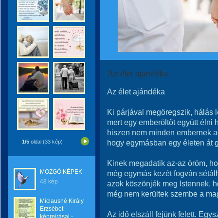
Az élet ajándéka
Az élet ajándéka
Ki párjával megöregszik, hálás 
mert egy emberöltőt együtt élni 
hiszen nem minden embernek ad
hogy egymásban egy életen át 
1/5
oldal (33 kép)
Kinek megadatik az-az öröm, ho
MOZGÓ KÉPEK
még egymás kezét fogván sétál
48 kép
azok köszönjék meg Istennek, h
még nem kerültek szembe a mag
Miclausné Király
Erzsébet
Az idő elszáll fejünk felett. Egys
képreírásai -