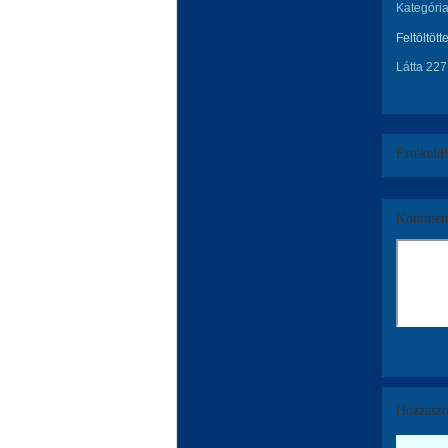
Kategória
Feltöltött
Látta 227
Értékeld
Komment
Hozzászó