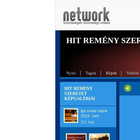
HIT REMÉNY SZE
Nyitó
Tagok
Képek
Videók
HIT REMÉNY
SZERETET
KÉPGALÉRIÁI
Ige a mai napra
2019 - ben
351 kép