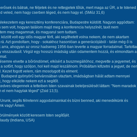
erősek és bátrak, ne féljetek és ne rettegjetek tőlük, mert maga az ÚR, a te Istened
d veled, nem hagy cserben téged, és nem hagy el. (5Móz 31,6)
ülekezetem egy keresztény konferenciára, Budapestre küldött. Nagyon aggódtam:
sem volt, hogyan találom majd meg a konferencia helyszínét, taxit nem
tem meg magamnak, és magyarul sem tudtam.
 között volt egy idős magyar férfi, aki segíthetett volna nekem, de nem akartam
rá. Azt gondoltam, hogy - sokakhoz hasonlóan a generációjából - talán még ő is
 arra, ahogyan az orosz hadsereg 1956-ban leverte a magyar forradalmat. Tartott
gy visszautasít. Végül egy hosszú imádság után odamentem hozzá, és elmondtam a
mat.
semre elvette a bőröndömet, elkísért a buszmegállóhoz, megvette a jegyemet, és
a sofőrt, hogy szóljon, hol kell majd leszállnom. Próbáltam kifizetni a jegyet, de ne
l. Kezet fogott velem, rám mosolygott és elment.
 Budapest gyönyörű belvárosában utaztam, imádságban hálát adtam mennyei
 hogy elküldte nekem ezt a segítőt.
edves idegennek a tetteiben Isten szavainak beteljesülését láttam: "Nem maradok 
m el nem hagylak téged" (Zsid 13,5).
Urunk, segíts félretenni aggodalmainkat és bízni benned, aki menedékünk és
nk vagy! Ámen.
rülmények között keresem Isten segítőjét.
laudy (Indiana, USA)