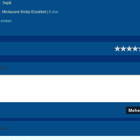
:
Saját
e:
Miclausné Király Erzsébet
|
6 éve
 ember.
!
áld!
lások