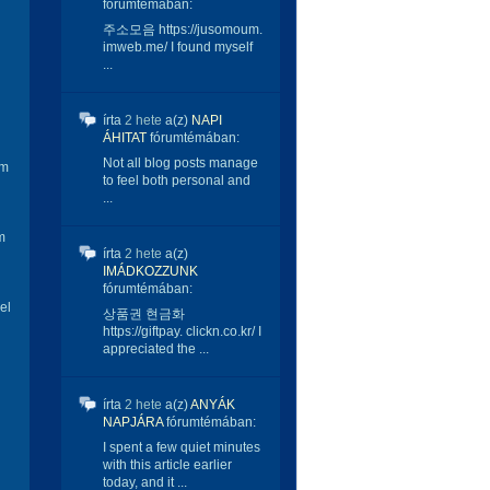
fórumtémában:
주소모음 https://jusomoum.
imweb.me/ I found myself
...
írta
2 hete
a(z)
NAPI
ÁHITAT
fórumtémában:
Not all blog posts manage
am
to feel both personal and
...
m
írta
2 hete
a(z)
IMÁDKOZZUNK
fórumtémában:
el
상품권 현금화
https://giftpay. clickn.co.kr/ I
appreciated the ...
írta
2 hete
a(z)
ANYÁK
NAPJÁRA
fórumtémában:
I spent a few quiet minutes
with this article earlier
today, and it ...