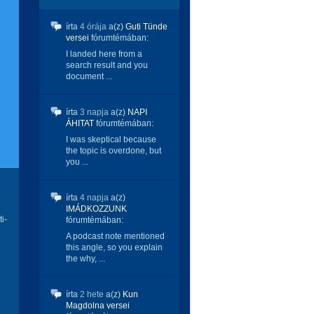
írta
4 órája
a(z)
Guti Tünde
versei
fórumtémában:
I landed here from a
search result and you
document ...
írta
3 napja
a(z)
NAPI
ÁHITAT
fórumtémában:
I was skeptical because
the topic is overdone, but
you ...
írta
4 napja
a(z)
IMÁDKOZZUNK
i-
fórumtémában:
A podcast note mentioned
this angle, so you explain
the why, ...
írta
2 hete
a(z)
Kun
Magdolna versei