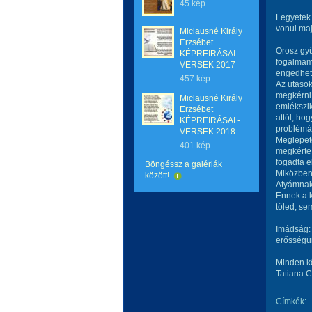
45 kép
Legyetek 
vonul maj
Miclausné Király
Erzsébet
Orosz gy
KÉPREIRÁSAI -
fogalmam 
VERSEK 2017
engedhet
457 kép
Az utasok
megkérni 
Miclausné Király
emlékszik
Erzsébet
attól, ho
KÉPREIRÁSAI -
problémá
VERSEK 2018
Meglepeté
401 kép
megkérte 
fogadta e
Böngéssz a galériák
Miközben
között!
Atyámnak,
Ennek a k
tőled, se
Imádság: 
erősségü
Minden kö
Tatiana C
Címkék: