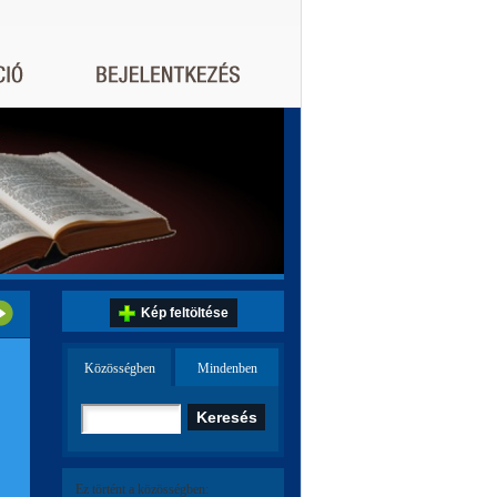
Kép feltöltése
Közösségben
Mindenben
Ez történt a közösségben: