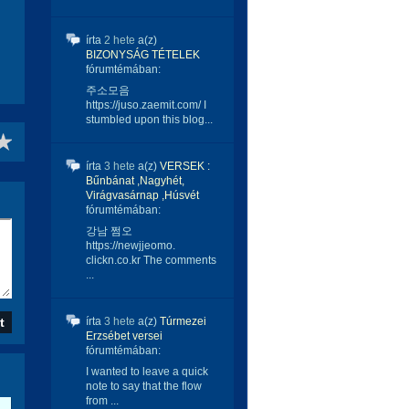
írta
2 hete
a(z)
BIZONYSÁG TÉTELEK
fórumtémában:
주소모음
https://juso.zaemit.com/ I
stumbled upon this blog...
írta
3 hete
a(z)
VERSEK :
Bűnbánat ,Nagyhét,
Virágvasárnap ,Húsvét
fórumtémában:
강남 쩜오
https://newjjeomo.
clickn.co.kr The comments
...
írta
3 hete
a(z)
Túrmezei
Erzsébet versei
fórumtémában:
I wanted to leave a quick
note to say that the flow
from ...