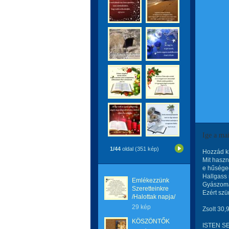
Ige a ma
1/44
oldal (351 kép)
Hozzád k
Mit haszn
e hűsége
Hallgass
Emlékezzünk
Gyászomat
Szeretteinkre
Ezért szü
/Halottak napja/
29 kép
Zsolt 30,
KÖSZÖNTŐK
ISTEN S