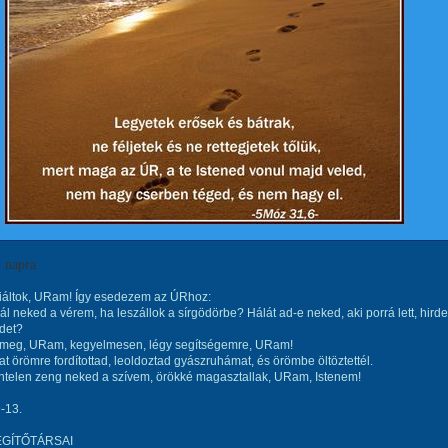
i napra
iáltok, URam! Így esedezem az ÚRhoz:
ál neked a vérem, ha leszállok a sírgödörbe? Hálát ad-e neked, aki porrá lett, hirdet
det?
 meg, URam, kegyelmesen, légy segítségemre, URam!
 örömre fordítottad, leoldoztad gyászruhámat, és örömbe öltöztettél.
ntelen zeng neked a szívem, örökké magasztallak, URam, Istenem!
9-13.
EGÍTŐTÁRSAI