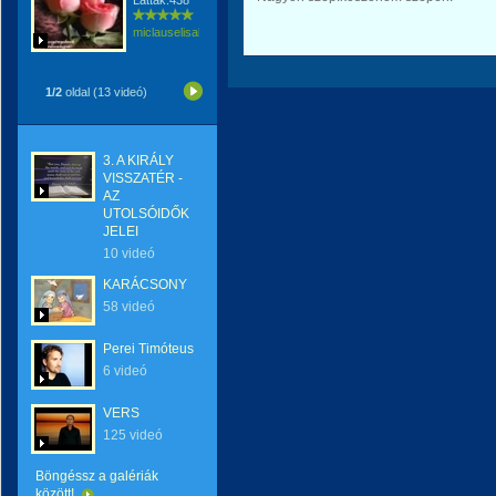
Látták:438
miclauselisabeta
1/2
oldal (13 videó)
3. A KIRÁLY
VISSZATÉR -
AZ
UTOLSÓIDŐK
JELEI
10 videó
KARÁCSONY
58 videó
Perei Timóteus
6 videó
VERS
125 videó
Böngéssz a galériák
között!