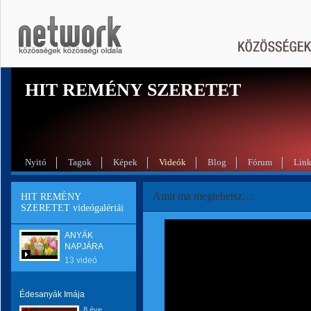
HIT REMÉNY SZERETET
Nyitó
Tagok
Képek
Videók
Blog
Fórum
Lin
Amit ma megtehetsz…
HIT REMÉNY
SZERETET videógalériái
ANYÁK
NAPJÁRA
13 videó
Édesanyák Imája
8 éve