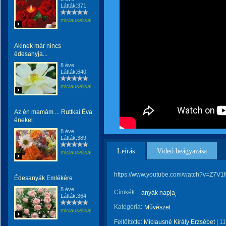
Látták:371
miclauselisabeta
Akinek már nincs
édesanyja...
8 éve
Látták:640
miclauselisabeta
Az én mamám ... Ruttkai Éva
énekel
8 éve
Látták:389
Leírás
Videó beágyazása
miclauselisabeta
https://www.youtube.com/watch?v=Z7
Édesanyák Emlékére
8 éve
Címkék:
anyák napja
Látták:364
Kategória:
Művészet
miclauselisabeta
Feltöltötte:
Miclausné Király Erzsébet
|
11