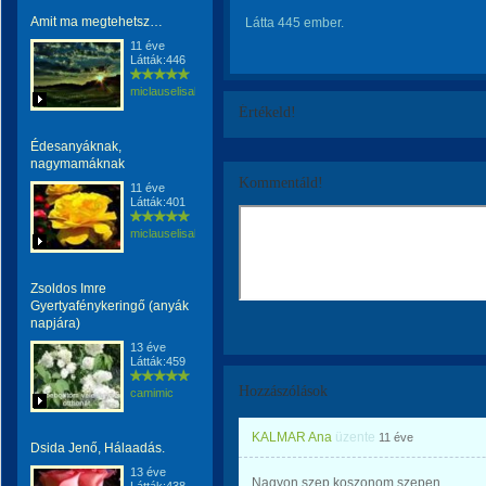
Amit ma megtehetsz…
Látta 445 ember.
11 éve
Látták:446
miclauselisabeta
Értékeld!
Édesanyáknak,
nagymamáknak
Kommentáld!
11 éve
Látták:401
miclauselisabeta
Zsoldos Imre
Gyertyafénykeringő (anyák
napjára)
13 éve
Látták:459
Hozzászólások
camimic
KALMAR Ana
üzente
11 éve
Dsida Jenő, Hálaadás.
13 éve
Nagyon szep.koszonom szepen.