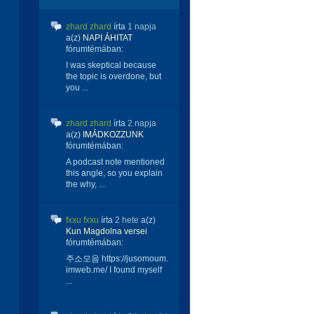
zhard zhard
írta
1 napja
a(z)
NAPI ÁHITAT
fórumtémában:
I was skeptical because
the topic is overdone, but
you ...
zhard zhard
írta
2 napja
a(z)
IMÁDKOZZUNK
fórumtémában:
A podcast note mentioned
this angle, so you explain
the why, ...
fxxu fxxu
írta
2 hete
a(z)
Kun Magdolna versei
fórumtémában:
주소모음 https://jusomoum.
imweb.me/ I found myself
...