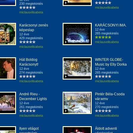
230 megtekintés
miclauselisabeta
miclauselisabeta
Karácsonyi zenés
KARÁCSONYI IMA.
12 éve
képeslap
265 megtekintés
12 éve
429 megtekintés
miclauselisabeta
miclauselisabeta
Hát Boldog
WINTER GLOBE-
Karácsonyt!
Music by Elly Dorka
12 éve
12 éve
274 megtekintés
265 megtekintés
miclauselisabeta
miclauselisabeta
André Rieu -
Pintér Béla-Csoda
December Lights
vár.wmv
12 éve
12 éve
261 megtekintés
270 megtekintés
miclauselisabeta
miclauselisabeta
Ilyen világot
Áldott adventi