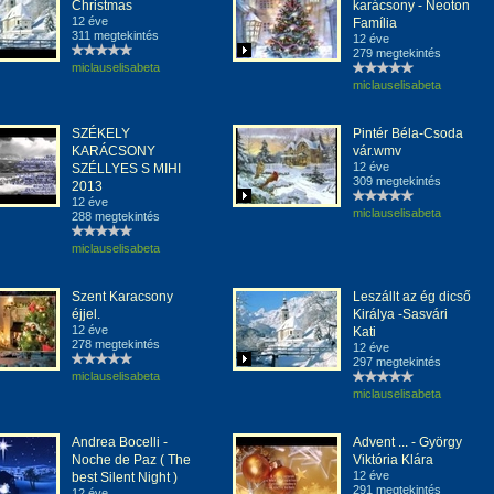
Christmas
karácsony - Neoton
12 éve
Família
311 megtekintés
12 éve
279 megtekintés
miclauselisabeta
miclauselisabeta
SZÉKELY
Pintér Béla-Csoda
KARÁCSONY
vár.wmv
12 éve
SZÉLLYES S MIHI
309 megtekintés
2013
12 éve
miclauselisabeta
288 megtekintés
miclauselisabeta
Szent Karacsony
Leszállt az ég dicső
éjjel.
Királya -Sasvári
12 éve
Kati
278 megtekintés
12 éve
297 megtekintés
miclauselisabeta
miclauselisabeta
Andrea Bocelli -
Advent ... - György
Noche de Paz ( The
Viktória Klára
12 éve
best Silent Night )
291 megtekintés
12 éve