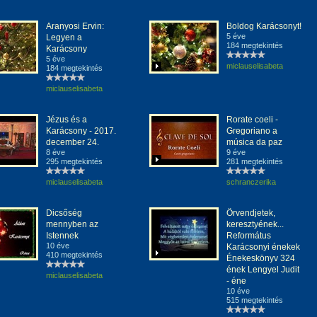
Aranyosi Ervin:
Boldog Karácsonyt!
5 éve
Legyen a
184 megtekintés
Karácsony
5 éve
miclauselisabeta
184 megtekintés
miclauselisabeta
Jézus és a
Rorate coeli -
Karácsony - 2017.
Gregoriano a
december 24.
música da paz
8 éve
9 éve
295 megtekintés
281 megtekintés
miclauselisabeta
schranczerika
Dicsőség
Örvendjetek,
mennyben az
keresztyének...
Istennek
Református
10 éve
Karácsonyi énekek
410 megtekintés
Énekeskönyv 324
ének Lengyel Judit
miclauselisabeta
- éne
10 éve
515 megtekintés