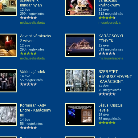
szeretnénk
várakozást
mindannyian
kivánok.wmv
12 éve
12 éve
299 megtekintés
312 megtekintés
miclauselisabeta
mosolyorsolya
Adventi várakozás
KARÁCSONYI
2 Advent
FÉNYEK
12 éve
12 éve
293 megtekintés
319 megtekintés
miclauselisabeta
miclauselisabeta
Valódi ajándék
SZERETET
14 éve
HIMNUSZ-ADVENT
55 megtekintés
-KARÁCSONY.
14 éve
75 megtekintés
Kormoran - Ady
Jézus Krisztus
Endre - Karácsony
levele
15 éve
!!!!
65 megtekintés
14 éve
58 megtekintés