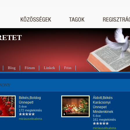
RETET
Blog
Fórum
Linkek
Friss
SONY
Békés,Boldog
Áldott,Békés
Ünnepet!
Karácsonyi
5 éve
Ünnepet
172 megtekintés
Mindenkinek
5 éve
miclauselisabeta
161 megtekintés
miclauselisabeta