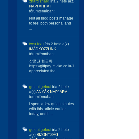
zhard zhard
írta
2 hete
a(z)
NAPI ÁHITAT
fórumtémában:
Not all blog posts manage
to feel both personal and
...
fxxu fxxu
írta
2 hete
a(z)
IMÁDKOZZUNK
fórumtémában:
상품권 현금화
https://giftpay. clickn.co.kr/ I
appreciated the ...
getout getout
írta
2 hete
a(z)
ANYÁK NAPJÁRA
fórumtémában:
I spent a few quiet minutes
with this article earlier
today, and it ...
getout getout
írta
2 hete
a(z)
BIZONYSÁG