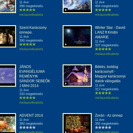
11 éve
11 éve
399 megtekintés
494 megtekintés
miclauselisabeta
miclauselisabeta
Szent Karácsony
Winter Star - David
ünnepe.
LANZ ft Kristin
11 éve
AMARIE
390 megtekintés
11 éve
337 megtekintés
miclauselisabeta
miclauselisabeta
JÁNOS
Békés, boldog
EVANGÉLIUMA
karácsonyt! -
REMÉNYIK
Magyar karácsonyi
SÁNDOR SEBEŐK
dalok válogatás
11 éve
J MIHI 2014
317 megtekintés
11 éve
333 megtekintés
miclauselisabeta
miclauselisabeta
ADVENT 2014
Zorán - Az ünnep
11 éve
11 éve
380 megtekintés
355 megtekintés
miclauselisabeta
miclauselisabeta