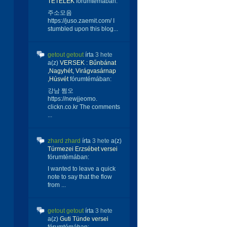
TÉTELEK
fórumtémában:
주소모음
https://juso.zaemit.com/ I
stumbled upon this blog...
getout getout
írta
3 hete
a(z)
VERSEK : Bűnbánat
,Nagyhét, Virágvasárnap
,Húsvét
fórumtémában:
강남 쩜오
https://newjjeomo.
clickn.co.kr The comments
...
zhard zhard
írta
3 hete
a(z)
Túrmezei Erzsébet versei
fórumtémában:
I wanted to leave a quick
note to say that the flow
from ...
getout getout
írta
3 hete
a(z)
Guti Tünde versei