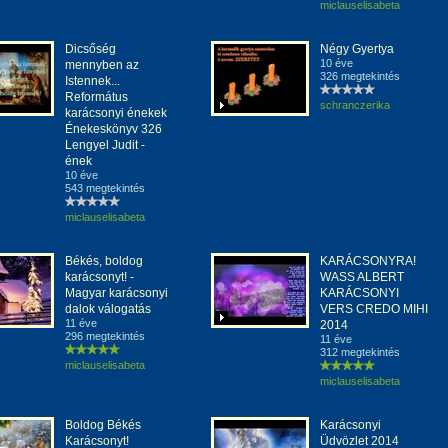
miclauselisabeta
Dicsőség
Négy Gyertya
10 éve
mennyben az
326 megtekintés
Istennek...
Református
schranczerika
karácsonyi énekek
Énekeskönyv 326
Lengyel Judit -
ének
10 éve
543 megtekintés
miclauselisabeta
Békés, boldog
KARÁCSONYRA!
karácsonyt! -
WASS ALBERT
Magyar karácsonyi
KARÁCSONYI
dalok válogatás
VERS CREDO MIHI
11 éve
2014
296 megtekintés
11 éve
312 megtekintés
miclauselisabeta
miclauselisabeta
Boldog Békés
Karácsonyi
Karácsonyt!
Üdvözlet 2014