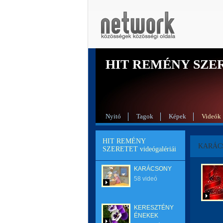
HIT REMÉNY SZE
Nyitó
Tagok
Képek
Videók
HIT REMÉNY
KARÁC
SZERETET videógalériái
KARÁCSONY
58 videó
KERESZTÉNY
ÉNEKEK