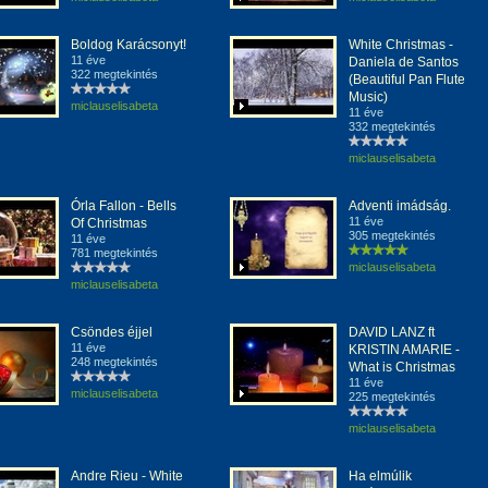
Boldog Karácsonyt!
White Christmas -
11 éve
Daniela de Santos
322 megtekintés
(Beautiful Pan Flute
Music)
miclauselisabeta
11 éve
332 megtekintés
miclauselisabeta
Órla Fallon - Bells
Adventi imádság.
11 éve
Of Christmas
305 megtekintés
11 éve
781 megtekintés
miclauselisabeta
miclauselisabeta
Csöndes éjjel
DAVID LANZ ft
11 éve
KRISTIN AMARIE -
248 megtekintés
What is Christmas
11 éve
miclauselisabeta
225 megtekintés
miclauselisabeta
Andre Rieu - White
Ha elmúlik