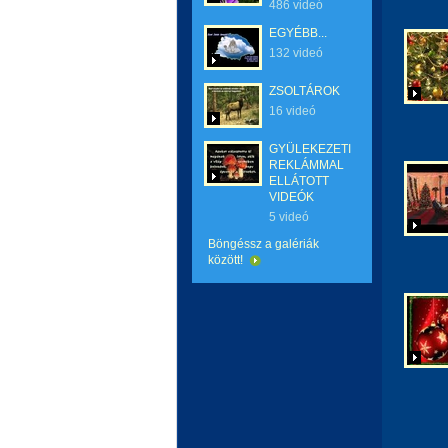
486 videó
EGYÉBB...
132 videó
ZSOLTÁROK
16 videó
GYÜLEKEZETI
REKLÁMMAL
ELLÁTOTT
VIDEÓK
5 videó
Böngéssz a galériák
között!