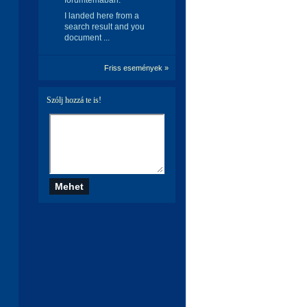
fórumtémában:
I landed here from a
search result and you
document ...
Friss események »
Szólj hozzá te is!