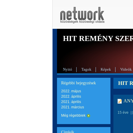
HIT REMÉNY SZE
Nyitó
Tagok
Képek
Videók
HIT R
Régebbi bejegyzések
2022. május
2022. április
AN
2021. április
2021. március
15 éve
|
Még régebbiek
Címkék