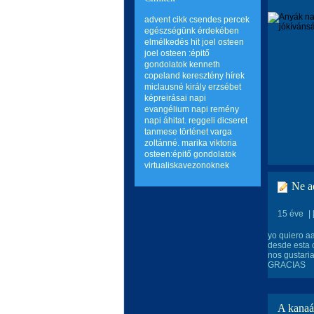
advent
cikk
csendes percek
egészségünk érdekében
elmélkedés
hit
joel osteen
joel osteen :épitő
gondolatok
kenneth
copeland
keresztény hírek
miclausné király erzsébet
képreirásai
napi
evangélium
napi remény
napi áhitat.
reggeli dicseret
tanmese
történet
varga
zoltánné. marika
viktoria
osteen:épitő gondolatok
virtualiskavezonoknek
Ne a
15 éve
|
yo quiero a
desde esta 
nos gusta
GRACIAS
A kanaá