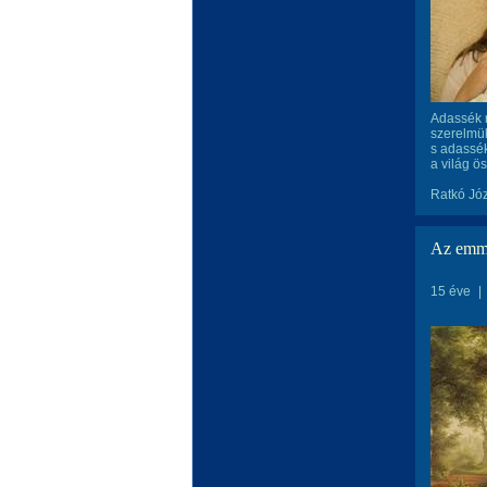
Adassék 
szerelmük
s adassék
a világ ös
Ratkó Józ
Az emma
15 éve
|