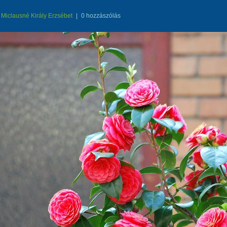
Miclausné Király Erzsébet
|
0 hozzászólás