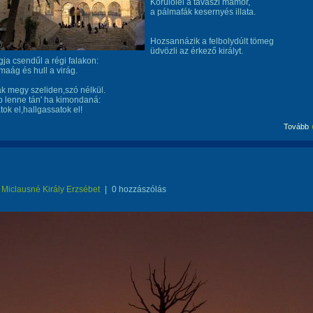
Körülölel a tavaszi mámor,
a pálmafák kesernyés illata.
Hozsannázik a felbolydúlt tömeg
üdvözli az érkező királyt.
ja csendűl a régi falakon:
lmaág és hull a virág.
k megy szeliden,szó nélkül.
 lenne tán' ha kimondaná:
tok el,hallgassatok el!
Tovább
Miclausné Király Erzsébet
|
0 hozzászólás