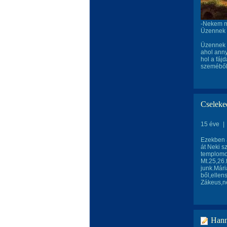
-Nekem m
Üzennek 
Üzennek a
ahol anny
hol a fáj
szeméből 
Cseleke
15 éve
|
Ezekben 
át Neki s
templomot
Mt.25,26.
junk.Mári
ből,ellen
Zákeus,ne
Han