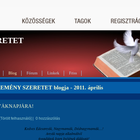
RETET
Blog
Fórum
Linkek
Friss
EMÉNY SZERETET blogja - 2011. április
YÁKNAPJÁRA!
[Törölt felhasználó]
|
0 hozzászólás
Kedves Édesanyák, Nagymamák, Dédnagymamák…!
Anyák napja alkalmából
fogadjátok Isten Igéjének áldásait!