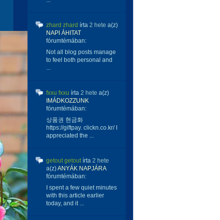
...
zhard zhard
írta
2 hete
a(z)
NAPI ÁHITAT
fórumtémában:
Not all blog posts manage
to feel both personal and
...
fxxu fxxu
írta
2 hete
a(z)
IMÁDKOZZUNK
fórumtémában:
상품권 현금화
https://giftpay. clickn.co.kr/ I
appreciated the ...
getout getout
írta
2 hete
a(z)
ANYÁK NAPJÁRA
fórumtémában:
I spent a few quiet minutes
with this article earlier
today, and it ...