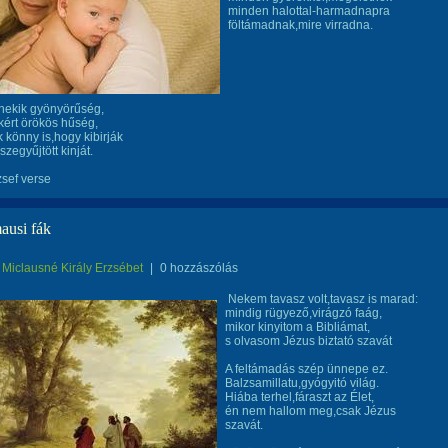
minden halottal-harmadnapra
föltámadnak,mire virradna.
nekik gyönyörűség,
ért örökös hűség,
 könny is,hogy kibirják
szegyűjtött kinját.
sef verse
usi fák
Miclausné Király Erzsébet
|
0 hozzászólás
Nekem tavasz volt,tavasz is marad:
mindig rügyező,virágzó faág,
mikor kinyitom a Bibliámat,
s olvasom Jézus biztató szavát
A feltámadás szép ünnepe ez.
Balzsamillatu,gyógyitó világ.
Hiába terhel,fáraszt az Élet,
én nem hallom meg,csak Jézus
szavát.