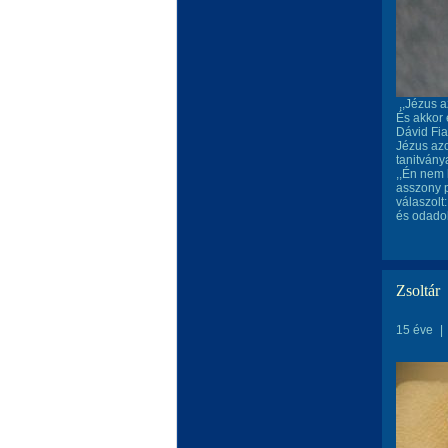
,,Jézus a
És akkor e
Dávid Fia
Jézus az
tanitványa
,,Én nem 
asszony p
válaszolt
és odadob
Zsoltár
15 éve
|