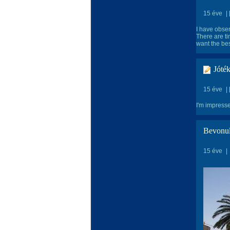
15 éve
|
I have obser
There are ti
want the bes
Jóté
15 éve
|
I'm impress
Bevonu
15 éve
|