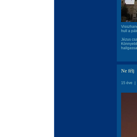
Visszhang
hull a pá
Jézus csa
Könnyebb
hallgassa
Ne félj
15 éve
|