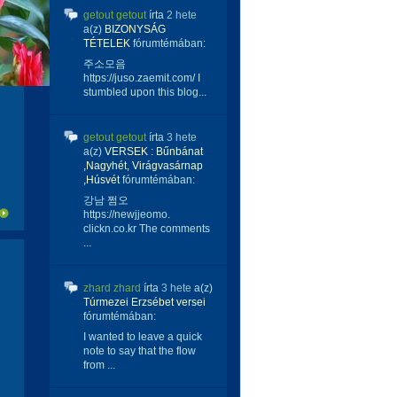
getout getout
írta
2 hete
a(z)
BIZONYSÁG
TÉTELEK
fórumtémában:
주소모음
https://juso.zaemit.com/ I
stumbled upon this blog...
getout getout
írta
3 hete
a(z)
VERSEK : Bűnbánat
,Nagyhét, Virágvasárnap
,Húsvét
fórumtémában:
강남 쩜오
https://newjjeomo.
clickn.co.kr The comments
...
zhard zhard
írta
3 hete
a(z)
Túrmezei Erzsébet versei
fórumtémában:
I wanted to leave a quick
note to say that the flow
from ...