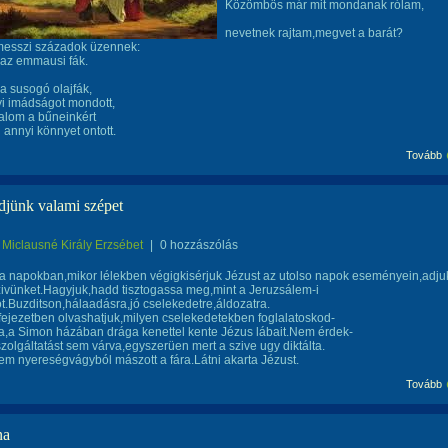
Közömbös már mit mondanak rólam,
nevetnek rajtam,megvet a barát?
esszi századok üzennek:
az emmausi fák.
 susogó olajfák,
i imádságot mondott,
dalom a bűneinkért
annyi könnyet ontott.
Tovább
djünk valami szépet
Miclausné Király Erzsébet
|
0 hozzászólás
a napokban,mikor lélekben végigkisérjuk Jézust az utolso napok eseményein,adju
zivünket.Hagyjuk,hadd tisztogassa meg,mint a Jeruzsálem-i
.Buzditson,hálaadásra,jó cselekedetre,áldozatra.
fejezetben olvashatjuk,milyen cselekedetekben foglalatoskod-
a,a Simon házában drága kenettel kente Jézus lábait.Nem érdek-
szolgáltatást sem várva,egyszerüen mert a szive ugy diktálta.
m nyereségvágyból mászott a fára.Látni akarta Jézust.
Tovább
na