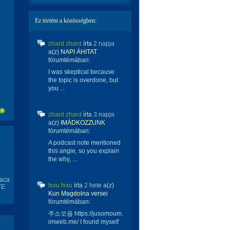
Ez történt a közösségben:
zhard zhard
írta
2 napja
a(z)
NAPI ÁHITAT
fórumtémában:
I was skeptical because
the topic is overdone, but
you ...
zhard zhard
írta
3 napja
a(z)
IMÁDKOZZUNK
fórumtémában:
A podcast note mentioned
this angle, so you explain
the why, ...
 aca
fxxu fxxu
írta
2 hete
a(z)
TE
Kun Magdolna versei
fórumtémában:
주소모음 https://jusomoum.
imweb.me/ I found myself