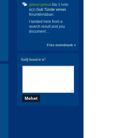
getout getout
írta
3 hete
a(z)
Guti Tünde versei
fórumtémában:
I landed here from a
search result and you
document ...
Friss események »
Szólj hozzá te is!