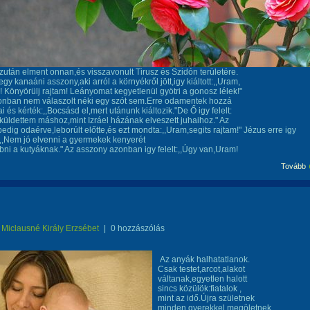
zután elment onnan,és visszavonult Tirusz és Szidón területére.
gy kanaáni asszony,aki arról a környékről jött,igy kiáltott:,,Uram,
! Könyörülj rajtam! Leányomat kegyetlenül gyötri a gonosz lélek!"
onban nem válaszolt néki egy szót sem.Erre odamentek hozzá
i és kérték:,,Bocsásd el,mert utánunk kiáltozik."De Ő igy felelt:
küldettem máshoz,mint Izráel házának elveszett juhaihoz." Az
edig odaérve,leborúlt előtte,és ezt mondta:,,Uram,segits rajtam!" Jézus erre igy
:,,Nem jó elvenni a gyermekek kenyerét
ni a kutyáknak." Az asszony azonban igy felelt:,,Úgy van,Uram!
Tovább
Miclausné Király Erzsébet
|
0 hozzászólás
Az anyák halhatatlanok.
Csak testet,arcot,alakot
váltanak,egyetlen halott
sincs közülök:fiatalok ,
mint az idő.Újra születnek
minden gyerekkel,megöletnek