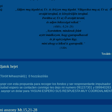
„
Áldjon meg tégedet az Úr
,
és õrizzen meg tégedet
.
Világosítsa meg az Úr az Ő
orcáját terajtad, és könyörüljön terajtad.
Fordítsa az Úr az Õ orcáját tereád,
és adjon békességet néked
.”
(4Móz. 6,24–26)
„
Szeretettem
,
mindenek felett
azért imádkozom
,
hogy gyarapodhassál
és jó egészségben légy
,
mint ahogy a lelked is gyarapodik
.”
(3Ján.
Tovább
djatok hejet
[Törölt felhasználó]
|
0 hozzászólás
ayopr con esta propuesta para recoger los fondos y ser respresentante impulsador
ciudad espero se contacten conmigo les dejo mi numero 091157301 y 089940263
ria aayopr un dolar para YASUNI ESPERO SUS RESPUESTA MUY COORDIALMEN
ni asszony Mt.15,21-28