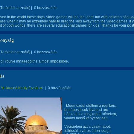
[Törölt felhasználó]
|
0 hozzászólás
ved in the world these days, video games will be the laetst fad with children of all 
mes when it may be extremely hard to drag the kids away from the video games. If 
t of both worlds, there are several educational games for kids. Thanks for your post
konyság
[Törölt felhasználó]
|
0 hozzászólás
ed! You've mnaaegd the almost impossible.
lás
Miclausné Király Erzsébet
|
0 hozzászólás
Megmozdul előttem a régi kép,
benépesiti sok kiváncsi arc.
Lépkedek a megkopott köveken,
valami belső kényszer hajt.
Végigélem azt a vasárnapot,
felfrissül a város ódon szaga.