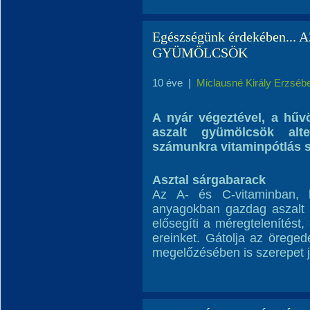
Egészségünk érdekében..
GYÜMÖLCSÖK
10 éve
|
Miclausné Király Erzséb
A nyár végeztével, a hű
aszalt gyümölcsök alte
számunkra vitaminpótlás 
Asztal sárgabarack
Az A- és C-vitaminban, b
anyagokban gazdag aszalt 
elősegíti a méregtelenítést
ereinket. Gátolja az öreged
megelőzésében is szerepet j