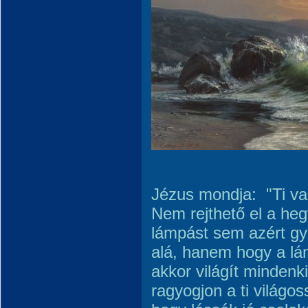
Jézus mondja: "Ti vag
Nem rejthető el a he
lámpást sem azért gy
alá, hanem hogy a lá
akkor világít minden
ragyogjon a ti világo