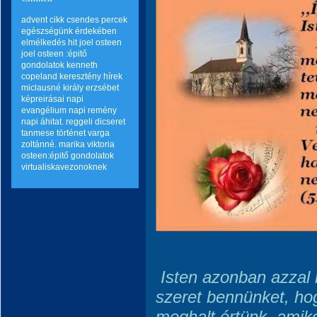
advent
cikk
csendes percek
egészségünk érdekében
elmélkedés
hit
joel osteen
joel osteen :épitő
gondolatok
kenneth
copeland
keresztény hírek
miclausné király erzsébet
képreirásai
napi
evangélium
napi remény
napi áhitat.
reggeli dicseret
tanmese
történet
varga
zoltánné. marika
viktoria
osteen:épitő gondolatok
virtualiskavezonoknek
Isten azonban azzal
szeret bennünket, ho
meghalt értünk, amik