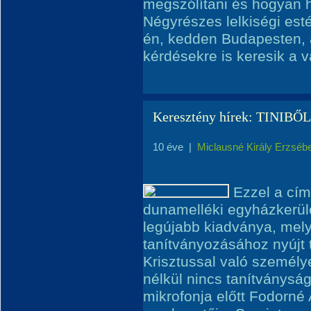
megszólítani és hogyan h
Négyrészes lelkiségi est
én, kedden Budapesten, a
kérdésekre is keresik a v
Keresztény hírek: TINIB
10 éve
|
Miclausné Király Erzséb
Ezzel a cí
dunamelléki egyházkerüle
legújabb kiadványa, mely
tanítványozásához nyújt
Krisztussal való személy
nélkül nincs tanítványság
mikrofonja előtt Fodorné 