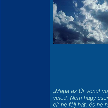
„Maga az Úr vonul ma
veled. Nem hagy cse
el: ne félj hát, és ne r