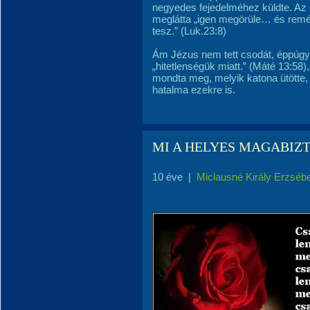
negyedes fejedelméhez küldte. Az 
meglátta „igen megörüle… és remén
tesz.” (Luk.23:8)
Ám Jézus nem tett csodát, éppúgy
„hitetlenségük miatt.” (Máté 13:58)
mondta meg, melyik katona ütötte, 
hatalma ezekre is.
MI A HELYES MAGABIZ
10 éve
|
Miclausné Király Erzséb