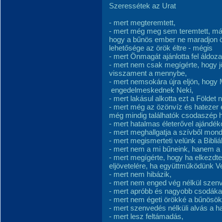
Szeressétek az Urat
- mert megteremtett,
- mert még meg sem teremtett, már 
hogy a bűnös ember ne maradjon 
lehetősége az örök éltre - mégis
- mert Önmagát ajánlotta fel áldoz
- mert nem csak megígérte, hogy jön
visszament a mennybe,
- mert nemsokára újra eljön, hogy
engedelmeskednek Neki,
- mert lakásul alkotta ezt a Földet 
- mert még az özönvíz és hatezer 
még mindig találhatók csodaszép h
- mert hatalmas életerővel ajándé
- mert meghallgatja a szívből mon
- mert megismerteti velünk a Bibliá
- mert nem a mi bűneink, hanem a 
- mert megígérte, hogy ha elkezdte 
eljövetelére, ha együttműködünk V
- mert nem hibázik,
- mert nem enged vég nélkül szenv
- mert apróbb és nagyobb csodákat
- mert nem égeti örökké a bűnösöke
- mert szenvedés nélküli alvás a h
- mert lesz feltámadás,