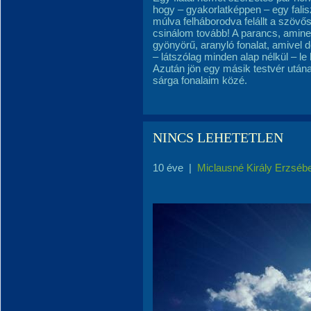
hogy – gyakorlatképpen – egy fali
múlva felháborodva felállt a szövősz
csinálom tovább! A parancs, amin
gyönyörű, aranyló fonalat, amivel
– látszólag minden alap nélkül – le
Azután jön egy másik testvér utána
sárga fonalaim közé.
NINCS LEHETETLEN
10 éve
|
Miclausné Király Erzséb