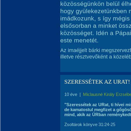
közösségünkön belül élh
hogy gyülekezetünkben 
imádkozunk, s így mégis t
elsősorban a minket össz
közösséget. Idén a Pápai
este menetét.
Az imaéjjelt bárki megszervez
illetve résztvevőként a közelé
SZERESSÉTEK AZ URAT!
10 éve
|
Miclausné Király Erzséb
"Szeressétek az URat, ti hívei m
de kamatostul megfizet a gőgösö
mind, akik az ÚRban reménykedt
Zsoltárok könyve 31:24-25