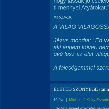
hogy lássák jó cselek
ti mennyei Atyátokat.
Mt 5,14-16.
A VILÁG VILÁGOS
Jézus mondta: "Én va
aki engem követ, nem
övé lesz az élet vilá
A feleségemmel szeret
ÉLETED SZŐNYEGE /tanm
10 éve
|
Miclausné Király Erzséb
Egy fiatal német szerzetes pár hón