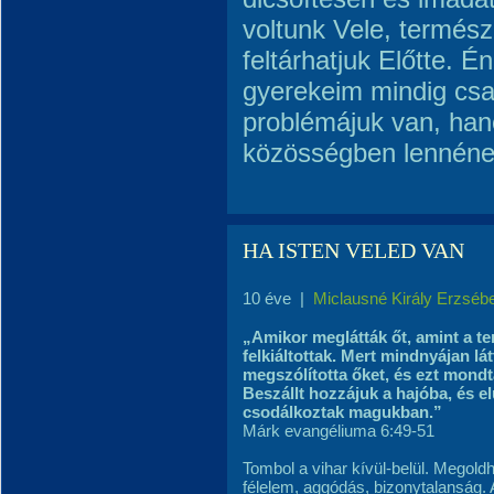
voltunk Vele, termés
feltárhatjuk Előtte. 
gyerekeim mindig csa
problémájuk van, han
közösségben lennéne
HA ISTEN VELED VAN
10 éve
|
Miclausné Király Erzséb
„Amikor meglátták őt, amint a ten
felkiáltottak. Mert mindnyájan lá
megszólította őket, és ezt mondta
Beszállt hozzájuk a hajóba, és elü
csodálkoztak magukban.”
Márk evangéliuma 6:49-51
Tombol a vihar kívül-belül. Megold
félelem, aggódás, bizonytalanság. 