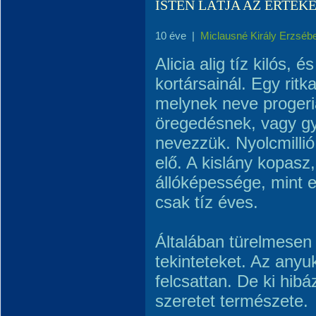
ISTEN LÁTJA AZ ÉRTÉK
10 éve
|
Miclausné Király Erzséb
Alicia alig tíz kilós, 
kortársainál. Egy rit
melynek neve progeri
öregedésnek, vagy g
nevezzük. Nyolcmillió
elő. A kislány kopasz,
állóképessége, mint 
csak tíz éves.
Általában türelmesen 
tekinteteket. Az anyu
felcsattan. De ki hibáz
szeretet természete.