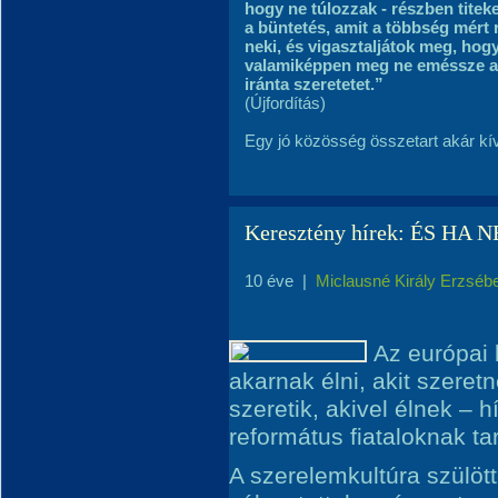
hogy ne túlozzak - részben titeke
a büntetés, amit a többség mért
neki, és vigasztaljátok meg, ho
valamiképpen meg ne eméssze az i
iránta szeretetet.”
(Újfordítás)
Egy jó közösség összetart akár kívü
Keresztény hírek: ÉS HA
10 éve
|
Miclausné Király Erzséb
Az európai 
akarnak élni, akit szeretn
szeretik, akivel élnek – h
református fiataloknak ta
A szerelemkultúra szülött