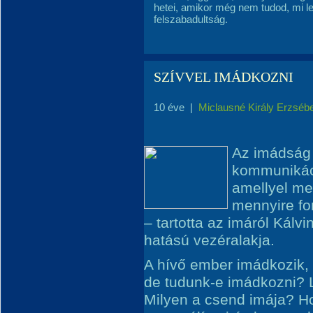
hetei, amikor még nem tudod, mi le
felszabadultság.
SZÍVVEL IMÁDKOZNI
10 éve
|
Miclausné Király Erzséb
Az imádság
kommunikáci
amellyel me
mennyire fo
– tartotta az imáról Kálv
hatású vezéralakja.
A hívő ember imádkozik,
de tudunk-e imádkozni? 
Milyen a csend imája? Ho