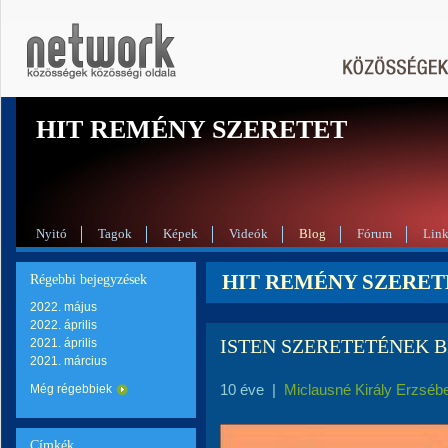
HIT REMÉNY SZERETET
Nyitó
Tagok
Képek
Videók
Blog
Fórum
Lin
HIT REMÉNY SZERETET 
Régebbi bejegyzések
2022. május
2022. április
ISTEN SZERETETÉNEK B
2021. április
2021. március
10 éve
|
Miclausné Király Erzséb
Még régebbiek
Címkék