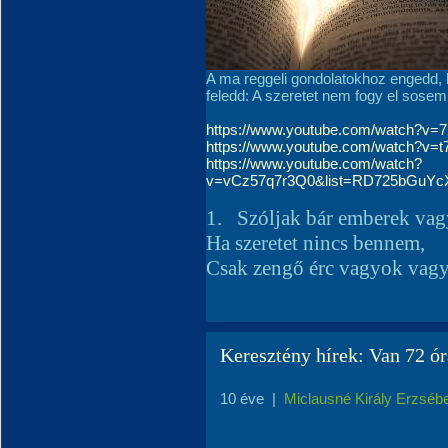
A ma reggeli gondolatokhoz engedd, 
feledd: A szeretet nem fogy el sosem
https://www.youtube.com/watch?v
https://www.youtube.com/watch?v
https://www.youtube.com/watch?
v=vCz57q7r3Q0&list=RD725bGuYc
1.
Szóljak bár emberek vag
Ha szeretet nincs bennem,
Csak zengő érc vagyok vag
Keresztény hírek: Van 72 ór
10 éve
|
Miclausné Király Erzséb