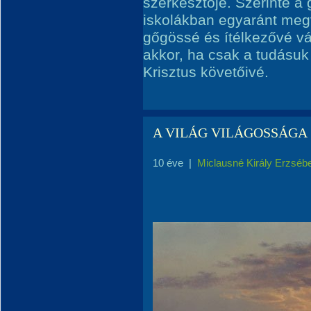
szerkesztője. Szerinte a
iskolákban egyaránt meg
gőgössé és ítélkezővé vál
akkor, ha csak a tudásuk
Krisztus követőivé.
A VILÁG VILÁGOSSÁGA
10 éve
|
Miclausné Király Erzséb