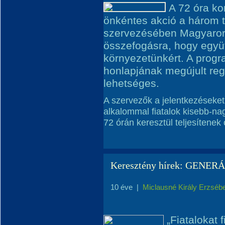
A 72 óra ko
önkéntes akció a három 
szervezésében Magyarors
összefogásra, hogy együ
környezetünkért. A progr
honlapjának megújult regi
lehetséges.
A szervezők a jelentkezéseket
alkalommal fiatalok kisebb-n
72 órán keresztül teljesítenek
Keresztény hírek: GENE
10 éve
|
Miclausné Király Erzséb
„Fiatalokat 