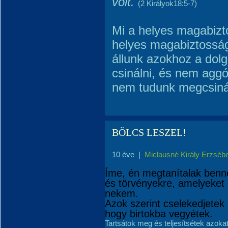
volt.
(2 Királyok18:5-7)
Mi a helyes magabiz
helyes magabiztosság 
állunk azokhoz a dol
csinálni, és nem aggó
nem tudunk megcsinál
BÖLCS LESZEL!
10 éve
|
Miclausné Király Erzséb
Íme, én megtanítalak benn
és törvényekre, amelyeket
nekem.
Azok szerint cselekedjetek
hogy birtokba vegyétek.
Tartsátok meg és teljesítsétek azoka