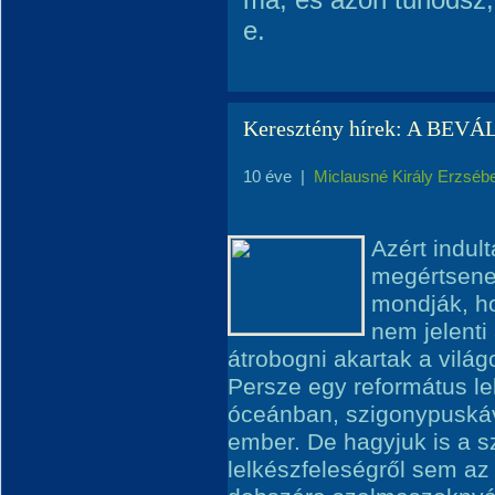
e.
Keresztény hírek: A BE
10 éve
|
Miclausné Király Erzséb
Azért indul
megértsenek
mondják, ho
nem jelenti 
átrobogni akartak a vilá
Persze egy református le
óceánban, szigonypuskáv
ember. De hagyjuk is a sz
lelkészfeleségről sem az 