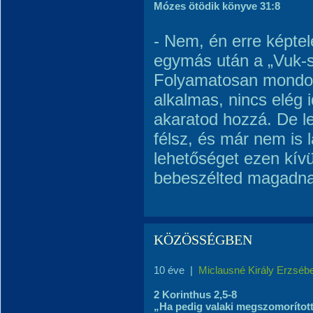
Mózes ötödik könyve 31:8
- Nem, én erre képte
egymás után a „Vuk-s
Folyamatosan mondod
alkalmas, nincs elég i
akaratod hozzá. De le
félsz, és már nem is 
lehetőséget ezen kívü
bebeszélted magadna
KÖZÖSSÉGBEN
10 éve
|
Miclausné Király Erzséb
2 Korinthus 2,5-8
„Ha pedig valaki megszomorítot