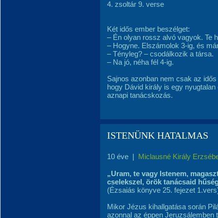
4. zsoltár 9. verse
Két idős ember beszélget:
– Én olyan rossz alvó vagyok. Te 
– Hogyne. Elszámolok 3-ig, és már
– Tényleg? – csodálkozik a társa.
– Na jó, néha fél 4-ig.
Sajnos azonban nem csak az idős k
hogy Dávid király is egy nyugtala
aznapi tanácskozás.
ISTENÜNK HATALMAS
10 éve
|
Miclausné Király Erzséb
„Uram, te vagy Istenem, magaszt
cselekszel, örök tanácsaid hűség
(Ézsaiás könyve 25. fejezet 1.vers
Mikor Jézus kihallgatása során Pil
azonnal az éppen Jeruzsálemben t