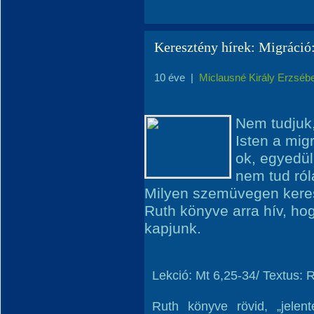
Keresztény hírek: Migráció
10 éve
|
Miclausné Király Erzséb
Nem tudjuk,
Isten a mig
ok, egyedül 
nem tud ról
Milyen szemüvegen keres
Ruth könyve arra hív, hog
kapjunk.
Lekció: Mt 6,25-34/ Textus: 
Ruth könyve rövid, „jelen