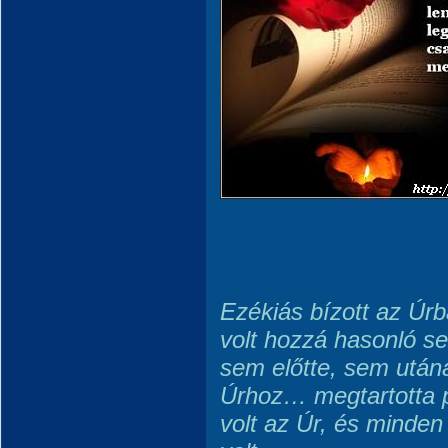
Ezékiás bízott az Úrb
volt hozzá hasonló sen
sem előtte, sem után
Úrhoz… megtartotta p
volt az Úr, és minde