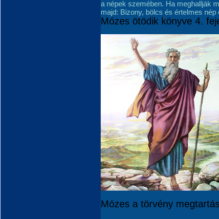
a népek szemében. Ha meghallják mi
majd: Bizony, bölcs és értelmes nép
Mózes ötödik könyve 4. fej
Mózes a törvény megtartásá