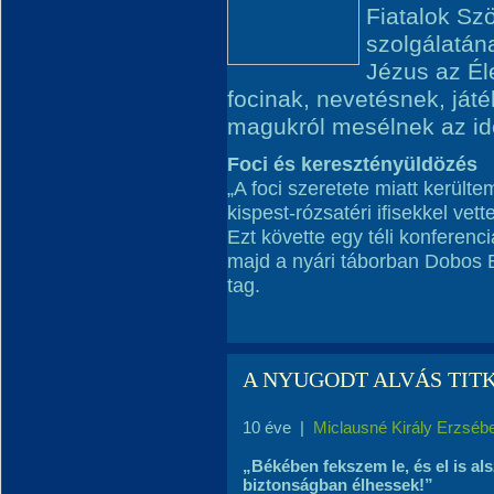
Fiatalok Sz
szolgálatána
Jézus az Él
focinak, nevetésnek, játé
magukról mesélnek az idén
Foci és keresztényüldözés
„A foci szeretete miatt került
kispest-rózsatéri ifisekkel vet
Ezt követte egy téli konferenci
majd a nyári táborban Dobos B
tag.
A NYUGODT ALVÁS TIT
10 éve
|
Miclausné Király Erzséb
„Békében fekszem le, és el is a
biztonságban élhessek!”