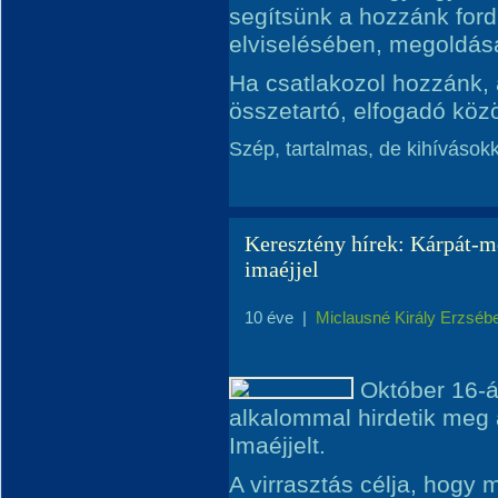
segítsünk a hozzánk for
elviselésében, megoldás
Ha csatlakozol hozzánk, 
összetartó, elfogadó köz
Szép, tartalmas, de kihívások
Keresztény hírek: Kárpát-m
imaéjjel
10 éve
|
Miclausné Király Erzséb
Október 16-á
alkalommal hirdetik meg
Imaéjjelt.
A virrasztás célja, hogy 