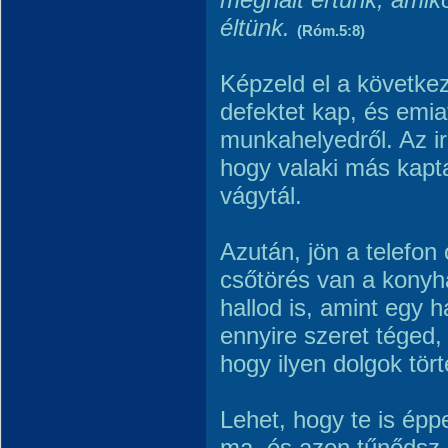
éltünk.
(Róm.5:8)
Képzeld el a következ
defektet kap, és emiat
munkahelyedről. Az i
hogy valaki más kapta
vágytál.
Azután, jön a telefon
csőtörés van a konyh
hallod is, amint egy h
ennyire szeret téged,
hogy ilyen dolgok tör
Lehet, hogy te is éppe
ma, és azon tűnődsz, 