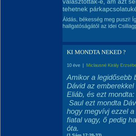
választottak-e, ám azt se
tehetnek párkapcsolatuké
Áldás, békesség meg puszi! Íg
hallgatóságától az idei Csilla
KI MONDTA NEKED ?
10 éve
|
Miclausné Király Erzséb
Amikor a legidősebb b
Dávid az emberekkel 
Eliáb, és ezt mondta:
Saul ezt mondta Dáv
hogy megvívj ezzel a 
fiatal vagy, ő pedig ha
óta.
(1 Sám.17:28-33)