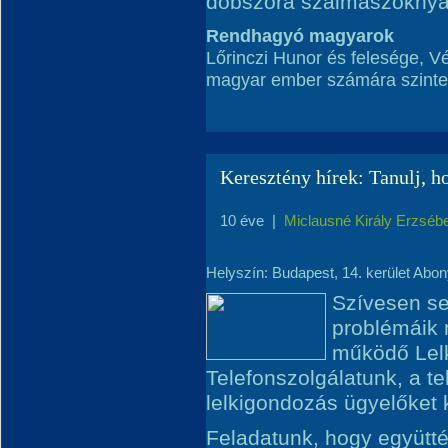
dobszóra szalmaszoknyáb
Rendhagyó magyarok
Lőrinczi Hunor és felesége, V
magyar ember számára szinte 
Keresztény hírek: Tanulj, h
10 éve
|
Miclausné Király Erzséb
Helyszín: Budapest, 14. kerület Abony
Szívesen se
problémáik
működő Lelk
Telefonszolgálatunk, a te
lelkigondozás ügyelőket 
Feladatunk, hogy együtté