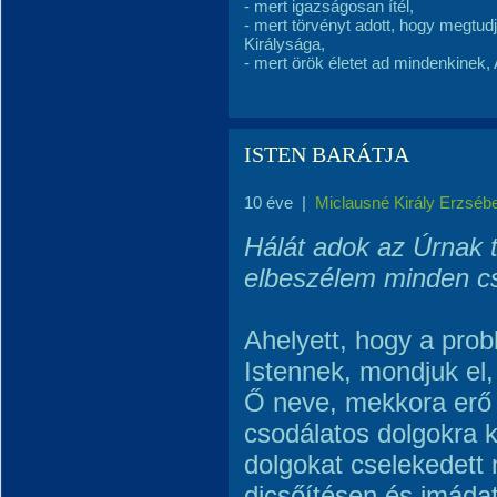
- mert igazságosan ítél,
- mert törvényt adott, hogy megtud
Királysága,
- mert örök életet ad mindenkinek
ISTEN BARÁTJA
10 éve
|
Miclausné Király Erzséb
Hálát adok az Úrnak t
elbeszélem minden cs
Ahelyett, hogy a pro
Istennek, mondjuk el,
Ő neve, mekkora erő 
csodálatos dolgokra 
dolgokat cselekedett 
dicsőítésen és imáda