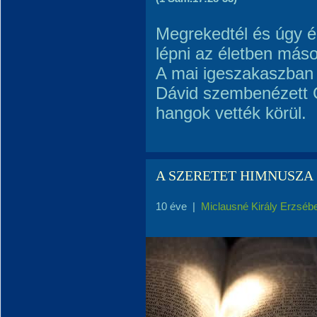
Megrekedtél és úgy 
lépni az életben más
A mai igeszakaszban a
Dávid szembenézett Gó
hangok vették körül.
A SZERETET HIMNUSZA
10 éve
|
Miclausné Király Erzséb