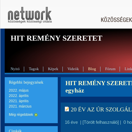
HIT REMÉNY SZERETET
Nyitó
Tagok
Képek
Videók
Blog
Fórum
Lin
HIT REMÉNY SZERETET b
Régebbi bejegyzések
egyház
2022. május
2022. április
2021. április
2021. március
20 ÉV AZ ÚR SZOLG
Még régebbiek
16 éve
|
[Törölt felhasználó]
|
0 h
Címkék