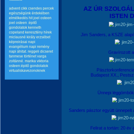
AZ ÚR SZOLGÁ
advent
cikk
csendes percek
egészségünk érdekében
ISTEN 
elmélkedés
hit
joel osteen
joel osteen :épitő
gondolatok
kenneth
copeland
keresztény hírek
Jim Sanders, a KSZE alapít
miclausné király erzsébet
képreirásai
napi
evangélium
napi remény
napi áhitat.
reggeli dicseret
Gravírozott a
tanmese
történet
varga
zoltánné. marika
viktoria
osteen:épitő gondolatok
Pásztorkonferenci
virtualiskavezonoknek
Budapest XX., Pestsze
Ünnepi léggömbök 
Sanders pásztor együtt ünnepelt a
Felirat a tortán: 20 é